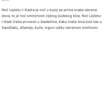
Noć Lejletu-l-Kadra je noć u kojoj se prima svaka iskrena
dova, to je noć smirenosti cijelog ljudskog bića. Noć Lejletu-
l-Kadr treba provesti u ibadetima. Kako inače biva kod nas u
Sandžaku, džamije, kuće, trgovi odišu iskrenom molitvom.