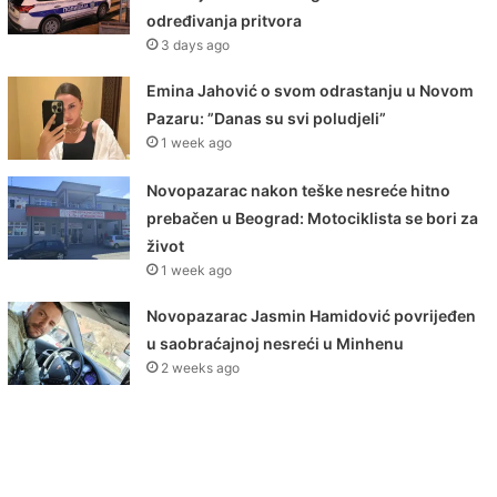
određivanja pritvora
3 days ago
Emina Jahović o svom odrastanju u Novom
Pazaru: ”Danas su svi poludjeli”
1 week ago
Novopazarac nakon teške nesreće hitno
prebačen u Beograd: Motociklista se bori za
život
1 week ago
Novopazarac Jasmin Hamidović povrijeđen
u saobraćajnoj nesreći u Minhenu
2 weeks ago