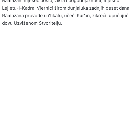
Ramazan, mjesec posta, zikra i bogobojaznosti, mjesec
Lejletu-l-Kadra. Vjernici širom dunjaluka zadnjih deset dana
Ramazana provode u i’tikafu, učeći Kur’an, zikreći, upućujući
dovu Uzvišenom Stvoritelju.