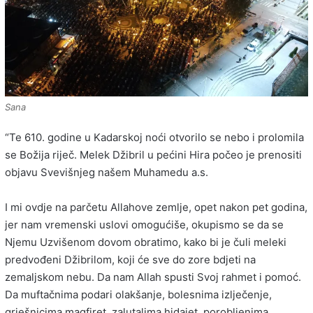
Sana
“Te 610. godine u Kadarskoj noći otvorilo se nebo i prolomila
se Božija riječ. Melek Džibril u pećini Hira počeo je prenositi
objavu Svevišnjeg našem Muhamedu a.s.
I mi ovdje na parčetu Allahove zemlje, opet nakon pet godina,
jer nam vremenski uslovi omogućiše, okupismo se da se
Njemu Uzvišenom dovom obratimo, kako bi je čuli meleki
predvođeni Džibrilom, koji će sve do zore bdjeti na
zemaljskom nebu. Da nam Allah spusti Svoj rahmet i pomoć.
Da muftačnima podari olakšanje, bolesnima izlječenje,
grješnicima magfiret, zalutalima hidajet, porobljenima