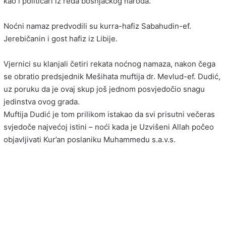
kao i političari iz reda bošnjačkog naroda.
Noćni namaz predvodili su kurra-hafiz Sabahudin-ef.
Jerebičanin i gost hafiz iz Libije.
Vjernici su klanjali četiri rekata noćnog namaza, nakon čega
se obratio predsjednik Mešihata muftija dr. Mevlud-ef. Dudić,
uz poruku da je ovaj skup još jednom posvjedočio snagu
jedinstva ovog grada.
Muftija Dudić je tom prilikom istakao da svi prisutni večeras
svjedoče najvećoj istini – noći kada je Uzvišeni Allah počeo
objavljivati Kur’an poslaniku Muhammedu s.a.v.s.