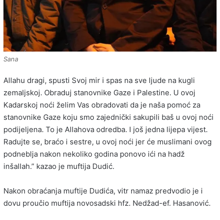
Sana
Allahu dragi, spusti Svoj mir i spas na sve ljude na kugli
zemaljskoj. Obraduj stanovnike Gaze i Palestine. U ovoj
Kadarskoj noći želim Vas obradovati da je naša pomoć za
stanovnike Gaze koju smo zajednički sakupili baš u ovoj noći
podijeljena. To je Allahova odredba. I još jedna lijepa vijest.
Radujte se, braćo i sestre, u ovoj noći jer će muslimani ovog
podneblja nakon nekoliko godina ponovo ići na hadž
inšallah.” kazao je muftija Dudić.
Nakon obraćanja muftije Dudića, vitr namaz predvodio je i
dovu proučio muftija novosadski hfz. Nedžad-ef. Hasanović.