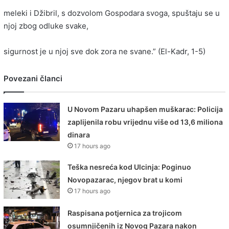
meleki i Džibril, s dozvolom Gospodara svoga, spuštaju se u
njoj zbog odluke svake,
sigurnost je u njoj sve dok zora ne svane.” (El-Kadr, 1-5)
Povezani članci
U Novom Pazaru uhapšen muškarac: Policija
zaplijenila robu vrijednu više od 13,6 miliona
dinara
17 hours ago
Teška nesreća kod Ulcinja: Poginuo
Novopazarac, njegov brat u komi
17 hours ago
Raspisana potjernica za trojicom
osumnjičenih iz Novog Pazara nakon