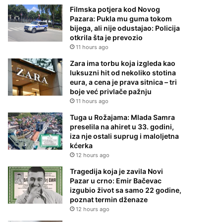
Filmska potjera kod Novog
Pazara: Pukla mu guma tokom
bijega, ali nije odustajao: Policija
otkrila šta je prevozio
11 hours ago
Zara ima torbu koja izgleda kao
luksuzni hit od nekoliko stotina
eura, a cena je prava sitnica – tri
boje već privlače pažnju
11 hours ago
Tuga u Rožajama: Mlada Samra
preselila na ahiret u 33. godini,
iza nje ostali suprug i maloljetna
kćerka
12 hours ago
Tragedija koja je zavila Novi
Pazar u crno: Emir Bačevac
izgubio život sa samo 22 godine,
poznat termin dženaze
12 hours ago