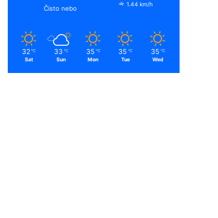
1.44 km/h
Čisto nebo
32
33
35
35
35
℃
℃
℃
℃
℃
Sat
Sun
Mon
Tue
Wed