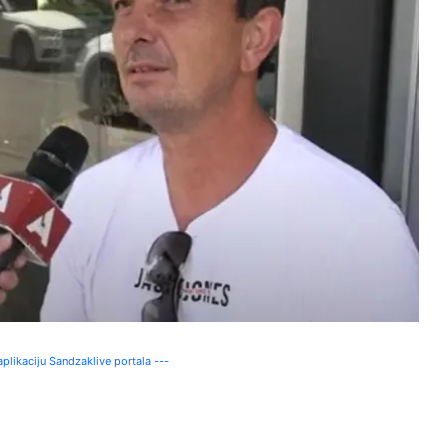
plikaciju Sandzaklive portala ---