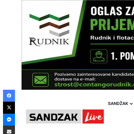
Facebook
X
SANDŽAK
Messenger
Pošalji preko E-Maila