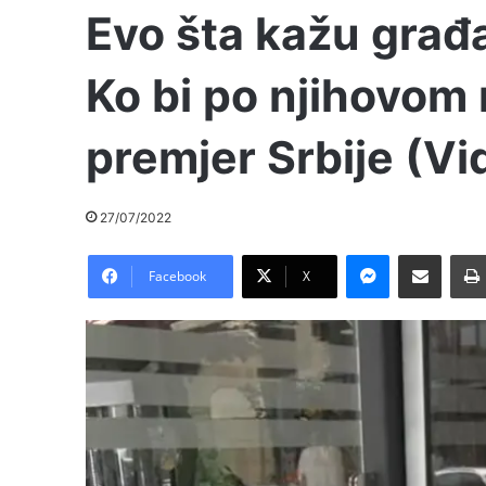
Evo šta kažu građ
Ko bi po njihovom 
premjer Srbije (Vi
27/07/2022
Messenger
Pošalji preko E-Maila
Facebook
X