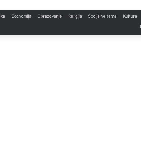
ika
Ekonomija
Obrazovanje
Religija
Socijalne teme
Kultura