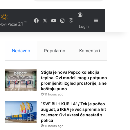
Facebook
X
YouTube
Instagram
Viber
Sidebar
℃
21
Novi Pazar
Login
Nedavno
Popularno
Komentari
Stigla je nova Pepco kolekcija
tepiha: Ovi modeli mogu potpuno
promijeniti izgled prostorije, a ne
koštaju puno
11 hours ago
”SVE BI IH KUPILA” / Tek je počeo
august, a IKEA je već spremila hit
za jesen: Ovi ukrasi će nestati s
polica
11 hours ago