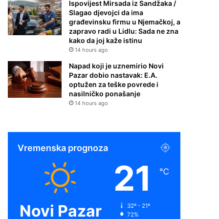
Ispovijest Mirsada iz Sandžaka /
Slagao djevojci da ima
građevinsku firmu u Njemačkoj, a
zapravo radi u Lidlu: Sada ne zna
kako da joj kaže istinu
14 hours ago
Napad koji je uznemirio Novi
Pazar dobio nastavak: E.A.
optužen za teške povrede i
nasilničko ponašanje
14 hours ago
Vremenska prognoza
21
℃
Novi Pazar
32º - 21º
72%