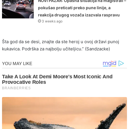
NOVI PAZAR: Opasna situacija na magistrali –
pokušao preticati preko pune linije, a
reakcija drugog vozača izazvala raspravu
3 weeks ago
Šta god da se desi, znajte da ste heroj u ovoj državi punoj
kukavica. Podrška za najbolju učiteljicu.” (Sandzacke)