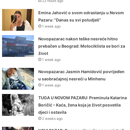
23 hours ago
Emina Jahović o svom odrastanju u Novom
Pazaru: ”Danas su svi poludjeli”
1 week ago
Novopazarac nakon teške nesreće hitno
prebačen u Beograd: Motociklista se bori za
život
1 week ago
Novopazarac Jasmin Hamidović povrijeđen
u saobraćajnoj nesreći u Minhenu
1 week ago
TUGA U NOVOM PAZARU: Preminula Katarina
Boričić – Kaća, žena koja je život posvetila
djeci i ostavila
2 weeks ago