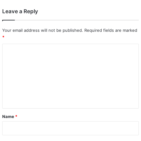
Leave a Reply
Your email address will not be published.
Required fields are marked
*
C
o
m
m
e
n
t
*
Name
*