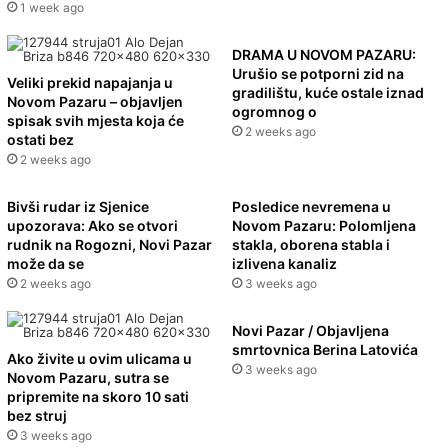
1 week ago
DRAMA U NOVOM PAZARU:
Urušio se potporni zid na
Veliki prekid napajanja u
gradilištu, kuće ostale iznad
Novom Pazaru – objavljen
ogromnog o
spisak svih mjesta koja će
2 weeks ago
ostati bez
2 weeks ago
Bivši rudar iz Sjenice
Posledice nevremena u
upozorava: Ako se otvori
Novom Pazaru: Polomljena
rudnik na Rogozni, Novi Pazar
stakla, oborena stabla i
može da se
izlivena kanaliz
2 weeks ago
3 weeks ago
Novi Pazar / Objavljena
smrtovnica Berina Latovića
Ako živite u ovim ulicama u
3 weeks ago
Novom Pazaru, sutra se
pripremite na skoro 10 sati
bez struj
3 weeks ago