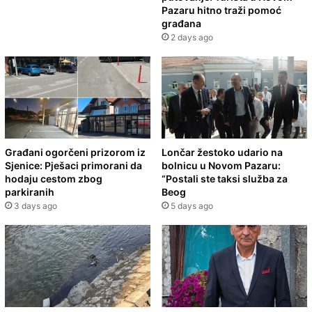
Pazaru hitno traži pomoć
građana
2 days ago
Građani ogorčeni prizorom iz
Lončar žestoko udario na
Sjenice: Pješaci primorani da
bolnicu u Novom Pazaru:
hodaju cestom zbog
“Postali ste taksi služba za
parkiranih
Beog
3 days ago
5 days ago