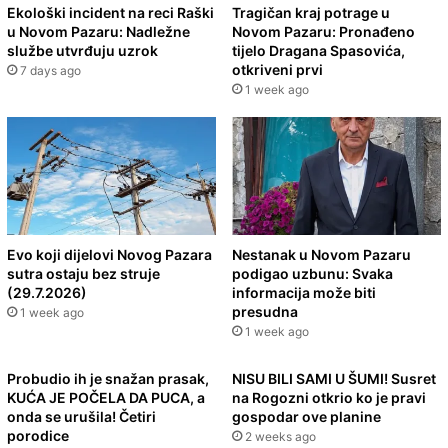
Ekološki incident na reci Raški
Tragičan kraj potrage u
u Novom Pazaru: Nadležne
Novom Pazaru: Pronađeno
službe utvrđuju uzrok
tijelo Dragana Spasovića,
otkriveni prvi
7 days ago
1 week ago
Evo koji dijelovi Novog Pazara
Nestanak u Novom Pazaru
sutra ostaju bez struje
podigao uzbunu: Svaka
(29.7.2026)
informacija može biti
presudna
1 week ago
1 week ago
Probudio ih je snažan prasak,
NISU BILI SAMI U ŠUMI! Susret
KUĆA JE POČELA DA PUCA, a
na Rogozni otkrio ko je pravi
onda se urušila! Četiri
gospodar ove planine
porodice
2 weeks ago