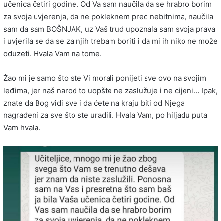
učenica četiri godine. Od Va sam naučila da se hrabro borim
za svoja uvjerenja, da ne pokleknem pred nebitnima, naučila
sam da sam BOŠNJAK, uz Vaš trud upoznala sam svoja prava
i uvjerila se da se za njih trebam boriti i da mi ih niko ne može
oduzeti. Hvala Vam na tome.
Žao mi je samo što ste Vi morali ponijeti sve ovo na svojim
leđima, jer naš narod to uopšte ne zaslužuje i ne cijeni… Ipak,
znate da Bog vidi sve i da ćete na kraju biti od Njega
nagrađeni za sve što ste uradili. Hvala Vam, po hiljadu puta
Vam hvala.