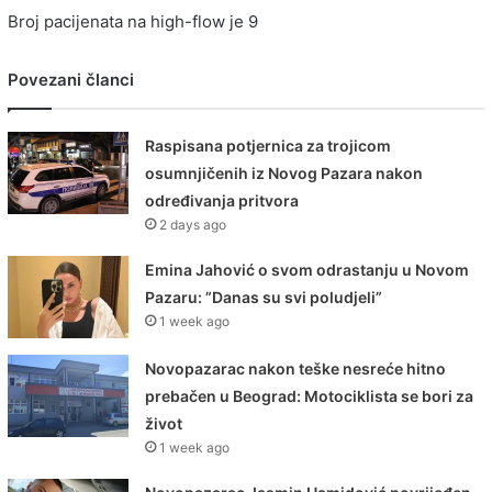
Broj pacijenata na high-flow je 9
Povezani članci
Raspisana potjernica za trojicom
osumnjičenih iz Novog Pazara nakon
određivanja pritvora
2 days ago
Emina Jahović o svom odrastanju u Novom
Pazaru: ”Danas su svi poludjeli”
1 week ago
Novopazarac nakon teške nesreće hitno
prebačen u Beograd: Motociklista se bori za
život
1 week ago