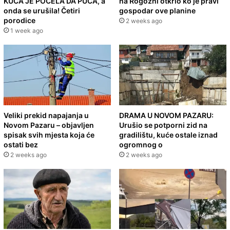
KUĆA JE POČELA DA PUCA, a
na Rogozni otkrio ko je pravi
onda se urušila! Četiri
gospodar ove planine
porodice
2 weeks ago
1 week ago
Veliki prekid napajanja u
DRAMA U NOVOM PAZARU:
Novom Pazaru – objavljen
Urušio se potporni zid na
spisak svih mjesta koja će
gradilištu, kuće ostale iznad
ostati bez
ogromnog o
2 weeks ago
2 weeks ago