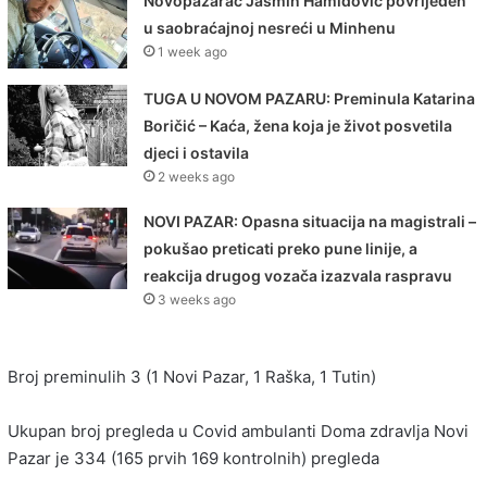
Novopazarac Jasmin Hamidović povrijeđen
u saobraćajnoj nesreći u Minhenu
1 week ago
TUGA U NOVOM PAZARU: Preminula Katarina
Boričić – Kaća, žena koja je život posvetila
djeci i ostavila
2 weeks ago
NOVI PAZAR: Opasna situacija na magistrali –
pokušao preticati preko pune linije, a
reakcija drugog vozača izazvala raspravu
3 weeks ago
Broj preminulih 3 (1 Novi Pazar, 1 Raška, 1 Tutin)
Ukupan broj pregleda u Covid ambulanti Doma zdravlja Novi
Pazar je 334 (165 prvih 169 kontrolnih) pregleda