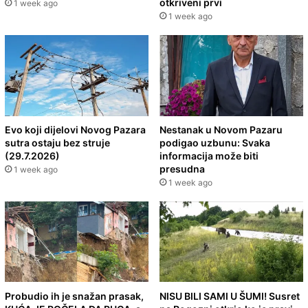
otkriveni prvi
1 week ago
1 week ago
Evo koji dijelovi Novog Pazara
Nestanak u Novom Pazaru
sutra ostaju bez struje
podigao uzbunu: Svaka
(29.7.2026)
informacija može biti
presudna
1 week ago
1 week ago
Probudio ih je snažan prasak,
NISU BILI SAMI U ŠUMI! Susret