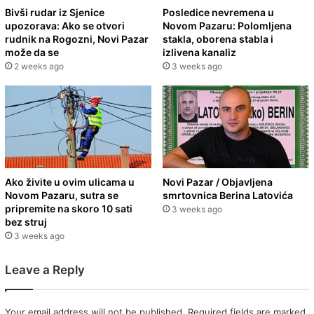
Bivši rudar iz Sjenice
Posledice nevremena u
upozorava: Ako se otvori
Novom Pazaru: Polomljena
rudnik na Rogozni, Novi Pazar
stakla, oborena stabla i
može da se
izlivena kanaliz
2 weeks ago
3 weeks ago
Ako živite u ovim ulicama u
Novi Pazar / Objavljena
Novom Pazaru, sutra se
smrtovnica Berina Latovića
pripremite na skoro 10 sati
3 weeks ago
bez struj
3 weeks ago
Leave a Reply
Your email address will not be published.
Required fields are marked