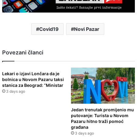
Covid19
Novi Pazar
Povezani članci
Lekari o izjavi Lončara da je
bolnica u Novom Pazaru taksi
stanica za Beograd: “Ministar
3 days ago
Jedan trenutak promijenio mu
putovanje: Turista u Novom
Pazaru hitno traži pomoć
građana
3 days ago