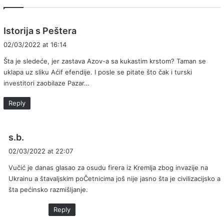
s
Istorija s Peštera
a
02/03/2022 at 16:14
y
Šta je sledeće, jer zastava Azov-a sa kukastim krstom? Taman se
s
uklapa uz sliku Aćif efendije. I posle se pitate što čak i turski
:
investitori zaobilaze Pazar…
Reply
s
s.b.
a
02/03/2022 at 22:07
y
Vučić je danas glasao za osudu firera iz Kremlja zbog invazije na
s
Ukrainu a štavaljskim poČetnicima još nije jasno šta je civilizacijsko a
:
šta pećinsko razmišljanje.
Reply