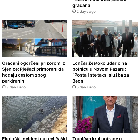
građana
2 days ago
Građani ogorčeni prizorom iz
Lončar žestoko udario na
Sjenice: Pješaci primorani da
bolnicu u Novom Pazaru:
hodaju cestom zbog
“Postali ste taksi služba za
parkiranih
Beog
3 days ago
5 days ago
Ekološki incident na reci Raški
Tragičan kraj potrage u