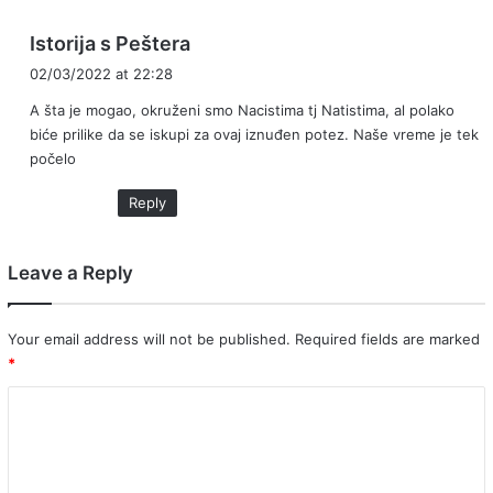
s
Istorija s Peštera
a
02/03/2022 at 22:28
y
A šta je mogao, okruženi smo Nacistima tj Natistima, al polako
s
biće prilike da se iskupi za ovaj iznuđen potez. Naše vreme je tek
:
počelo
Reply
Leave a Reply
Your email address will not be published.
Required fields are marked
*
C
o
m