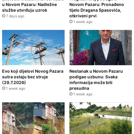
u Novom Pazaru: Nadležne
Novom Pazaru: Pronađeno
službe utvrđuju uzrok
tijelo Dragana Spasovića,
otkriveni prvi
7 days ago
1 week ago
Evo koji dijelovi Novog Pazara
Nestanak u Novom Pazaru
sutra ostaju bez struje
podigao uzbunu: Svaka
(29.7.2026)
informacija može biti
presudna
1 week ago
1 week ago