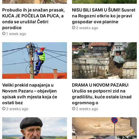
Probudio ih je snažan prasak,
NISU BILI SAMI U ŠUMI! Susret
KUĆA JE POČELA DA PUCA, a
na Rogozni otkrio ko je pravi
onda se urušila! Četiri
gospodar ove planine
porodice
2 weeks ago
1 week ago
Veliki prekid napajanja u
DRAMA U NOVOM PAZARU:
Novom Pazaru – objavljen
Urušio se potporni zid na
spisak svih mjesta koja će
gradilištu, kuće ostale iznad
ostati bez
ogromnog o
2 weeks ago
2 weeks ago