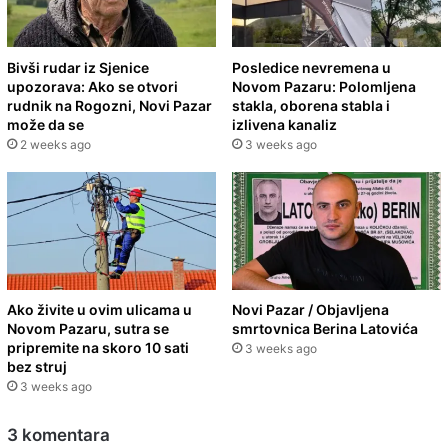
Bivši rudar iz Sjenice
Posledice nevremena u
upozorava: Ako se otvori
Novom Pazaru: Polomljena
rudnik na Rogozni, Novi Pazar
stakla, oborena stabla i
može da se
izlivena kanaliz
2 weeks ago
3 weeks ago
Ako živite u ovim ulicama u
Novi Pazar / Objavljena
Novom Pazaru, sutra se
smrtovnica Berina Latovića
pripremite na skoro 10 sati
3 weeks ago
bez struj
3 weeks ago
3 komentara