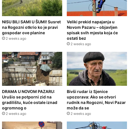
NISU BILI SAMI U ŠUMI! Susret
Veliki prekid napajanja u
na Rogozni otkrio ko je pravi
Novom Pazaru – objavljen
gospodar ove planine
spisak svih mjesta koja će
ostati bez
2 weeks ago
2 weeks ago
DRAMA U NOVOM PAZARU:
Bivši rudar iz Sjenice
Urušio se potporni zid na
upozorava: Ako se otvori
gradilištu, kuće ostale iznad
rudnik na Rogozni, Novi Pazar
ogromnog o
može da se
2 weeks ago
2 weeks ago