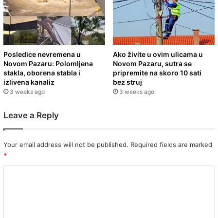
Posledice nevremena u
Ako živite u ovim ulicama u
Novom Pazaru: Polomljena
Novom Pazaru, sutra se
stakla, oborena stabla i
pripremite na skoro 10 sati
izlivena kanaliz
bez struj
3 weeks ago
3 weeks ago
Leave a Reply
Your email address will not be published.
Required fields are marked
*
C
o
m
m