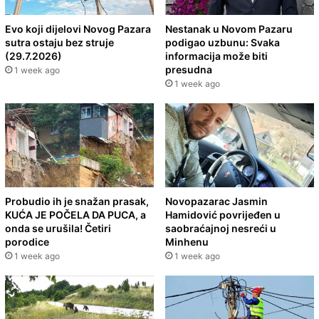
Evo koji dijelovi Novog Pazara
Nestanak u Novom Pazaru
sutra ostaju bez struje
podigao uzbunu: Svaka
(29.7.2026)
informacija može biti
presudna
1 week ago
1 week ago
Probudio ih je snažan prasak,
Novopazarac Jasmin
KUĆA JE POČELA DA PUCA, a
Hamidović povrijeđen u
onda se urušila! Četiri
saobraćajnoj nesreći u
porodice
Minhenu
1 week ago
1 week ago