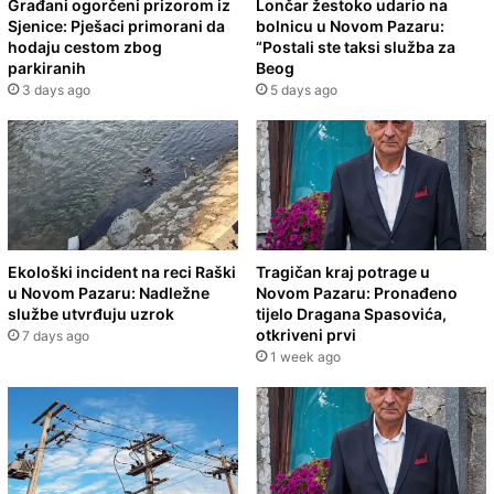
Građani ogorčeni prizorom iz
Lončar žestoko udario na
Sjenice: Pješaci primorani da
bolnicu u Novom Pazaru:
hodaju cestom zbog
“Postali ste taksi služba za
parkiranih
Beog
3 days ago
5 days ago
Ekološki incident na reci Raški
Tragičan kraj potrage u
u Novom Pazaru: Nadležne
Novom Pazaru: Pronađeno
službe utvrđuju uzrok
tijelo Dragana Spasovića,
otkriveni prvi
7 days ago
1 week ago