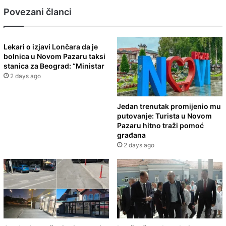
Povezani članci
Lekari o izjavi Lončara da je
bolnica u Novom Pazaru taksi
stanica za Beograd: “Ministar
2 days ago
Jedan trenutak promijenio mu
putovanje: Turista u Novom
Pazaru hitno traži pomoć
građana
2 days ago