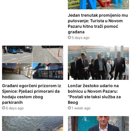
Jedan trenutak promijenio mu
putovanje: Turista u Novom
Pazaru hitno traži pomoć
građana
5 days ago
Građani ogorčeni prizorom iz
Lončar žestoko udario na
Sjenice: Pješaci primorani da
bolnicu u Novom Pazaru:
hodaju cestom zbog
“Postali ste taksi služba za
parkiranih
Beog
6 days ago
1 week ago