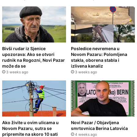
Bivši rudar iz Sjenice
Posledice nevremena u
upozorava: Ako se otvori
Novom Pazaru: Polomljena
rudnik na Rogozni, Novi Pazar
stakla, oborena stabla i
može da se
izlivena kanaliz
3 weeks ago
3 weeks ago
Ako živite u ovim ulicama u
Novi Pazar / Objavljena
Novom Pazaru, sutra se
smrtovnica Berina Latovića
pripremite na skoro 10 sati
4 weeks ago