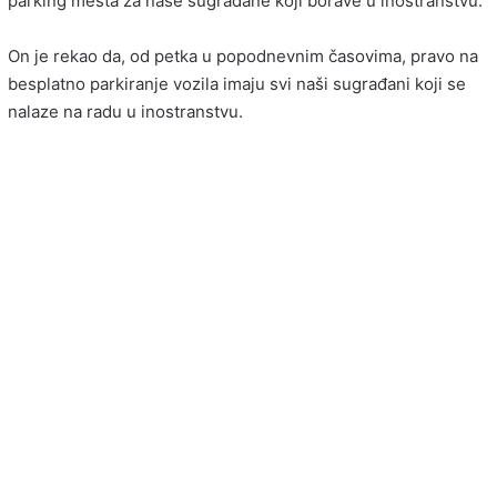
parking mesta za naše sugrađane koji borave u inostranstvu.
On je rekao da, od petka u popodnevnim časovima, pravo na
besplatno parkiranje vozila imaju svi naši sugrađani koji se
nalaze na radu u inostranstvu.