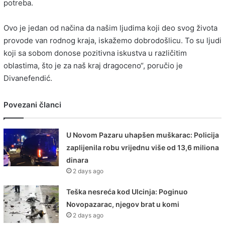
potreba.
Ovo je jedan od načina da našim ljudima koji deo svog života
provode van rodnog kraja, iskažemo dobrodošlicu. To su ljudi
koji sa sobom donose pozitivna iskustva u različitim
oblastima, što je za naš kraj dragoceno“, poručio je
Divanefendić.
Povezani članci
U Novom Pazaru uhapšen muškarac: Policija
zaplijenila robu vrijednu više od 13,6 miliona
dinara
2 days ago
Teška nesreća kod Ulcinja: Poginuo
Novopazarac, njegov brat u komi
2 days ago