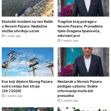
Ekološki incident na reci Raški
Tragičan kraj potrage u
u Novom Pazaru: Nadležne
Novom Pazaru: Pronađeno
službe utvrđuju uzrok
tijelo Dragana Spasovića,
otkriveni prvi
1 week ago
2 weeks ago
Evo koji dijelovi Novog Pazara
Nestanak u Novom Pazaru
sutra ostaju bez struje
podigao uzbunu: Svaka
(29.7.2026)
informacija može biti
presudna
2 weeks ago
2 weeks ago