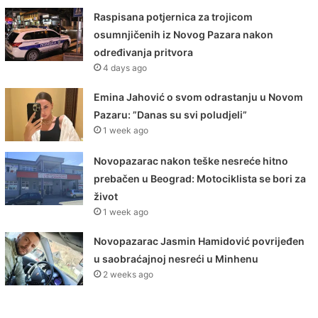
Raspisana potjernica za trojicom
osumnjičenih iz Novog Pazara nakon
određivanja pritvora
4 days ago
Emina Jahović o svom odrastanju u Novom
Pazaru: ”Danas su svi poludjeli”
1 week ago
Novopazarac nakon teške nesreće hitno
prebačen u Beograd: Motociklista se bori za
život
1 week ago
Novopazarac Jasmin Hamidović povrijeđen
u saobraćajnoj nesreći u Minhenu
2 weeks ago