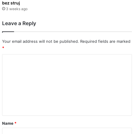
bez struj
3 weeks ago
Leave a Reply
Your email address will not be published.
Required fields are marked
*
C
o
m
m
e
n
t
*
Name
*