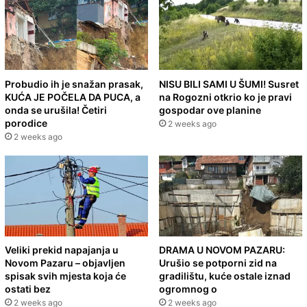
Probudio ih je snažan prasak,
NISU BILI SAMI U ŠUMI! Susret
KUĆA JE POČELA DA PUCA, a
na Rogozni otkrio ko je pravi
onda se urušila! Četiri
gospodar ove planine
porodice
2 weeks ago
2 weeks ago
Veliki prekid napajanja u
DRAMA U NOVOM PAZARU:
Novom Pazaru – objavljen
Urušio se potporni zid na
spisak svih mjesta koja će
gradilištu, kuće ostale iznad
ostati bez
ogromnog o
2 weeks ago
2 weeks ago