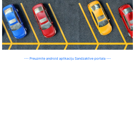
--- Preuzmite android aplikaciju Sandzaklive portala ---