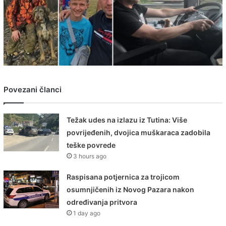
Povezani članci
Težak udes na izlazu iz Tutina: Više
povrijeđenih, dvojica muškaraca zadobila
teške povrede
3 hours ago
Raspisana potjernica za trojicom
osumnjičenih iz Novog Pazara nakon
određivanja pritvora
1 day ago