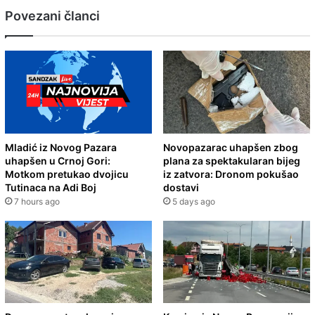
Povezani članci
Mladić iz Novog Pazara
Novopazarac uhapšen zbog
uhapšen u Crnoj Gori:
plana za spektakularan bijeg
Motkom pretukao dvojicu
iz zatvora: Dronom pokušao
Tutinaca na Adi Boj
dostavi
7 hours ago
5 days ago