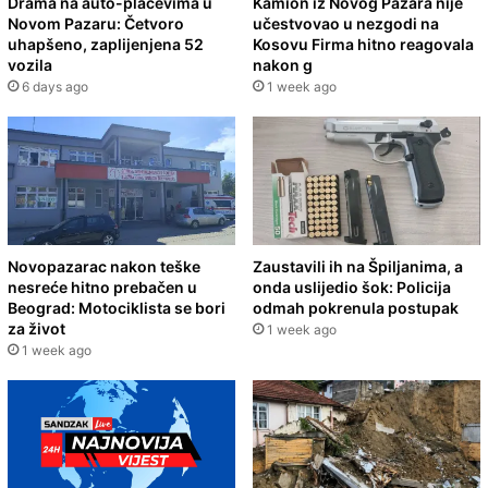
Drama na auto-placevima u
Kamion iz Novog Pazara nije
Novom Pazaru: Četvoro
učestvovao u nezgodi na
uhapšeno, zaplijenjena 52
Kosovu Firma hitno reagovala
vozila
nakon g
6 days ago
1 week ago
Novopazarac nakon teške
Zaustavili ih na Špiljanima, a
nesreće hitno prebačen u
onda uslijedio šok: Policija
Beograd: Motociklista se bori
odmah pokrenula postupak
za život
1 week ago
1 week ago