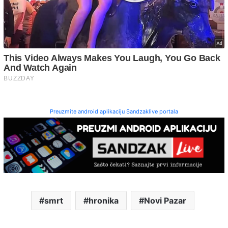
Preuzmite android aplikaciju Sandzaklive portala
smrt
hronika
Novi Pazar