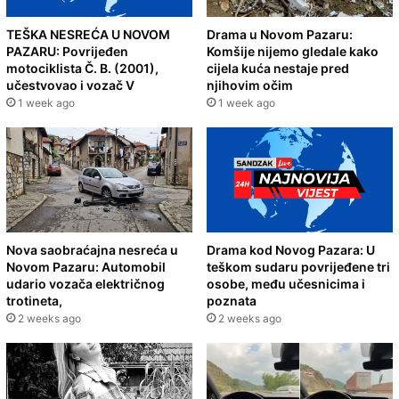
TEŠKA NESREĆA U NOVOM
Drama u Novom Pazaru:
PAZARU: Povrijeđen
Komšije nijemo gledale kako
motociklista Č. B. (2001),
cijela kuća nestaje pred
učestvovao i vozač V
njihovim očim
1 week ago
1 week ago
Nova saobraćajna nesreća u
Drama kod Novog Pazara: U
Novom Pazaru: Automobil
teškom sudaru povrijeđene tri
udario vozača električnog
osobe, među učesnicima i
trotineta,
poznata
2 weeks ago
2 weeks ago