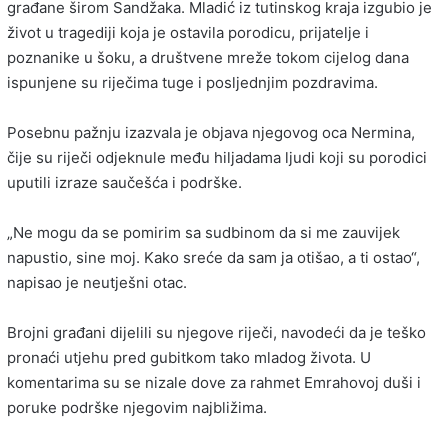
građane širom Sandžaka. Mladić iz tutinskog kraja izgubio je
život u tragediji koja je ostavila porodicu, prijatelje i
poznanike u šoku, a društvene mreže tokom cijelog dana
ispunjene su riječima tuge i posljednjim pozdravima.
Posebnu pažnju izazvala je objava njegovog oca Nermina,
čije su riječi odjeknule među hiljadama ljudi koji su porodici
uputili izraze saučešća i podrške.
„Ne mogu da se pomirim sa sudbinom da si me zauvijek
napustio, sine moj. Kako sreće da sam ja otišao, a ti ostao“,
napisao je neutješni otac.
Brojni građani dijelili su njegove riječi, navodeći da je teško
pronaći utjehu pred gubitkom tako mladog života. U
komentarima su se nizale dove za rahmet Emrahovoj duši i
poruke podrške njegovim najbližima.