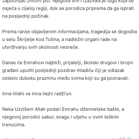
započinjao životni put. Njegova smrt izazvala je tugu koja se
osjeća u cijeloj regiji, dok se porodica priprema da ga isprati
na posljednji počinak.
Prema ranije objavljenim informacijama, tragedija se dogodila
u selu Škrijelje kod Tutina, a nadležni organi rade na
utvrđivanju svih okolnosti nesreće.
Danas će Emrahovi najbliži, prijatelji, školski drugovi i brojni
građani uputiti posljednji pozdrav mladiću čiji je odlazak
ostavio duboku prazninu među svima koji su ga poznavali.
Inna lillahi ve inna ilejhi radži’un.
Neka Uzvišeni Allah podari Emrahu džennetske bašte, a
njegovoj porodici sabur, snagu i utjehu u ovim teškim
trenucima.