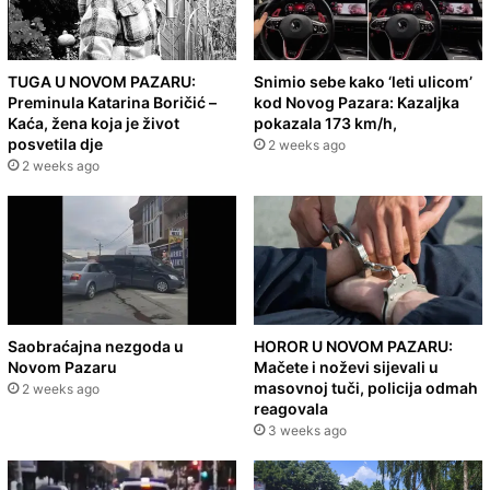
TUGA U NOVOM PAZARU:
Snimio sebe kako ‘leti ulicom’
Preminula Katarina Boričić –
kod Novog Pazara: Kazaljka
Kaća, žena koja je život
pokazala 173 km/h,
posvetila dje
2 weeks ago
2 weeks ago
Saobraćajna nezgoda u
HOROR U NOVOM PAZARU:
Novom Pazaru
Mačete i noževi sijevali u
masovnoj tuči, policija odmah
2 weeks ago
reagovala
3 weeks ago