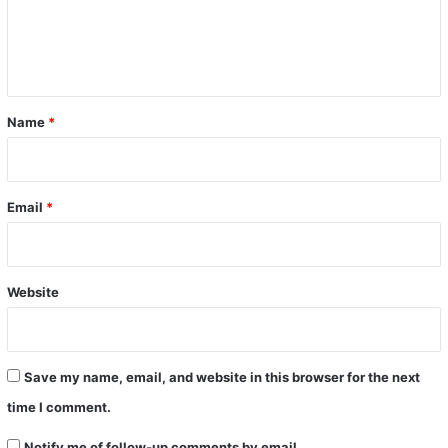
e
n
t
*
Name
*
Email
*
Website
Save my name, email, and website in this browser for the next
time I comment.
Notify me of follow-up comments by email.