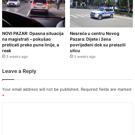
NOVI PAZAR: Opasna situacija
Nesreća u centru Novog
na magistrali – pokušao
Pazara: Dijete i žena
preticati preko pune linije, a
povrijeđeni dok su prelazili
reak
ulicu
3 weeks ago
3 weeks ago
Leave a Reply
Your email address will not be published.
Required fields are marked
*
C
o
m
m