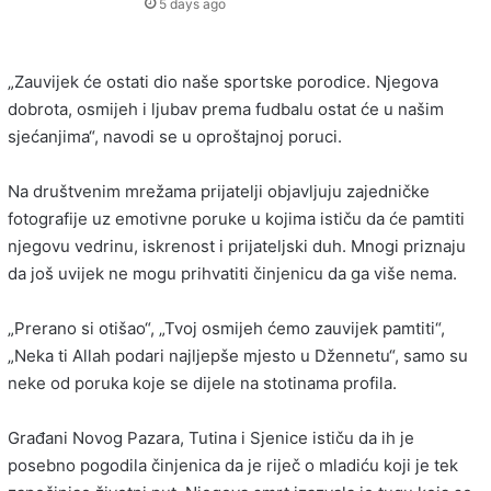
5 days ago
„Zauvijek će ostati dio naše sportske porodice. Njegova
dobrota, osmijeh i ljubav prema fudbalu ostat će u našim
sjećanjima“, navodi se u oproštajnoj poruci.
Na društvenim mrežama prijatelji objavljuju zajedničke
fotografije uz emotivne poruke u kojima ističu da će pamtiti
njegovu vedrinu, iskrenost i prijateljski duh. Mnogi priznaju
da još uvijek ne mogu prihvatiti činjenicu da ga više nema.
„Prerano si otišao“, „Tvoj osmijeh ćemo zauvijek pamtiti“,
„Neka ti Allah podari najljepše mjesto u Džennetu“, samo su
neke od poruka koje se dijele na stotinama profila.
Građani Novog Pazara, Tutina i Sjenice ističu da ih je
posebno pogodila činjenica da je riječ o mladiću koji je tek