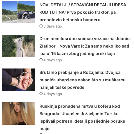
NOVI DETALJI / STRAVIČNI DETALJI UDESA
KOD TUTINA: Prvo pokosio traktor, pa
prepolovio betonsku banderu
3 days ago
Dron nemilosrdno snimao vozače na deonici
Zlatibor – Nova Varoš: Za samo nekoliko sati
‘palo’ 15 kazni zbog jednog prekršaja
4 days ago
Brutalno prebijanje u Rožajama: Dvojica
mladića uhapšena nakon što su muškarcu
nanijeli teške povrede
4 days ago
Ruskinja pronađena mrtva u koferu kod
Beograda: Uhapšen državljanin Turske,
isplivali potresni detalji posljednje poruke
majci