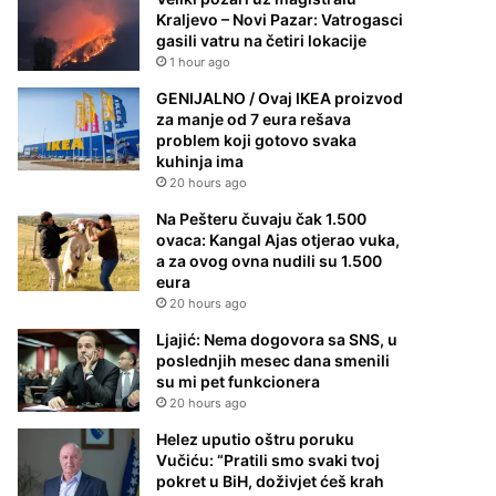
Kraljevo – Novi Pazar: Vatrogasci
gasili vatru na četiri lokacije
1 hour ago
GENIJALNO / Ovaj IKEA proizvod
za manje od 7 eura rešava
problem koji gotovo svaka
kuhinja ima
20 hours ago
Na Pešteru čuvaju čak 1.500
ovaca: Kangal Ajas otjerao vuka,
a za ovog ovna nudili su 1.500
eura
20 hours ago
Ljajić: Nema dogovora sa SNS, u
poslednjih mesec dana smenili
su mi pet funkcionera
20 hours ago
Helez uputio oštru poruku
Vučiću: “Pratili smo svaki tvoj
pokret u BiH, doživjet ćeš krah