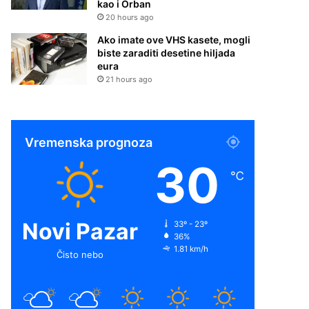
kao i Orban
20 hours ago
Ako imate ove VHS kasete, mogli
biste zaraditi desetine hiljada
eura
21 hours ago
Vremenska prognoza
30
℃
Novi Pazar
33º - 23º
36%
1.81 km/h
Čisto nebo