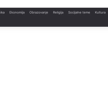
ika
Ekonomija
Obrazovanje
Religija
Socijalne teme
Kultura