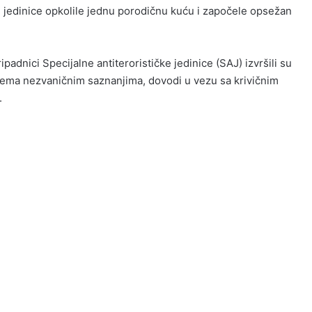
ne jedinice opkolile jednu porodičnu kuću i započele opsežan
padnici Specijalne antiterorističke jedinice (SAJ) izvršili su
, prema nezvaničnim saznanjima, dovodi u vezu sa krivičnim
.