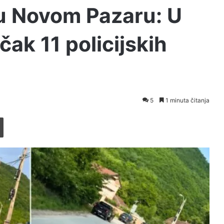
u Novom Pazaru: U
čak 11 policijskih
5
1 minuta čitanja
Printaj