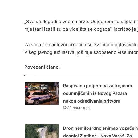
„Sve se dogodilo veoma brzo. Odjednom su stigla broj
mještani izašli su da vide šta se događa“, ispričao j
Za sada se nadležni organi nisu zvanično oglašavali o 
Višeg javnog tužilaštva, još nije saopšteno više infor
Povezani članci
Raspisana potjernica za trojicom
osumnjičenih iz Novog Pazara
nakon određivanja pritvora
23 hours ago
Dron nemilosrdno snimao vozače 
deonici Zlatibor – Nova Varoš: Za