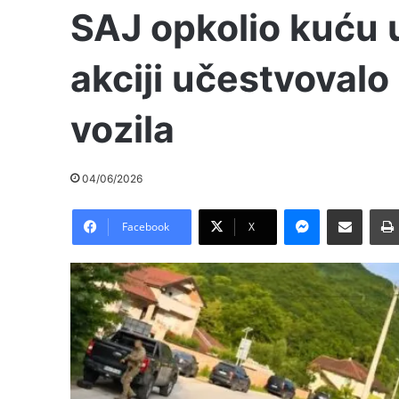
SAJ opkolio kuću 
akciji učestvovalo 
vozila
04/06/2026
Messenger
Pošalji preko E-Maila
Facebook
X