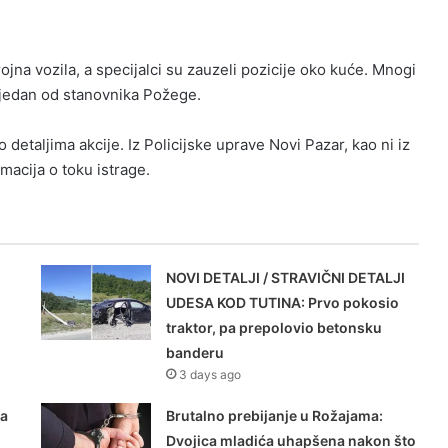
na vozila, a specijalci su zauzeli pozicije oko kuće. Mnogi
e jedan od stanovnika Požege.
detaljima akcije. Iz Policijske uprave Novi Pazar, kao ni iz
macija o toku istrage.
NOVI DETALJI / STRAVIČNI DETALJI
UDESA KOD TUTINA: Prvo pokosio
traktor, pa prepolovio betonsku
banderu
3 days ago
na
Brutalno prebijanje u Rožajama:
Dvojica mladića uhapšena nakon što