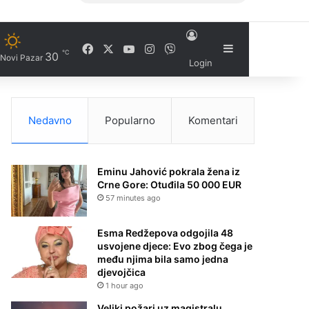
Facebook
X
YouTube
Instagram
Viber
Sidebar
℃
30
Novi Pazar
Login
Nedavno
Popularno
Komentari
Eminu Jahović pokrala žena iz
Crne Gore: Otuđila 50 000 EUR
57 minutes ago
Esma Redžepova odgojila 48
usvojene djece: Evo zbog čega je
među njima bila samo jedna
djevojčica
1 hour ago
Veliki požari uz magistralu