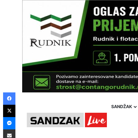
Facebook
X
SANDŽAK
Messenger
Pošalji preko E-Maila