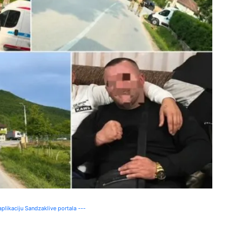
plikaciju Sandzaklive portala ---