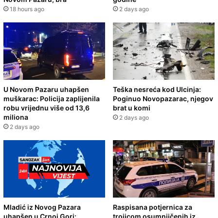
18 hours ago
2 days ago
U Novom Pazaru uhapšen
Teška nesreća kod Ulcinja:
muškarac: Policija zaplijenila
Poginuo Novopazarac, njegov
robu vrijednu više od 13,6
brat u komi
miliona
2 days ago
2 days ago
Mladić iz Novog Pazara
Raspisana potjernica za
uhapšen u Crnoj Gori:
trojicom osumnjičenih iz