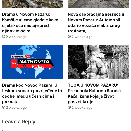
Drama u Novom Pazaru:
Nova saobraćajna nesreća u
Komšije nijemo gledale kako
Novom Pazaru: Automobil
cijela kuća nestaje pred
udario vozača električnog
njihovim očim
trotineta,
2 weeks ago
2 weeks ago
Drama kod Novog Pazara: U
TUGA U NOVOM PAZARU:
teškom sudaru povrijeđene tri
Preminula Katarina Boričić –
osobe, među učesnicima i
Kaća, žena koja je život
poznata
posvetila dje
2 weeks ago
2 weeks ago
Leave a Reply