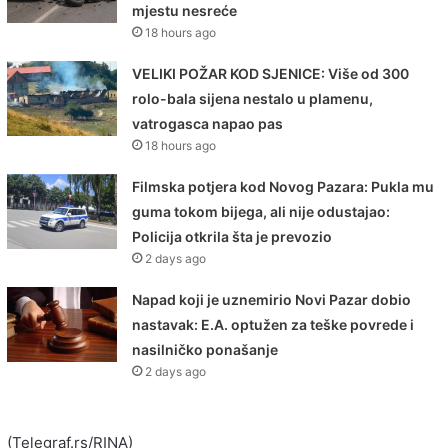
mjestu nesreće
18 hours ago
VELIKI POŽAR KOD SJENICE: Više od 300
rolo-bala sijena nestalo u plamenu,
vatrogasca napao pas
18 hours ago
Filmska potjera kod Novog Pazara: Pukla mu
guma tokom bijega, ali nije odustajao:
Policija otkrila šta je prevozio
2 days ago
Napad koji je uznemirio Novi Pazar dobio
nastavak: E.A. optužen za teške povrede i
nasilničko ponašanje
2 days ago
(Telegraf.rs/RINA)