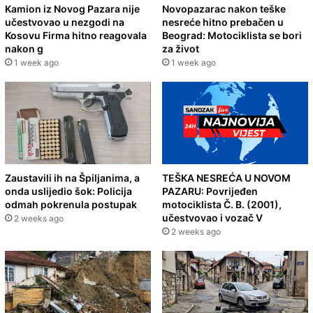
Kamion iz Novog Pazara nije
Novopazarac nakon teške
učestvovao u nezgodi na
nesreće hitno prebačen u
Kosovu Firma hitno reagovala
Beograd: Motociklista se bori
nakon g
za život
1 week ago
1 week ago
Zaustavili ih na Špiljanima, a
TEŠKA NESREĆA U NOVOM
onda uslijedio šok: Policija
PAZARU: Povrijeđen
odmah pokrenula postupak
motociklista Č. B. (2001),
učestvovao i vozač V
2 weeks ago
2 weeks ago