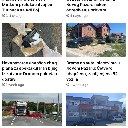
Motkom pretukao dvojicu
Novog Pazara nakon
Tutinaca na Adi Boj
određivanja pritvora
3 days ago
4 days ago
Novopazarac uhapšen zbog
Drama na auto-placevima u
plana za spektakularan bijeg
Novom Pazaru: Četvoro
iz zatvora: Dronom pokušao
uhapšeno, zaplijenjena 52
dostavi
vozila
1 week ago
1 week ago