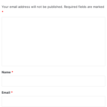
Your email address will not be published.
Required fields are marked
*
C
o
m
m
e
n
t
*
Name
*
Email
*