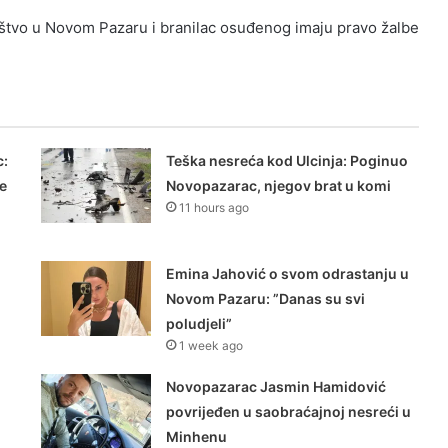
aštvo u Novom Pazaru i branilac osuđenog imaju pravo žalbe
:
Teška nesreća kod Ulcinja: Poginuo
še
Novopazarac, njegov brat u komi
11 hours ago
Emina Jahović o svom odrastanju u
Novom Pazaru: ”Danas su svi
poludjeli”
1 week ago
Novopazarac Jasmin Hamidović
povrijeđen u saobraćajnoj nesreći u
Minhenu