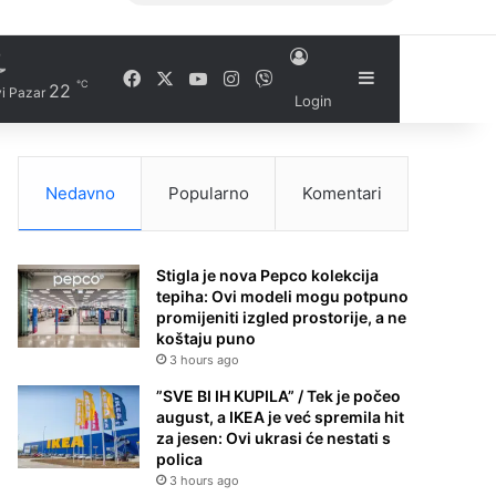
Facebook
X
YouTube
Instagram
Viber
Sidebar
℃
22
i Pazar
Login
Nedavno
Popularno
Komentari
Stigla je nova Pepco kolekcija
tepiha: Ovi modeli mogu potpuno
promijeniti izgled prostorije, a ne
koštaju puno
3 hours ago
”SVE BI IH KUPILA” / Tek je počeo
august, a IKEA je već spremila hit
za jesen: Ovi ukrasi će nestati s
polica
3 hours ago