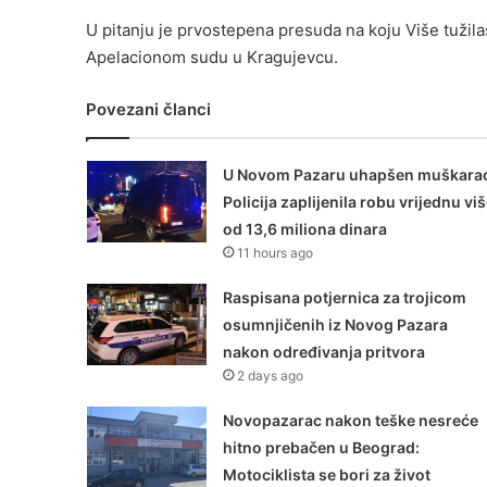
U pitanju je prvostepena presuda na koju Više tužil
Apelacionom sudu u Kragujevcu.
Povezani članci
U Novom Pazaru uhapšen muškarac
Policija zaplijenila robu vrijednu vi
od 13,6 miliona dinara
11 hours ago
Raspisana potjernica za trojicom
osumnjičenih iz Novog Pazara
nakon određivanja pritvora
2 days ago
Novopazarac nakon teške nesreće
hitno prebačen u Beograd:
Motociklista se bori za život