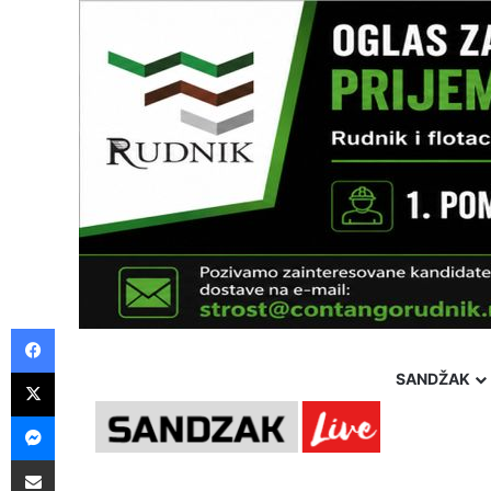
Facebook
X
SANDŽAK
Messenger
Pošalji preko E-Maila