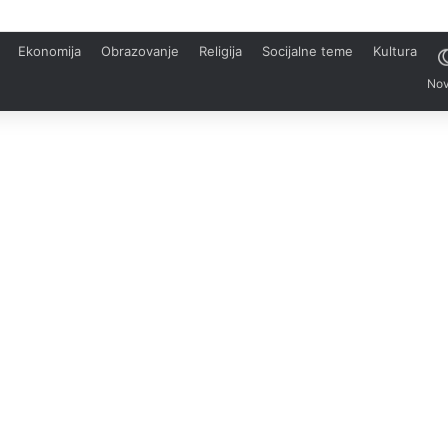
Ekonomija
Obrazovanje
Religija
Socijalne teme
Kultura
Nov