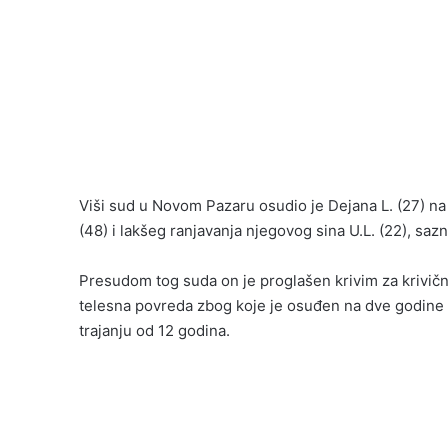
Viši sud u Novom Pazaru osudio je Dejana L. (27) n
(48) i lakšeg ranjavanja njegovog sina U.L. (22), sazn
Presudom tog suda on je proglašen krivim za krivična
telesna povreda zbog koje je osuđen na dve godine
trajanju od 12 godina.