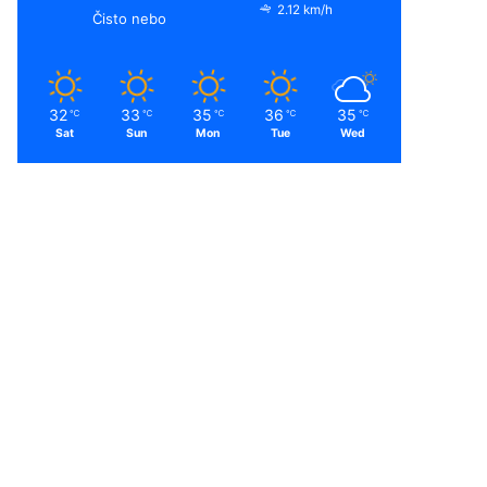
2.12 km/h
Čisto nebo
32
33
35
36
35
℃
℃
℃
℃
℃
Sat
Sun
Mon
Tue
Wed