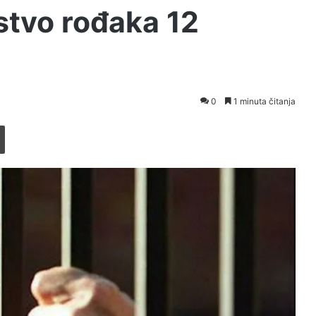
stvo rođaka 12
0
1 minuta čitanja
Printaj