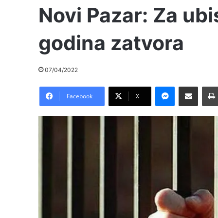
Novi Pazar: Za ubi
godina zatvora
07/04/2022
Messenger
Pošalji preko E-Maila
Facebook
X