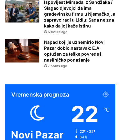
Ispovijest Mirsada iz Sandžaka /
Slagao djevojci da ima
građevinsku firmu u Njemačkoj, a
zapravo radi u Lidlu: Sada ne zna
kako da joj kaže istinu
6 hours ago
Napad koji je uznemirio Novi
Pazar dobio nastavak: E.A.
optužen za teške povrede i
nasilničko ponašanje
7 hours ago
Vremenska prognoza
22
℃
Novi Pazar
22º - 22º
64%