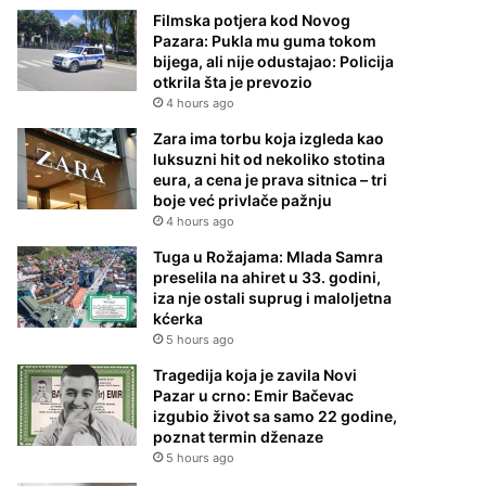
Filmska potjera kod Novog
Pazara: Pukla mu guma tokom
bijega, ali nije odustajao: Policija
otkrila šta je prevozio
4 hours ago
Zara ima torbu koja izgleda kao
luksuzni hit od nekoliko stotina
eura, a cena je prava sitnica – tri
boje već privlače pažnju
4 hours ago
Tuga u Rožajama: Mlada Samra
preselila na ahiret u 33. godini,
iza nje ostali suprug i maloljetna
kćerka
5 hours ago
Tragedija koja je zavila Novi
Pazar u crno: Emir Bačevac
izgubio život sa samo 22 godine,
poznat termin dženaze
5 hours ago