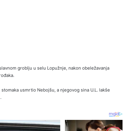
oslavnom groblju u selu Lopužnje, nakon obeležavanja
rođaka.
stomaka usmrtio Nebojšu, a njegovog sina U.L. lakše
.