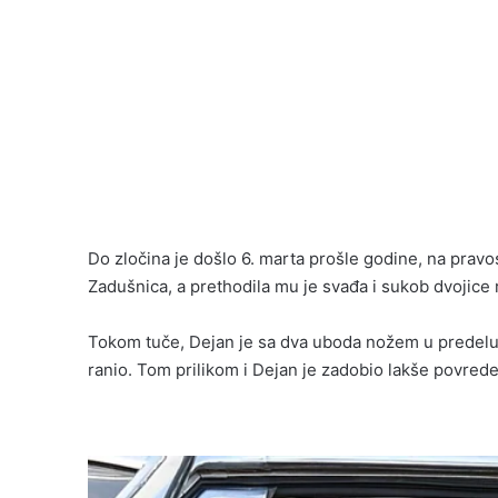
Do zločina je došlo 6. marta prošle godine, na prav
Zadušnica, a prethodila mu je svađa i sukob dvojice 
Tokom tuče, Dejan je sa dva uboda nožem u predelu 
ranio. Tom prilikom i Dejan je zadobio lakše povrede