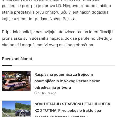
posljedice pretrpio je upravo I.D. Njegovo trenutno stabilno
stanje predstavlja prvu ohrabrujuću vijest nakon događaja
koji je uznemirio građane Novog Pazara.
Pripadnici policije nastavljaju intenzivan rad na identifikaciji i
pronalasku svih učesnika napada, dok se paralelno utvrđuju
okolnosti i mogući motivi ovog nasilnog obračuna.
Povezani članci
Raspisana potjernica za trojicom
osumnjičenih iz Novog Pazara nakon
određivanja pritvora
18 hours ago
NOVI DETALJI / STRAVIČNI DETALJI UDESA
KOD TUTINA: Prvo pokosio traktor, pa
prepolovio betonsku banderu