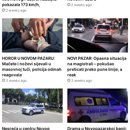
pokazala 173 km/h,
2 weeks ago
2 weeks ago
HOROR U NOVOM PAZARU:
NOVI PAZAR: Opasna situacija
Mačete i noževi sijevali u
na magistrali – pokušao
masovnoj tuči, policija odmah
preticati preko pune linije, a
reagovala
reak
3 weeks ago
3 weeks ago
Nesreća u centru Novog
Drama u Novopazarskoj banji: