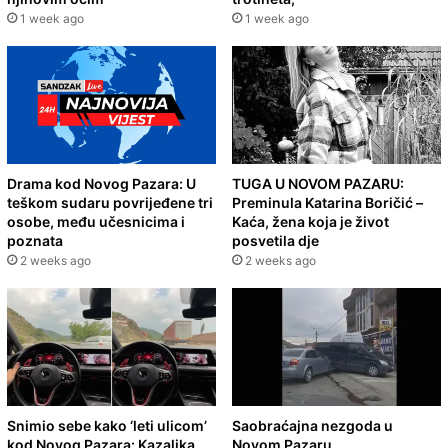
1 week ago
1 week ago
Drama kod Novog Pazara: U
TUGA U NOVOM PAZARU:
teškom sudaru povrijeđene tri
Preminula Katarina Boričić –
osobe, među učesnicima i
Kaća, žena koja je život
poznata
posvetila dje
2 weeks ago
2 weeks ago
Snimio sebe kako ‘leti ulicom’
Saobraćajna nezgoda u
kod Novog Pazara: Kazaljka
Novom Pazaru