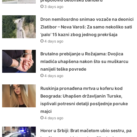
3 days ago
Dron nemilosrdno snimao vozače na deonici
Zlatibor – Nova Varoš: Za samo nekoliko sati
‘palo’ 15 kazni zbog jednog prekršaja
4 days ago
Brutalno prebijanje u Rožajama: Dvojica
mladića uhapšena nakon što su muškarcu
nanijeli teške povrede
4 days ago
Ruskinja pronađena mrtva u koferu kod
Beograda: Uhapšen državljanin Turske,
isplivali potresni detalji posljednje poruke
majci
4 days ago
Horor u Srbiji: Brat mačetom ubio sestru, pa