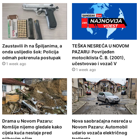
Zaustavili ih na Špiljanima, a
TEŠKA NESREĆA U NOVOM
onda uslijedio šok: Policija
PAZARU: Povrijeđen
odmah pokrenula postupak
motociklista Č. B. (2001),
učestvovao i vozač V
1 week ago
1 week ago
Drama u Novom Pazaru:
Nova saobraćajna nesreća u
Komšije nijemo gledale kako
Novom Pazaru: Automobil
cijela kuća nestaje pred
udario vozača električnog
njihovim očim
trotineta,