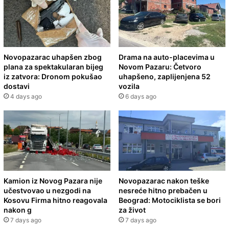
Novopazarac uhapšen zbog
Drama na auto-placevima u
plana za spektakularan bijeg
Novom Pazaru: Četvoro
iz zatvora: Dronom pokušao
uhapšeno, zaplijenjena 52
dostavi
vozila
4 days ago
6 days ago
Kamion iz Novog Pazara nije
Novopazarac nakon teške
učestvovao u nezgodi na
nesreće hitno prebačen u
Kosovu Firma hitno reagovala
Beograd: Motociklista se bori
nakon g
za život
7 days ago
7 days ago