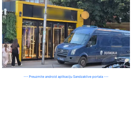
--- Preuzmite android aplikaciju Sandzaklive portala ---