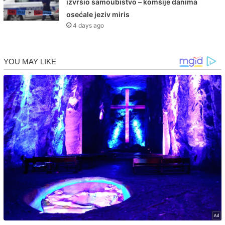
izvršio samoubistvo – komšije danima
osećale jeziv miris
4 days ago