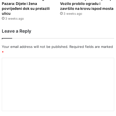
Pazara: Dijete i žena
Vozilo probilo ogradu i
povrijeđeni dok su prelazili
završilo na krovu ispod mosta
ulicu
3 weeks ago
3 weeks ago
Leave a Reply
Your email address will not be published.
Required fields are marked
*
C
o
m
m
e
n
t
*