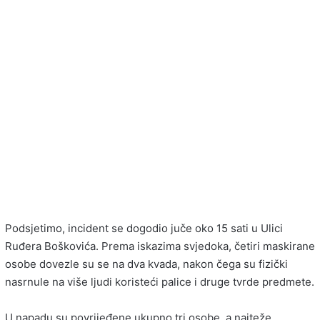
Podsjetimo, incident se dogodio juče oko 15 sati u Ulici
Ruđera Boškovića. Prema iskazima svjedoka, četiri maskirane
osobe dovezle su se na dva kvada, nakon čega su fizički
nasrnule na više ljudi koristeći palice i druge tvrde predmete.
U napadu su povrijeđene ukupno tri osobe, a najteže