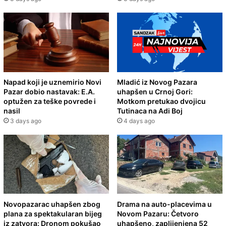
Napad koji je uznemirio Novi
Mladić iz Novog Pazara
Pazar dobio nastavak: E.A.
uhapšen u Crnoj Gori:
optužen za teške povrede i
Motkom pretukao dvojicu
nasil
Tutinaca na Adi Boj
3 days ago
4 days ago
Novopazarac uhapšen zbog
Drama na auto-placevima u
plana za spektakularan bijeg
Novom Pazaru: Četvoro
iz zatvora: Dronom pokušao
uhapšeno, zaplijenjena 52