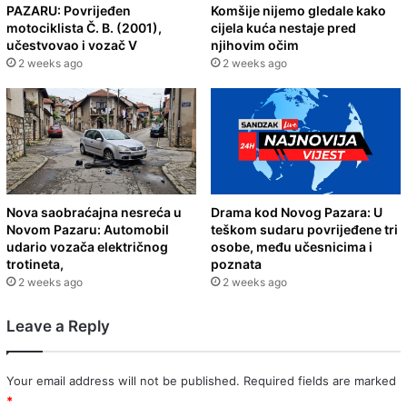
PAZARU: Povrijeđen
Komšije nijemo gledale kako
motociklista Č. B. (2001),
cijela kuća nestaje pred
učestvovao i vozač V
njihovim očim
2 weeks ago
2 weeks ago
Nova saobraćajna nesreća u
Drama kod Novog Pazara: U
Novom Pazaru: Automobil
teškom sudaru povrijeđene tri
udario vozača električnog
osobe, među učesnicima i
trotineta,
poznata
2 weeks ago
2 weeks ago
Leave a Reply
Your email address will not be published.
Required fields are marked
*