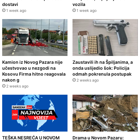
dostavi
vozila
1 week ago
1 week ago
Kamion iz Novog Pazara nije
Zaustavili ih na Špiljanima, a
učestvovao u nezgodi na
onda uslijedio šok: Policija
Kosovu Firma hitno reagovala
odmah pokrenula postupak
nakon g
2 weeks ago
2 weeks ago
TEŠKA NESREĆA U NOVOM
Drama u Novom Pazaru: