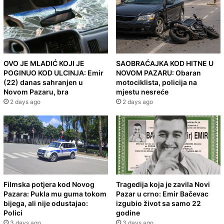
OVO JE MLADIĆ KOJI JE
SAOBRAĆAJKA KOD HITNE U
POGINUO KOD ULCINJA: Emir
NOVOM PAZARU: Obaran
(22) danas sahranjen u
motociklista, policija na
Novom Pazaru, bra
mjestu nesreće
2 days ago
2 days ago
Filmska potjera kod Novog
Tragedija koja je zavila Novi
Pazara: Pukla mu guma tokom
Pazar u crno: Emir Bačevac
bijega, ali nije odustajao:
izgubio život sa samo 22
Polici
godine
3 days ago
3 days ago