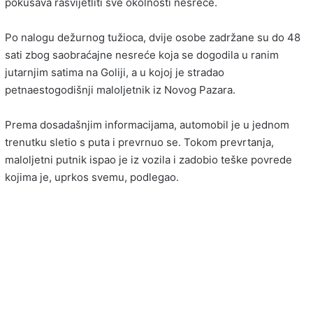
pokušava rasvijetliti sve okolnosti nesreće.
Po nalogu dežurnog tužioca, dvije osobe zadržane su do 48
sati zbog saobraćajne nesreće koja se dogodila u ranim
jutarnjim satima na Goliji, a u kojoj je stradao
petnaestogodišnji maloljetnik iz Novog Pazara.
Prema dosadašnjim informacijama, automobil je u jednom
trenutku sletio s puta i prevrnuo se. Tokom prevrtanja,
maloljetni putnik ispao je iz vozila i zadobio teške povrede
kojima je, uprkos svemu, podlegao.