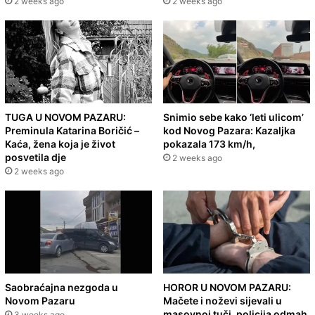
2 weeks ago
2 weeks ago
TUGA U NOVOM PAZARU:
Snimio sebe kako ‘leti ulicom’
Preminula Katarina Boričić –
kod Novog Pazara: Kazaljka
Kaća, žena koja je život
pokazala 173 km/h,
posvetila dje
2 weeks ago
2 weeks ago
Saobraćajna nezgoda u
HOROR U NOVOM PAZARU:
Novom Pazaru
Mačete i noževi sijevali u
masovnoj tuči, policija odmah
3 weeks ago