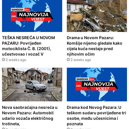
TEŠKA NESREĆA U NOVOM
Drama u Novom Pazaru:
PAZARU: Povrijeđen
Komšije nijemo gledale kako
motociklista Č. B. (2001),
cijela kuća nestaje pred
učestvovao i vozač V
njihovim očim
2 weeks ago
2 weeks ago
Nova saobraćajna nesreća u
Drama kod Novog Pazara: U
Novom Pazaru: Automobil
teškom sudaru povrijeđene tri
udario vozača električnog
osobe, među učesnicima i
trotineta,
poznata