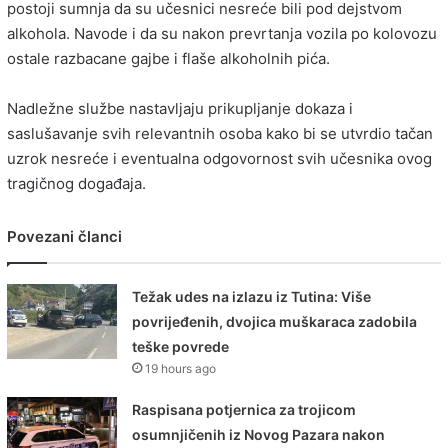
postoji sumnja da su učesnici nesreće bili pod dejstvom
alkohola. Navode i da su nakon prevrtanja vozila po kolovozu
ostale razbacane gajbe i flaše alkoholnih pića.
Nadležne službe nastavljaju prikupljanje dokaza i
saslušavanje svih relevantnih osoba kako bi se utvrdio tačan
uzrok nesreće i eventualna odgovornost svih učesnika ovog
tragičnog događaja.
Povezani članci
Težak udes na izlazu iz Tutina: Više
povrijeđenih, dvojica muškaraca zadobila
teške povrede
19 hours ago
Raspisana potjernica za trojicom
osumnjičenih iz Novog Pazara nakon