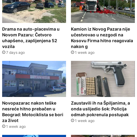
Drama na auto-placevima u
Kamion iz Novog Pazara nije
Novom Pazaru: Četvoro
učestvovao u nezgodi na
uhapšeno, zaplijenjena 52
Kosovu Firma hitno reagovala
vozila
nakon g
7 days ago
1 week ago
Novopazarac nakon teške
Zaustavili ih na Špiljanima, a
nesreće hitno prebačen u
onda uslijedio šok: Policija
Beograd: Motociklista se bori
odmah pokrenula postupak
za život
1 week ago
1 week ago