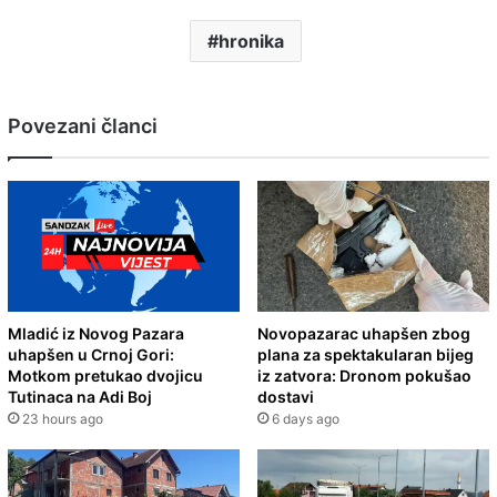
hronika
Povezani članci
Mladić iz Novog Pazara
Novopazarac uhapšen zbog
uhapšen u Crnoj Gori:
plana za spektakularan bijeg
Motkom pretukao dvojicu
iz zatvora: Dronom pokušao
Tutinaca na Adi Boj
dostavi
23 hours ago
6 days ago