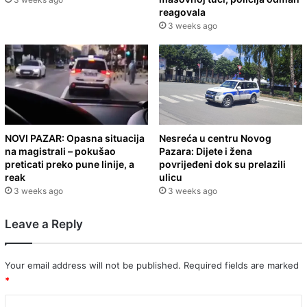
reagovala
3 weeks ago
NOVI PAZAR: Opasna situacija
Nesreća u centru Novog
na magistrali – pokušao
Pazara: Dijete i žena
preticati preko pune linije, a
povrijeđeni dok su prelazili
reak
ulicu
3 weeks ago
3 weeks ago
Leave a Reply
Your email address will not be published.
Required fields are marked
*
C