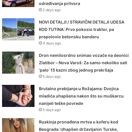
određivanja pritvora
2 days ago
NOVI DETALJI / STRAVIČNI DETALJI UDESA
KOD TUTINA: Prvo pokosio traktor, pa
prepolovio betonsku banderu
4 days ago
Dron nemilosrdno snimao vozače na deonici
Zlatibor – Nova Varoš: Za samo nekoliko sati
‘palo’ 15 kazni zbog jednog prekršaja
5 days ago
Brutalno prebijanje u Rožajama: Dvojica
mladića uhapšena nakon što su muškarcu
nanijeli teške povrede
5 days ago
Ruskinja pronađena mrtva u koferu kod
Beograda: Uhapšen državljanin Turske,