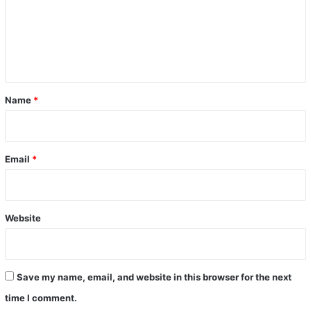
m
e
n
t
*
Name
*
Email
*
Website
Save my name, email, and website in this browser for the next
time I comment.