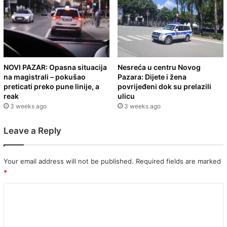
NOVI PAZAR: Opasna situacija
Nesreća u centru Novog
na magistrali – pokušao
Pazara: Dijete i žena
preticati preko pune linije, a
povrijeđeni dok su prelazili
reak
ulicu
3 weeks ago
3 weeks ago
Leave a Reply
Your email address will not be published.
Required fields are marked
*
C
o
m