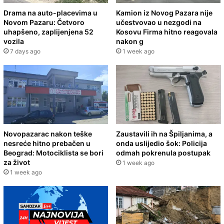
Drama na auto-placevima u
Kamion iz Novog Pazara nije
Novom Pazaru: Četvoro
učestvovao u nezgodi na
uhapšeno, zaplijenjena 52
Kosovu Firma hitno reagovala
vozila
nakon g
7 days ago
1 week ago
Novopazarac nakon teške
Zaustavili ih na Špiljanima, a
nesreće hitno prebačen u
onda uslijedio šok: Policija
Beograd: Motociklista se bori
odmah pokrenula postupak
za život
1 week ago
1 week ago