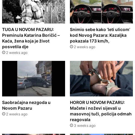
TUGA U NOVOM PAZARU:
Snimio sebe kako ‘leti ulicom’
Preminula Katarina Boričić –
kod Novog Pazara: Kazaljka
Kaća, žena koja je život
pokazala 173 km/h,
posvetila dje
2 weeks ago
2 weeks ago
Saobraćajna nezgoda u
HOROR U NOVOM PAZARU:
Novom Pazaru
Mačete i noževi sijevali u
masovnoj tuči, policija odmah
2 weeks ago
reagovala
3 weeks ago