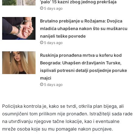
‘palo’ 15 kazni zbog jednog prekršaja
5 days ago
Brutalno prebijanje u Rožajama: Dvojica
mladića uhapšena nakon što su muškarcu
nanijeli teške povrede
5 days ago
Ruskinja pronađena mrtva u koferu kod
Beograda: Uhapšen državljanin Turske,
isplivali potresni detalji posljednje poruke
majci
5 days ago
Policijska kontrola je, kako se tvrdi, otkrila plan bijega, ali
osumnjičeni tom prilikom nije pronađen. Istražitelji sada rade
na utvrđivanju njegove tačne lokacije, kao i eventualne
mreže osoba koje su mu pomagale nakon pucnjave.