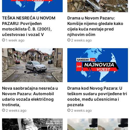
TEŠKA NESREĆA U NOVOM
Drama u Novom Pazaru:
PAZARU: Povrijeđen
Komšije nijemo gledale kako
motociklista Č. B. (2001),
cijela kuća nestaje pred
učestvovao i vozač V
njihovim očim
1 week ago
2 weeks ago
Nova saobraćajna nesreća u
Drama kod Novog Pazara: U
Novom Pazaru: Automobil
teškom sudaru povrijeđene tri
udario vozača električnog
osobe, među učesnicima i
trotineta,
poznata
2 weeks ago
2 weeks ago