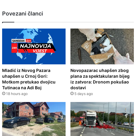
Povezani članci
Mladić iz Novog Pazara
Novopazarac uhapšen zbog
uhapšen u Crnoj Gori:
plana za spektakularan bijeg
Motkom pretukao dvojicu
iz zatvora: Dronom pokušao
Tutinaca na Adi Boj
dostavi
18 hours ago
5 days ago