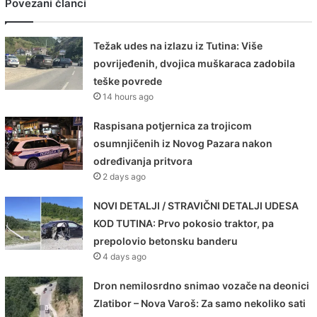
Povezani članci
Težak udes na izlazu iz Tutina: Više
povrijeđenih, dvojica muškaraca zadobila
teške povrede
14 hours ago
Raspisana potjernica za trojicom
osumnjičenih iz Novog Pazara nakon
određivanja pritvora
2 days ago
NOVI DETALJI / STRAVIČNI DETALJI UDESA
KOD TUTINA: Prvo pokosio traktor, pa
prepolovio betonsku banderu
4 days ago
Dron nemilosrdno snimao vozače na deonici
Zlatibor – Nova Varoš: Za samo nekoliko sati