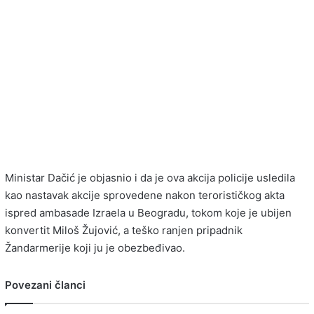
Ministar Dačić je objasnio i da je ova akcija policije usledila
kao nastavak akcije sprovedene nakon terorističkog akta
ispred ambasade Izraela u Beogradu, tokom koje je ubijen
konvertit Miloš Žujović, a teško ranjen pripadnik
Žandarmerije koji ju je obezbeđivao.
Povezani članci