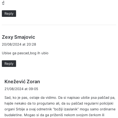
☝️
s
:
Reply
s
Zexy Smajovic
a
20/08/2024 at 20:28
y
Ubise ga pascad,bog ih ubio
s
:
Reply
s
Knežević Zoran
a
21/08/2024 at 09:05
y
Sad, ko je pas, ostaje da vidimo. Da si napisao ubiše psa paščad pa,
s
hajde nekako da to progutamo ali, da su paščad regularni policijski
:
organi Srbije a ovaj odmetnik “božiji izaslanik” mogu samo ordinarne
budaletine. Mogao si da ga priženiš nekom svojom ćerkom ili