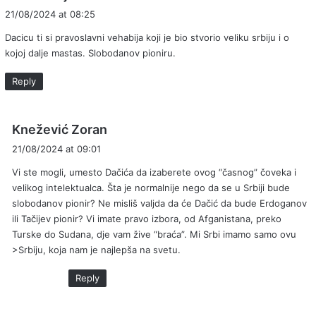
a
21/08/2024 at 08:25
y
Dacicu ti si pravoslavni vehabija koji je bio stvorio veliku srbiju i o
s
kojoj dalje mastas. Slobodanov pioniru.
:
Reply
s
Knežević Zoran
a
21/08/2024 at 09:01
y
Vi ste mogli, umesto Dačića da izaberete ovog “časnog” čoveka i
s
velikog intelektualca. Šta je normalnije nego da se u Srbiji bude
:
slobodanov pionir? Ne misliš valjda da će Dačić da bude Erdoganov
ili Tačijev pionir? Vi imate pravo izbora, od Afganistana, preko
Turske do Sudana, dje vam žive “braća”. Mi Srbi imamo samo ovu
>Srbiju, koja nam je najlepša na svetu.
Reply