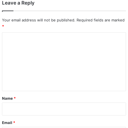
Leave a Reply
Your email address will not be published.
Required fields are marked
*
C
o
m
m
e
n
t
*
Name
*
Email
*