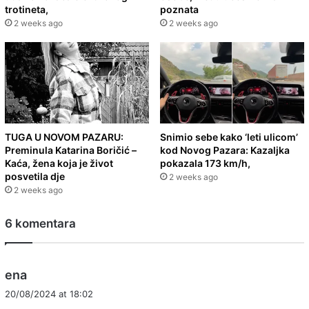
trotineta,
poznata
2 weeks ago
2 weeks ago
TUGA U NOVOM PAZARU:
Snimio sebe kako ‘leti ulicom’
Preminula Katarina Boričić –
kod Novog Pazara: Kazaljka
Kaća, žena koja je život
pokazala 173 km/h,
posvetila dje
2 weeks ago
2 weeks ago
6 komentara
s
ena
a
20/08/2024 at 18:02
y