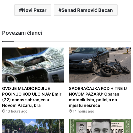
Novi Pazar
Senad Ramović Becan
Povezani članci
OVO JE MLADIĆ KOJI JE
SAOBRAĆAJKA KOD HITNE U
POGINUO KOD ULCINJA: Emir
NOVOM PAZARU: Obaran
(22) danas sahranjen u
motociklista, policija na
Novom Pazaru, bra
mjestu nesreće
13 hours ago
14 hours ago