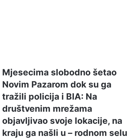
Mjesecima slobodno šetao
Novim Pazarom dok su ga
tražili policija i BIA: Na
društvenim mrežama
objavljivao svoje lokacije, na
kraju ga našli u – rodnom selu