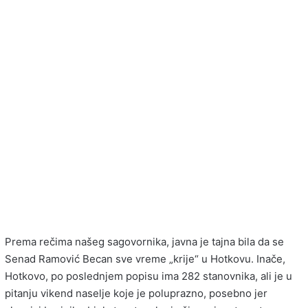
Prema rečima našeg sagovornika, javna je tajna bila da se
Senad Ramović Becan sve vreme „krije“ u Hotkovu. Inače,
Hotkovo, po poslednjem popisu ima 282 stanovnika, ali je u
pitanju vikend naselje koje je poluprazno, posebno jer