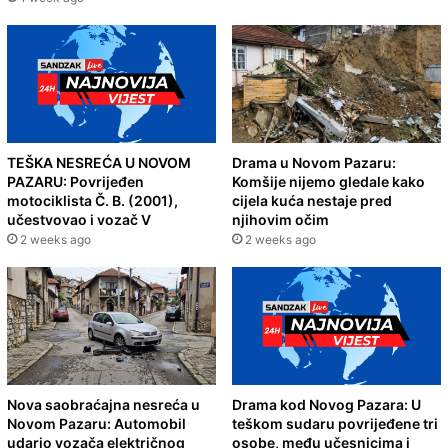
TEŠKA NESREĆA U NOVOM
Drama u Novom Pazaru:
PAZARU: Povrijeđen
Komšije nijemo gledale kako
motociklista Č. B. (2001),
cijela kuća nestaje pred
učestvovao i vozač V
njihovim očim
2 weeks ago
2 weeks ago
Nova saobraćajna nesreća u
Drama kod Novog Pazara: U
Novom Pazaru: Automobil
teškom sudaru povrijeđene tri
udario vozača električnog
osobe, među učesnicima i