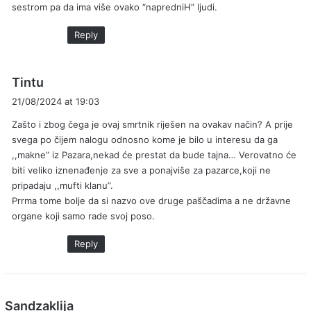
sestrom pa da ima više ovako “napredniH” ljudi.
Reply
s
Tintu
a
21/08/2024 at 19:03
y
Zašto i zbog čega je ovaj smrtnik riješen na ovakav način? A prije
s
svega po čijem nalogu odnosno kome je bilo u interesu da ga
:
,,makne” iz Pazara,nekad će prestat da bude tajna… Verovatno će
biti veliko iznenađenje za sve a ponajviŝe za pazarce,koji ne
pripadaju ,,mufti klanu”.
Prrma tome bolje da si nazvo ove druge paščadima a ne državne
organe koji samo rade svoj poso.
Reply
s
Sandzaklija