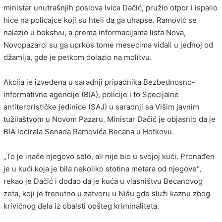
ministar unutrašnjih poslova Ivica Dačić, pružio otpor i ispalio
hice na policajce koji su hteli da ga uhapse. Ramović se
nalazio u bekstvu, a prema informacijama lista Nova,
Novopazarci su ga uprkos tome mesecima viđali u jednoj od
džamija, gde je petkom dolazio na molitvu.
Akcija je izvedena u saradnji pripadnika Bezbednosno-
informativne agencije (BIA), policije i to Specijalne
antiterorističke jedinice (SAJ) u saradnji sa Višim javnim
tužilaštvom u Novom Pazaru. Ministar Dačić je objasnio da je
BIA locirala Senada Ramovića Becana u Hotkovu.
„To je inače njegovo selo, ali nije bio u svojoj kući. Pronađen
je u kući koja je bila nekoliko stotina metara od njegove“,
rekao je Dačić i dodao da je kuća u vlasništvu Becanovog
zeta, koji je trenutno u zatvoru u Nišu gde služi kaznu zbog
krivičnog dela iz obalsti opšteg kriminaliteta.