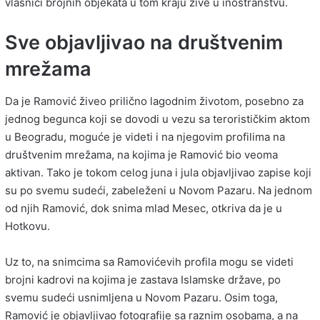
vlasnici brojnih objekata u tom kraju žive u inostranstvu.
Sve objavljivao na društvenim
mrežama
Da je Ramović živeo prilično lagodnim životom, posebno za
jednog begunca koji se dovodi u vezu sa terorističkim aktom
u Beogradu, moguće je videti i na njegovim profilima na
društvenim mrežama, na kojima je Ramović bio veoma
aktivan. Tako je tokom celog juna i jula objavljivao zapise koji
su po svemu sudeći, zabeleženi u Novom Pazaru. Na jednom
od njih Ramović, dok snima mlad Mesec, otkriva da je u
Hotkovu.
Uz to, na snimcima sa Ramovićevih profila mogu se videti
brojni kadrovi na kojima je zastava Islamske države, po
svemu sudeći usnimljena u Novom Pazaru. Osim toga,
Ramović je objavljivao fotografije sa raznim osobama, a na