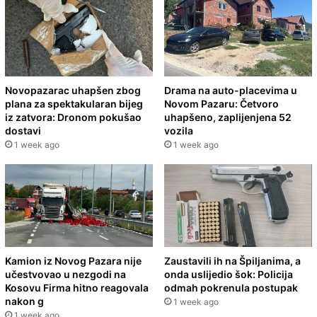
Novopazarac uhapšen zbog
Drama na auto-placevima u
plana za spektakularan bijeg
Novom Pazaru: Četvoro
iz zatvora: Dronom pokušao
uhapšeno, zaplijenjena 52
dostavi
vozila
1 week ago
1 week ago
Kamion iz Novog Pazara nije
Zaustavili ih na Špiljanima, a
učestvovao u nezgodi na
onda uslijedio šok: Policija
Kosovu Firma hitno reagovala
odmah pokrenula postupak
nakon g
1 week ago
1 week ago