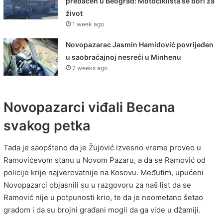
prebačen u Beograd: Motociklista se bori za
život
1 week ago
Novopazarac Jasmin Hamidović povrijeđen
u saobraćajnoj nesreći u Minhenu
2 weeks ago
Novopazarci viđali Becana
svakog petka
Tada je saopšteno da je Žujović izvesno vreme proveo u
Ramovićevom stanu u Novom Pazaru, a da se Ramović od
policije krije najverovatnije na Kosovu. Međutim, upućeni
Novopazarci objasnili su u razgovoru za naš list da se
Ramović nije u potpunosti krio, te da je neometano šetao
gradom i da su brojni građani mogli da ga vide u džamiji.