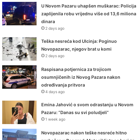
U Novom Pazaru uhapšen muškarac: Policija
zaplijenila robu vrijednu više od 13,6 miliona
dinara
2 days ago
Teška nesreća kod Ulcinja: Poginuo
Novopazarac, njegov brat u komi
2 days ago
Raspisana potjernica za trojicom
osumnjičenih iz Novog Pazara nakon
određivanja pritvora
4 days ago
Emina Jahović o svom odrastanju u Novom
Pazaru: ”Danas su svi poludjeli”
1 week ago
Novopazarac nakon teške nesreće hitno