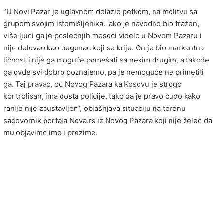
“U Novi Pazar je uglavnom dolazio petkom, na molitvu sa
grupom svojim istomišljenika. Iako je navodno bio tražen,
više ljudi ga je poslednjih meseci videlo u Novom Pazaru i
nije delovao kao begunac koji se krije. On je bio markantna
ličnost i nije ga moguće pomešati sa nekim drugim, a takođe
ga ovde svi dobro poznajemo, pa je nemoguće ne primetiti
ga. Taj pravac, od Novog Pazara ka Kosovu je strogo
kontrolisan, ima dosta policije, tako da je pravo čudo kako
ranije nije zaustavljen“, objašnjava situaciju na terenu
sagovornik portala Nova.rs iz Novog Pazara koji nije želeo da
mu objavimo ime i prezime.