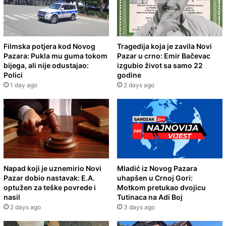
Filmska potjera kod Novog
Tragedija koja je zavila Novi
Pazara: Pukla mu guma tokom
Pazar u crno: Emir Bačevac
bijega, ali nije odustajao:
izgubio život sa samo 22
Polici
godine
1 day ago
2 days ago
Napad koji je uznemirio Novi
Mladić iz Novog Pazara
Pazar dobio nastavak: E.A.
uhapšen u Crnoj Gori:
optužen za teške povrede i
Motkom pretukao dvojicu
nasil
Tutinaca na Adi Boj
2 days ago
3 days ago