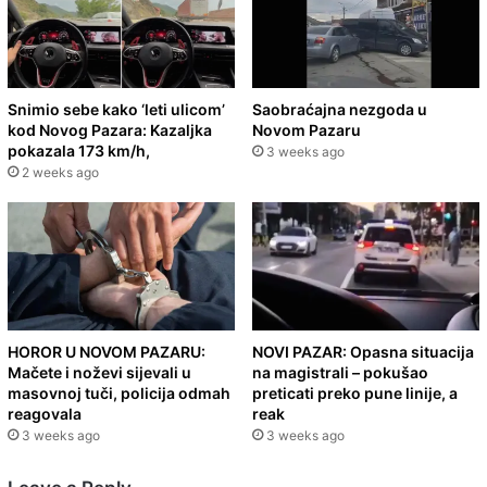
Snimio sebe kako ‘leti ulicom’
Saobraćajna nezgoda u
kod Novog Pazara: Kazaljka
Novom Pazaru
pokazala 173 km/h,
3 weeks ago
2 weeks ago
HOROR U NOVOM PAZARU:
NOVI PAZAR: Opasna situacija
Mačete i noževi sijevali u
na magistrali – pokušao
masovnoj tuči, policija odmah
preticati preko pune linije, a
reagovala
reak
3 weeks ago
3 weeks ago