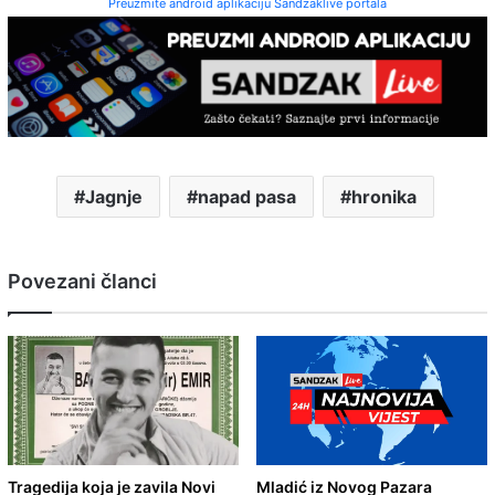
Preuzmite android aplikaciju Sandzaklive portala
Jagnje
napad pasa
hronika
Povezani članci
Tragedija koja je zavila Novi
Mladić iz Novog Pazara