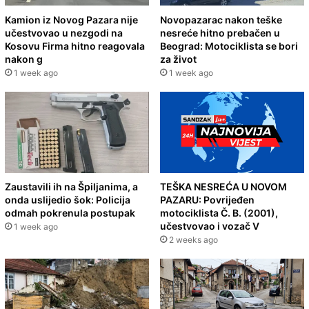
Kamion iz Novog Pazara nije
Novopazarac nakon teške
učestvovao u nezgodi na
nesreće hitno prebačen u
Kosovu Firma hitno reagovala
Beograd: Motociklista se bori
nakon g
za život
1 week ago
1 week ago
Zaustavili ih na Špiljanima, a
TEŠKA NESREĆA U NOVOM
onda uslijedio šok: Policija
PAZARU: Povrijeđen
odmah pokrenula postupak
motociklista Č. B. (2001),
učestvovao i vozač V
1 week ago
2 weeks ago