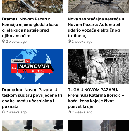
Drama u Novom Pazaru:
Nova saobraćajna nesreća u
Komšije nijemo gledale kako
Novom Pazaru: Automobil
cijela kuća nestaje pred
udario vozača električnog
njihovim očim
trotineta,
2 weeks ago
2 weeks ago
Drama kod Novog Pazara: U
TUGA U NOVOM PAZARU:
teškom sudaru povrijeđene tri
Preminula Katarina Boričić –
osobe, među učesnicima i
Kaća, žena koja je život
poznata
posvetila dje
2 weeks ago
2 weeks ago