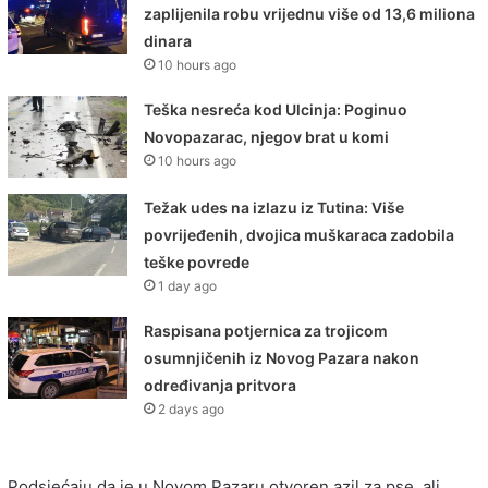
zaplijenila robu vrijednu više od 13,6 miliona
dinara
10 hours ago
Teška nesreća kod Ulcinja: Poginuo
Novopazarac, njegov brat u komi
10 hours ago
Težak udes na izlazu iz Tutina: Više
povrijeđenih, dvojica muškaraca zadobila
teške povrede
1 day ago
Raspisana potjernica za trojicom
osumnjičenih iz Novog Pazara nakon
određivanja pritvora
2 days ago
Podsjećaju da je u Novom Pazaru otvoren azil za pse, ali