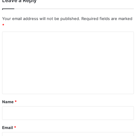
Leave a Reply
Your email address will not be published.
Required fields are marked
*
C
o
m
m
e
n
t
*
Name
*
Email
*