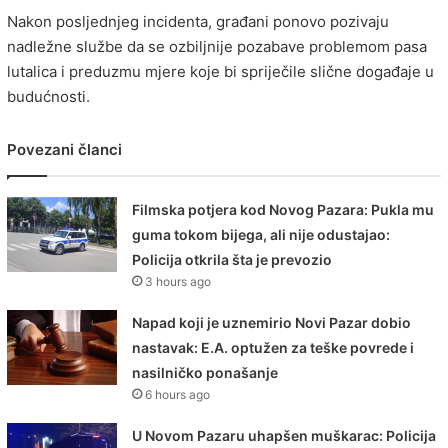
Nakon posljednjeg incidenta, građani ponovo pozivaju
nadležne službe da se ozbiljnije pozabave problemom pasa
lutalica i preduzmu mjere koje bi spriječile slične događaje u
budućnosti.
Povezani članci
Filmska potjera kod Novog Pazara: Pukla mu
guma tokom bijega, ali nije odustajao:
Policija otkrila šta je prevozio
3 hours ago
Napad koji je uznemirio Novi Pazar dobio
nastavak: E.A. optužen za teške povrede i
nasilničko ponašanje
6 hours ago
U Novom Pazaru uhapšen muškarac: Policija