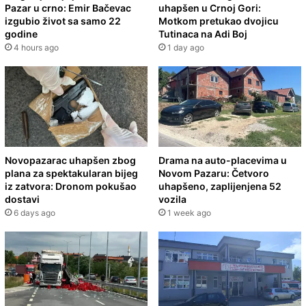
Pazar u crno: Emir Bačevac
uhapšen u Crnoj Gori:
izgubio život sa samo 22
Motkom pretukao dvojicu
godine
Tutinaca na Adi Boj
4 hours ago
1 day ago
Novopazarac uhapšen zbog
Drama na auto-placevima u
plana za spektakularan bijeg
Novom Pazaru: Četvoro
iz zatvora: Dronom pokušao
uhapšeno, zaplijenjena 52
dostavi
vozila
6 days ago
1 week ago