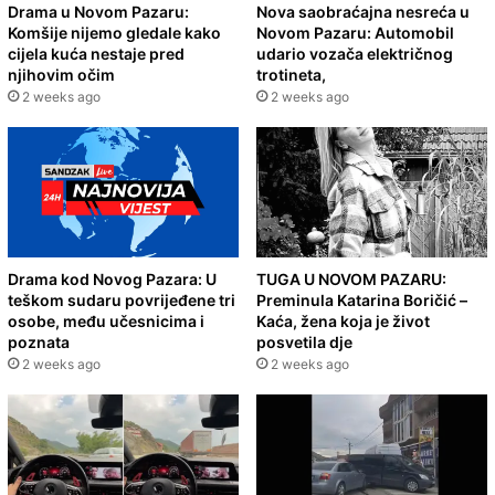
Drama u Novom Pazaru:
Nova saobraćajna nesreća u
Komšije nijemo gledale kako
Novom Pazaru: Automobil
cijela kuća nestaje pred
udario vozača električnog
njihovim očim
trotineta,
2 weeks ago
2 weeks ago
Drama kod Novog Pazara: U
TUGA U NOVOM PAZARU:
teškom sudaru povrijeđene tri
Preminula Katarina Boričić –
osobe, među učesnicima i
Kaća, žena koja je život
poznata
posvetila dje
2 weeks ago
2 weeks ago