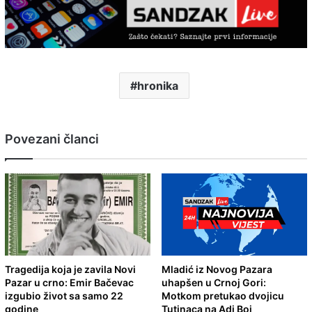
hronika
Povezani članci
Tragedija koja je zavila Novi
Mladić iz Novog Pazara
Pazar u crno: Emir Bačevac
uhapšen u Crnoj Gori:
izgubio život sa samo 22
Motkom pretukao dvojicu
godine
Tutinaca na Adi Boj