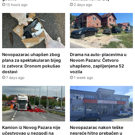
15 hours ago
2 days ago
Novopazarac uhapšen zbog
Drama na auto-placevima u
plana za spektakularan bijeg
Novom Pazaru: Četvoro
iz zatvora: Dronom pokušao
uhapšeno, zaplijenjena 52
dostavi
vozila
7 days ago
1 week ago
Kamion iz Novog Pazara nije
Novopazarac nakon teške
učestvovao u nezgodi na
nesreće hitno prebačen u