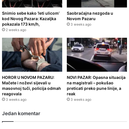
Snimio sebe kako ‘leti ulicom’
Saobraćajna nezgoda u
kod Novog Pazara: Kazaljka
Novom Pazaru
pokazala 173 km/h,
3 weeks ago
2 weeks ago
HOROR U NOVOM PAZARU:
NOVI PAZAR: Opasna situacija
Mačete i noževi sijevali u
na magistrali – pokušao
masovnoj tuči, policija odmah
preticati preko pune linije, a
reagovala
reak
3 weeks ago
3 weeks ago
Jedan komentar