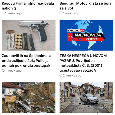
Kosovu Firma hitno reagovala
Beograd: Motociklista se bori
nakon g
za život
1 week ago
1 week ago
Zaustavili ih na Špiljanima, a
TEŠKA NESREĆA U NOVOM
onda uslijedio šok: Policija
PAZARU: Povrijeđen
odmah pokrenula postupak
motociklista Č. B. (2001),
učestvovao i vozač V
1 week ago
2 weeks ago