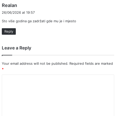
s
Realan
a
26/06/2026 at 19:57
y
Sto više godina ga zadržati gde mu je i mjesto
s
:
Reply
Leave a Reply
Your email address will not be published.
Required fields are marked
*
C
o
m
m
e