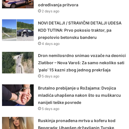
određivanja pritvora
2 days ago
NOVI DETALJI / STRAVIČNI DETALJI UDESA
KOD TUTINA: Prvo pokosio traktor, pa
prepolovio betonsku banderu
4 days ago
Dron nemilosrdno snimao vozače na deonici
Zlatibor – Nova Varoš: Za samo nekoliko sati
‘palo’ 15 kazni zbog jednog prekršaja
5 days ago
Brutalno prebijanje u Rožajama: Dvojica
mladića uhapšena nakon što su muškarcu
nanijeli teške povrede
5 days ago
Ruskinja pronađena mrtva u koferu kod
Beograda: Uhapšen državljanin Turske,