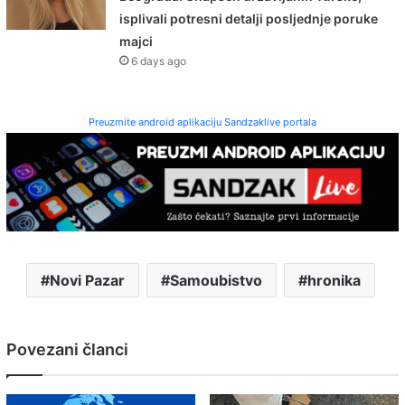
isplivali potresni detalji posljednje poruke
majci
6 days ago
Preuzmite android aplikaciju Sandzaklive portala
Novi Pazar
Samoubistvo
hronika
Povezani članci