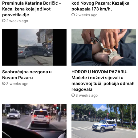
Preminula Katarina Boričić –
kod Novog Pazara: Kazaljka
Kaća, žena koja je život
pokazala 173 km/h,
posvetila dje
2 weeks ago
2 weeks ago
Saobraćajna nezgoda u
HOROR U NOVOM PAZARU:
Novom Pazaru
Mačete i noževi sijevali u
masovnoj tuči, policija odmah
3 weeks ago
reagovala
3 weeks ago