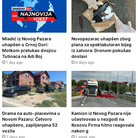
Mladić iz Novog Pazara
Novopazarac uhapšen zbog
uhapšen u Crnoj Gori:
plana za spektakularan bijeg
Motkom pretukao dvojicu
iz zatvora: Dronom pokušao
Tutinaca na Adi Boj
dostavi
1 day ago
6 days ago
Drama na auto-placevima u
Kamion iz Novog Pazara nije
Novom Pazaru: Četvoro
učestvovao u nezgodi na
uhapšeno, zaplijenjena 52
Kosovu Firma hitno reagovala
vozila
nakon g
7 days ago
1 week ago