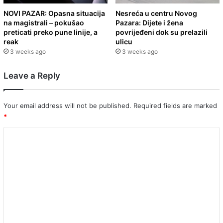
NOVI PAZAR: Opasna situacija
Nesreća u centru Novog
na magistrali – pokušao
Pazara: Dijete i žena
preticati preko pune linije, a
povrijeđeni dok su prelazili
reak
ulicu
3 weeks ago
3 weeks ago
Leave a Reply
Your email address will not be published.
Required fields are marked
*
C
o
m
m
e
n