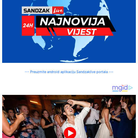
--- Preuzmite android aplikaciju Sandzaklive portala ---