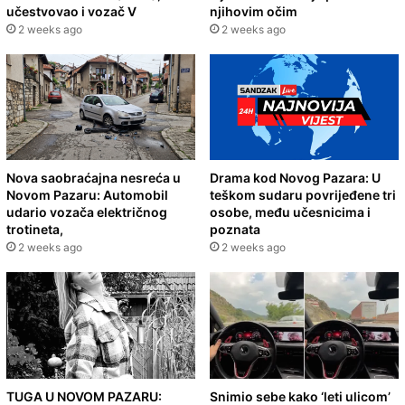
učestvovao i vozač V
njihovim očim
2 weeks ago
2 weeks ago
Nova saobraćajna nesreća u
Drama kod Novog Pazara: U
Novom Pazaru: Automobil
teškom sudaru povrijeđene tri
udario vozača električnog
osobe, među učesnicima i
trotineta,
poznata
2 weeks ago
2 weeks ago
TUGA U NOVOM PAZARU:
Snimio sebe kako ‘leti ulicom’