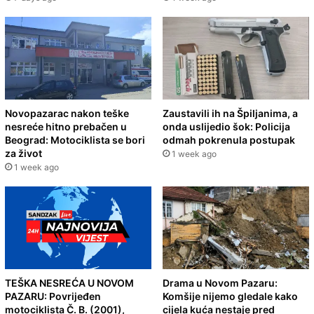
Novopazarac nakon teške
Zaustavili ih na Špiljanima, a
nesreće hitno prebačen u
onda uslijedio šok: Policija
Beograd: Motociklista se bori
odmah pokrenula postupak
za život
1 week ago
1 week ago
TEŠKA NESREĆA U NOVOM
Drama u Novom Pazaru:
PAZARU: Povrijeđen
Komšije nijemo gledale kako
motociklista Č. B. (2001),
cijela kuća nestaje pred