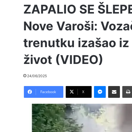
ZAPALIO SE ŠLEP
Nove Varoši: Voza
trenutku izašao iz
život (VIDEO)
24/06/2025
Messenger
Pošalji preko E-Maila
Facebook
X