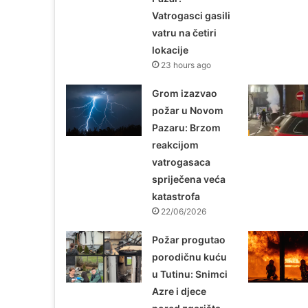
Vatrogasci gasili
vatru na četiri
lokacije
23 hours ago
Grom izazvao
požar u Novom
Pazaru: Brzom
reakcijom
vatrogasaca
spriječena veća
katastrofa
22/06/2026
Požar progutao
porodičnu kuću
u Tutinu: Snimci
Azre i djece