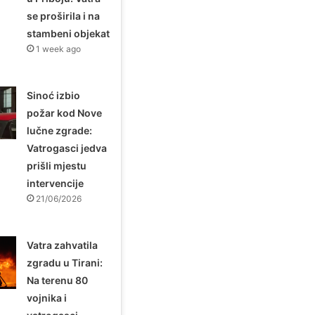
se proširila i na
stambeni objekat
1 week ago
Sinoć izbio
požar kod Nove
lučne zgrade:
Vatrogasci jedva
prišli mjestu
intervencije
21/06/2026
Vatra zahvatila
zgradu u Tirani:
Na terenu 80
vojnika i