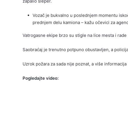
zapalio šleper.
Vozač je bukvalno u poslednjem momentu iskočio
prednjem delu kamiona – kažu očevici za agenc
Vatrogasne ekipe brzo su stigle na lice mesta i rade
Saobraćaj je trenutno potpuno obustavljen, a policij
Uzrok požara za sada nije poznat, a više informacija
Pogledajte video: