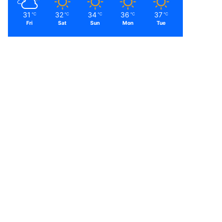
31
32
34
36
37
℃
℃
℃
℃
℃
Fri
Sat
Sun
Mon
Tue