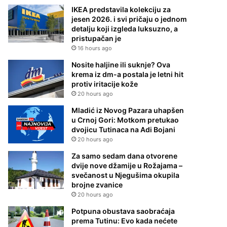
IKEA predstavila kolekciju za
jesen 2026. i svi pričaju o jednom
detalju koji izgleda luksuzno, a
pristupačan je
16 hours ago
Nosite haljine ili suknje? Ova
krema iz dm-a postala je letni hit
protiv iritacije kože
20 hours ago
Mladić iz Novog Pazara uhapšen
u Crnoj Gori: Motkom pretukao
dvojicu Tutinaca na Adi Bojani
20 hours ago
Za samo sedam dana otvorene
dvije nove džamije u Rožajama –
svečanost u Njegušima okupila
brojne zvanice
20 hours ago
Potpuna obustava saobraćaja
prema Tutinu: Evo kada nećete