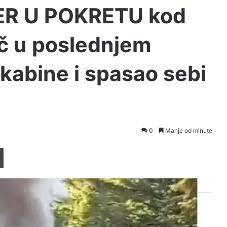
ER U POKRETU kod
č u poslednjem
 kabine i spasao sebi
0
Manje od minute
Printaj