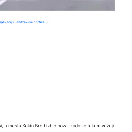
plikaciju Sandzaklive portala ---
, u mestu Kokin Brod izbio požar kada se tokom vožnje