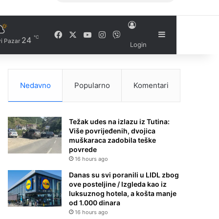
Facebook
X
YouTube
Instagram
Viber
Sidebar
℃
24
i Pazar
Login
Nedavno
Popularno
Komentari
Težak udes na izlazu iz Tutina:
Više povrijeđenih, dvojica
muškaraca zadobila teške
povrede
16 hours ago
Danas su svi poranili u LIDL zbog
ove posteljine / Izgleda kao iz
luksuznog hotela, a košta manje
od 1.000 dinara
16 hours ago