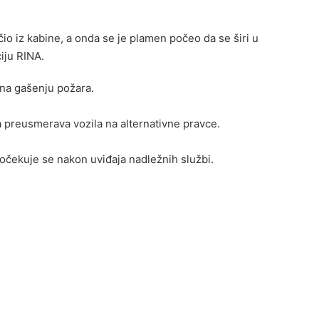
 iz kabine, a onda se je plamen počeo da se širi u
iju RINA.
 na gašenju požara.
a preusmerava vozila na alternativne pravce.
 očekuje se nakon uviđaja nadležnih službi.