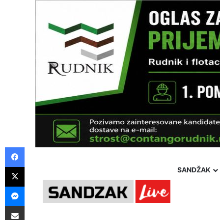
Facebook
X
SANDŽAK
Messenger
Pošalji preko E-Maila