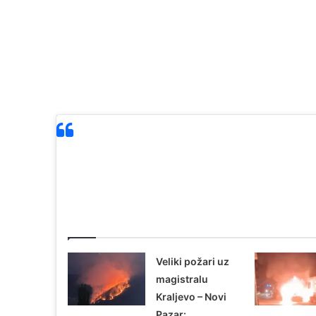
Povezani članci
Veliki požari uz
magistralu
Kraljevo – Novi
Pazar: