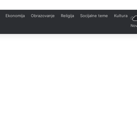
Ekonomija
Obrazovanje
Religija
Socijalne teme
Kultura
Nov