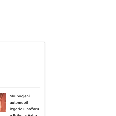
Skupocjeni
automobil
izgorio u požaru
u Priboju: Vatra