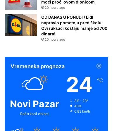
moći proći ovom dionicom
20 hours ago
OD DANAS U PONUDI / Lidl
napravio pometnju pred školu:
Ovi ruksaci koštaju manje od 700
dinara!
20 hours ago
Vremenska prognoza
24
℃
Novi Pazar
31º - 23º
48%
0.83 km/h
Raštrkani oblaci