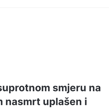
 suprotnom smjeru na
m nasmrt uplašen i