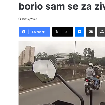
borio sam se za zi
10/02/2020
Messenger
Pošalji preko E-Maila
Facebook
X