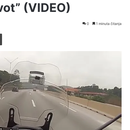
vot” (VIDEO)
0
1 minuta čitanja
Printaj