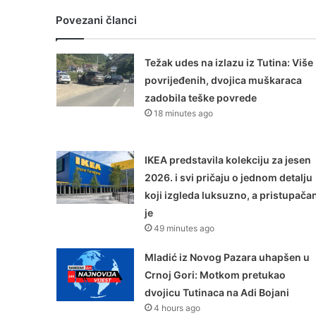
Povezani članci
Težak udes na izlazu iz Tutina: Više
povrijeđenih, dvojica muškaraca
zadobila teške povrede
18 minutes ago
IKEA predstavila kolekciju za jesen
2026. i svi pričaju o jednom detalju
koji izgleda luksuzno, a pristupača
je
49 minutes ago
Mladić iz Novog Pazara uhapšen u
Crnoj Gori: Motkom pretukao
dvojicu Tutinaca na Adi Bojani
4 hours ago