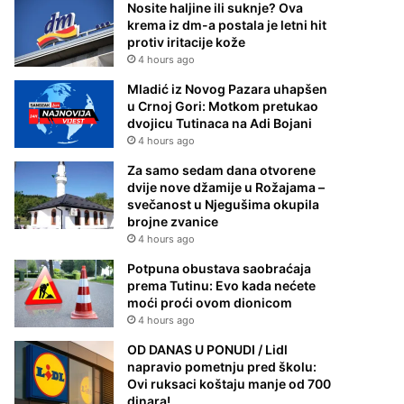
Nosite haljine ili suknje? Ova
krema iz dm-a postala je letni hit
protiv iritacije kože
4 hours ago
Mladić iz Novog Pazara uhapšen
u Crnoj Gori: Motkom pretukao
dvojicu Tutinaca na Adi Bojani
4 hours ago
Za samo sedam dana otvorene
dvije nove džamije u Rožajama –
svečanost u Njegušima okupila
brojne zvanice
4 hours ago
Potpuna obustava saobraćaja
prema Tutinu: Evo kada nećete
moći proći ovom dionicom
4 hours ago
OD DANAS U PONUDI / Lidl
napravio pometnju pred školu:
Ovi ruksaci koštaju manje od 700
dinara!