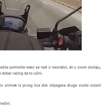
će pomislite kako se radi o neznalici, ali u ovom slučaju,
dobar razlog da to učini.
ov snimak iz prvog lica dok izbjegava druga vozila vozeći
reživi.