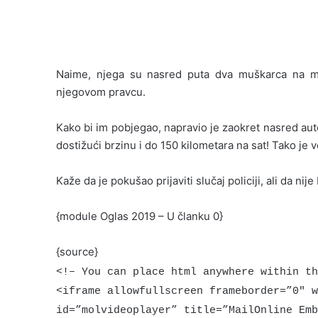
Naime, njega su nasred puta dva muškarca na moto
njegovom pravcu.
Kako bi im pobjegao, napravio je zaokret nasred aut
dostižući brzinu i do 150 kilometara na sat! Tako je 
Kaže da je pokušao prijaviti slučaj policiji, ali da ni
{module Oglas 2019 – U članku 0}
{source}
<!– You can place html anywhere within th
<iframe allowfullscreen frameborder=”0″ w
id=”molvideoplayer” title=”MailOnline Emb