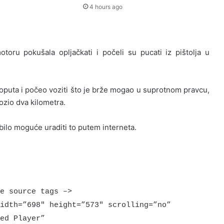
4 hours ago
ru pokušala opljačkati i počeli su pucati iz pištolja u
oputa i počeo voziti što je brže mogao u suprotnom pravcu,
vozio dva kilometra.
je bilo moguće uraditi to putem interneta.
e source tags –>
idth=”698″ height=”573″ scrolling=”no”
ed Player”