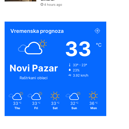
4 hours ago
Vremenska prognoza
33
℃
Novi Pazar
33º - 23º
23%
3.92 km/h
Raštrkani oblaci
33
33
33
32
36
℃
℃
℃
℃
℃
Thu
Fri
Sat
Sun
Mon