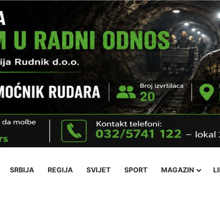
SRBIJA
REGIJA
SVIJET
SPORT
MAGAZIN
L
ika
Ekonomija
Obrazovanje
Religija
Socijalne teme
Kultura