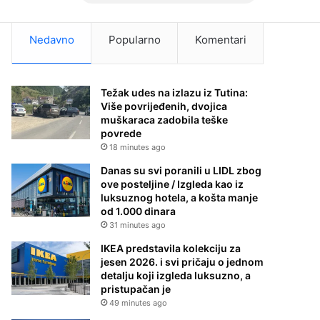
Nedavno
Popularno
Komentari
Težak udes na izlazu iz Tutina:
Više povrijeđenih, dvojica
muškaraca zadobila teške
povrede
18 minutes ago
Danas su svi poranili u LIDL zbog
ove posteljine / Izgleda kao iz
luksuznog hotela, a košta manje
od 1.000 dinara
31 minutes ago
IKEA predstavila kolekciju za
jesen 2026. i svi pričaju o jednom
detalju koji izgleda luksuzno, a
pristupačan je
49 minutes ago