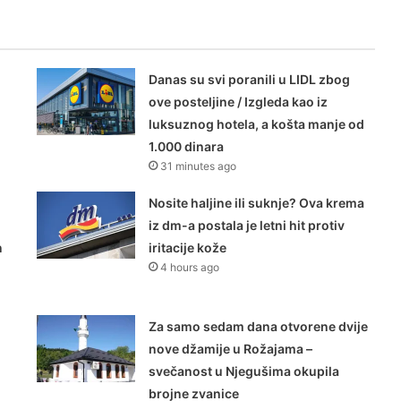
Danas su svi poranili u LIDL zbog
ove posteljine / Izgleda kao iz
luksuznog hotela, a košta manje od
1.000 dinara
31 minutes ago
Nosite haljine ili suknje? Ova krema
iz dm-a postala je letni hit protiv
n
iritacije kože
4 hours ago
Za samo sedam dana otvorene dvije
nove džamije u Rožajama –
svečanost u Njegušima okupila
brojne zvanice