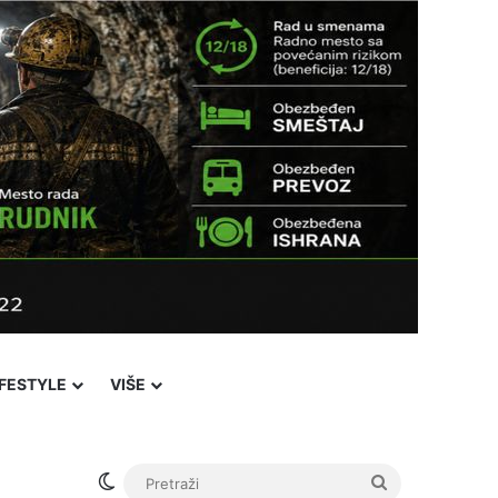
IFESTYLE
VIŠE
Facebook
X
YouTube
Instagram
Viber
Sidebar
℃
33
Novi Pazar
Login
Switch skin
Pretraži