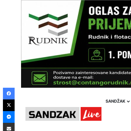
Facebook
X
SANDŽAK
Messenger
Thursday, 6 August 2026
Politika
Društvo
Hron
Pošalji preko E-Maila