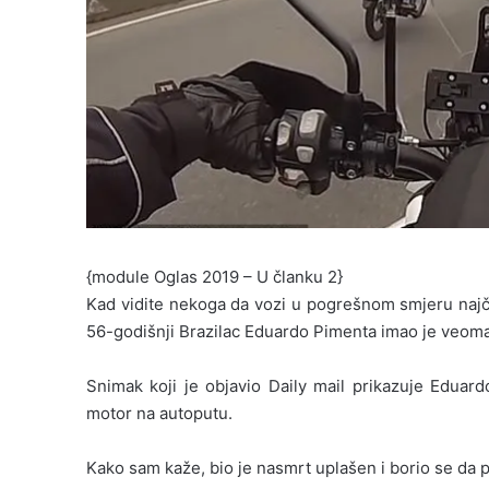
{module Oglas 2019 – U članku 2}
Kad vidite nekoga da vozi u pogrešnom smjeru najčeš
56-godišnji Brazilac Eduardo Pimenta imao je veoma 
Snimak koji je objavio Daily mail prikazuje Eduard
motor na autoputu.
Kako sam kaže, bio je nasmrt uplašen i borio se da p