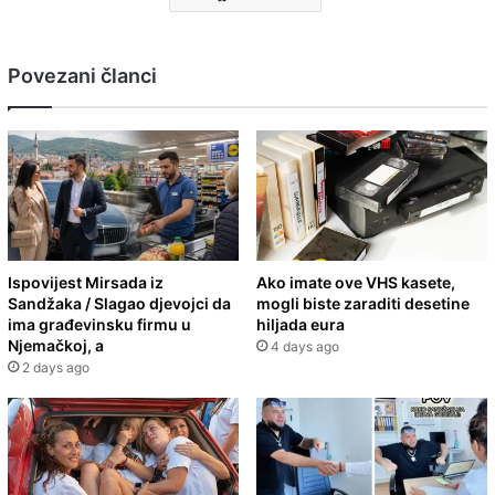
Povezani članci
Ispovijest Mirsada iz
Ako imate ove VHS kasete,
Sandžaka / Slagao djevojci da
mogli biste zaraditi desetine
ima građevinsku firmu u
hiljada eura
Njemačkoj, a
4 days ago
2 days ago