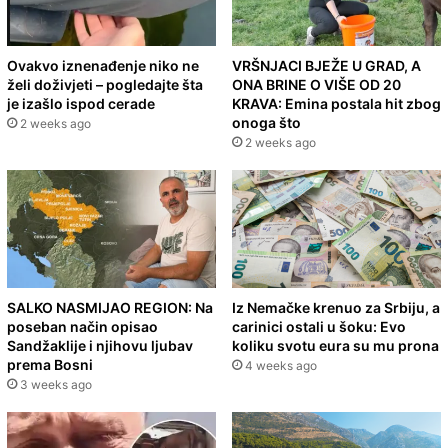
Ovakvo iznenađenje niko ne
VRŠNJACI BJEŽE U GRAD, A
želi doživjeti – pogledajte šta
ONA BRINE O VIŠE OD 20
je izašlo ispod cerade
KRAVA: Emina postala hit zbog
onoga što
2 weeks ago
2 weeks ago
SALKO NASMIJAO REGION: Na
Iz Nemačke krenuo za Srbiju, a
poseban način opisao
carinici ostali u šoku: Evo
Sandžaklije i njihovu ljubav
koliku svotu eura su mu prona
prema Bosni
4 weeks ago
3 weeks ago