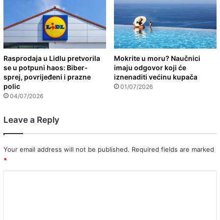
Rasprodaja u Lidlu pretvorila
Mokrite u moru? Naučnici
se u potpuni haos: Biber-
imaju odgovor koji će
sprej, povrijeđeni i prazne
iznenaditi većinu kupača
polic
01/07/2026
04/07/2026
Leave a Reply
Your email address will not be published.
Required fields are marked
*
C
o
m