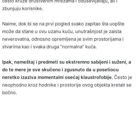
često kruže društvenim mrežama i oduševljavaju, ali i
zbunjuju korisnike.
Naime, dok bi se na prvi pogled svako zapitao šta uopšte
može da stane u ovu uzanu kuću, unutrašnjost je zaista
neverovatna, odnosno opremljena je svim prostorijama i
stvarima kao i svaka druga “normalna” kuća.
Ipak, nameštaj i predmeti su ekstremno sabijeni i suženi, a
do te mere je sve skučeno i zgusnuto da u posetiocu
neretko izaziva momentalni osećaj klaustrofobije.
Često je
neophodno kroz hodnike i prostorije ovog objekta kretati se
bočno.