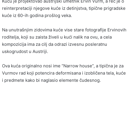
Kuću je projektovao austrijski umetnik Ervin Vurm, a reč je o
reinterpretaciji njegove kuće iz detinjstva, tipične prigradske
kuće iz 60-ih godina prošlog veka.
Na unutrašnjim zidovima kuće vise stare fotografije Ervinovih
roditelja, koji su zaista živeli u kući nalik na ovu, a cela
kompozicija ima za cilj da odrazi izvesnu posleratnu
uskogrudost u Austriji.
Ova kuća originalno nosi ime “Narrow house”, a tipična je za
Vurmov rad koji potencira deformisana i izobličena tela, kuće
i predmete kako bi naglasio elemente čudesnog.