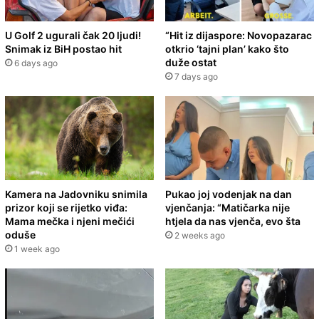
U Golf 2 ugurali čak 20 ljudi!
“Hit iz dijaspore: Novopazarac
Snimak iz BiH postao hit
otkrio ‘tajni plan’ kako što
duže ostat
6 days ago
7 days ago
Kamera na Jadovniku snimila
Pukao joj vodenjak na dan
prizor koji se rijetko viđa:
vjenčanja: “Matičarka nije
Mama mečka i njeni mečići
htjela da nas vjenča, evo šta
oduše
2 weeks ago
1 week ago