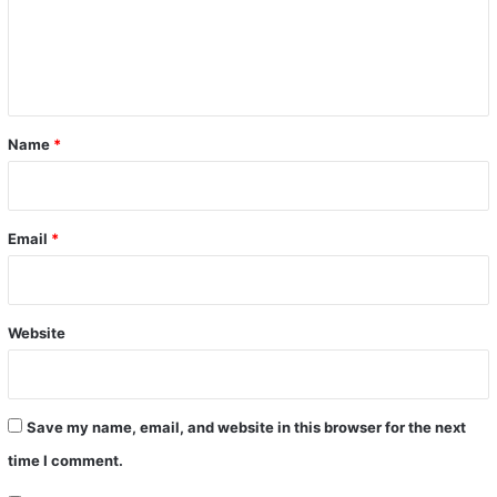
m
e
n
t
*
Name
*
Email
*
Website
Save my name, email, and website in this browser for the next
time I comment.