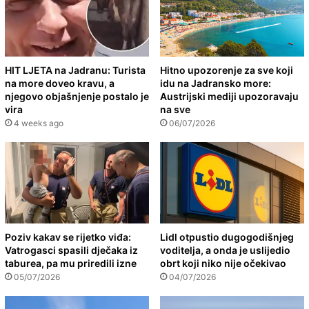
HIT LJETA na Jadranu: Turista
Hitno upozorenje za sve koji
na more doveo kravu, a
idu na Jadransko more:
njegovo objašnjenje postalo je
Austrijski mediji upozoravaju
vira
na sve
4 weeks ago
06/07/2026
Poziv kakav se rijetko viđa:
Lidl otpustio dugogodišnjeg
Vatrogasci spasili dječaka iz
voditelja, a onda je uslijedio
taburea, pa mu priredili izne
obrt koji niko nije očekivao
05/07/2026
04/07/2026