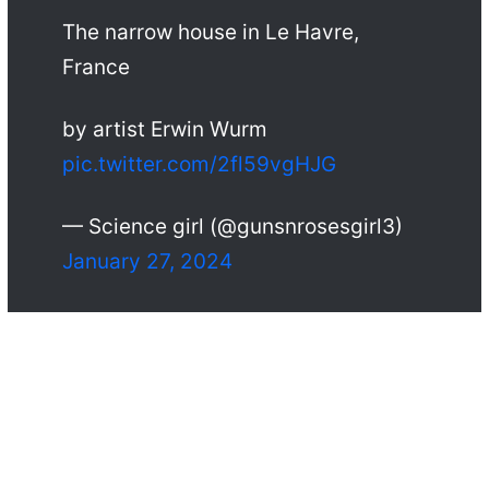
The narrow house in Le Havre,
France
by artist Erwin Wurm
pic.twitter.com/2fl59vgHJG
— Science girl (@gunsnrosesgirl3)
January 27, 2024