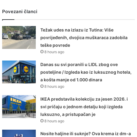
Povezani članci
Težak udes na izlazu iz Tutina: Više
povrijeđenih, dvojica muškaraca zadobila
teške povrede
8 hours ago
Danas su svi poranili u LIDL zbog ove
posteljine / Izgleda kao iz luksuznog hotela,
a košta manje od 1.000 dinara
8 hours ago
IKEA predstavila kolekciju za jesen 2026. i
svi pričaju o jednom detalju koji izgleda
luksuzno, a pristupačan je
8 hours ago
Nosite haljine ili suknje? Ova krema iz dm-a