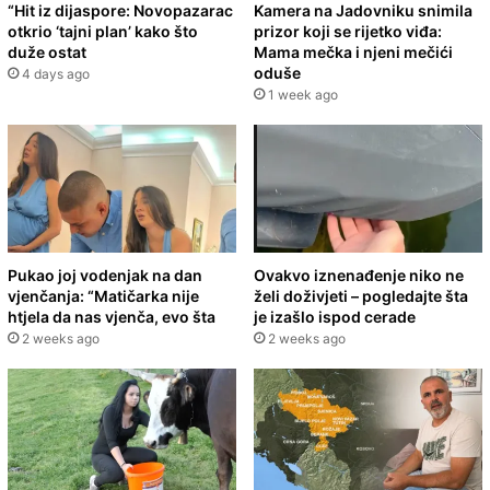
“Hit iz dijaspore: Novopazarac
Kamera na Jadovniku snimila
otkrio ‘tajni plan’ kako što
prizor koji se rijetko viđa:
duže ostat
Mama mečka i njeni mečići
oduše
4 days ago
1 week ago
Pukao joj vodenjak na dan
Ovakvo iznenađenje niko ne
vjenčanja: “Matičarka nije
želi doživjeti – pogledajte šta
htjela da nas vjenča, evo šta
je izašlo ispod cerade
2 weeks ago
2 weeks ago