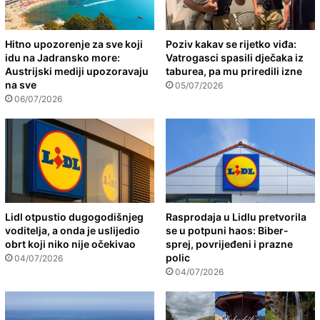
Hitno upozorenje za sve koji
Poziv kakav se rijetko viđa:
idu na Jadransko more:
Vatrogasci spasili dječaka iz
Austrijski mediji upozoravaju
taburea, pa mu priredili izne
na sve
05/07/2026
06/07/2026
Lidl otpustio dugogodišnjeg
Rasprodaja u Lidlu pretvorila
voditelja, a onda je uslijedio
se u potpuni haos: Biber-
obrt koji niko nije očekivao
sprej, povrijeđeni i prazne
polic
04/07/2026
04/07/2026