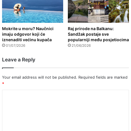
Mokrite u moru? Naučnici
Raj prirode na Balkanu:
imaju odgovor koji će
Sandžak postaje sve
iznenaditi većinu kupača
popularniji među posjetiocima
01/07/2026
21/06/2026
Leave a Reply
Your email address will not be published.
Required fields are marked
*
C
o
m
m
e