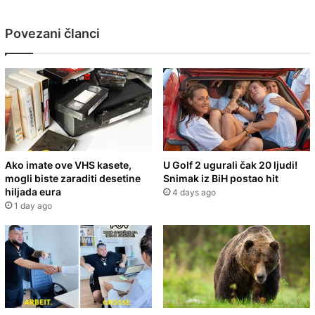
Povezani članci
Ako imate ove VHS kasete,
U Golf 2 ugurali čak 20 ljudi!
mogli biste zaraditi desetine
Snimak iz BiH postao hit
hiljada eura
4 days ago
1 day ago