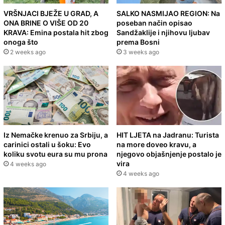
VRŠNJACI BJEŽE U GRAD, A
SALKO NASMIJAO REGION: Na
ONA BRINE O VIŠE OD 20
poseban način opisao
KRAVA: Emina postala hit zbog
Sandžaklije i njihovu ljubav
onoga što
prema Bosni
2 weeks ago
3 weeks ago
Iz Nemačke krenuo za Srbiju, a
HIT LJETA na Jadranu: Turista
carinici ostali u šoku: Evo
na more doveo kravu, a
koliku svotu eura su mu prona
njegovo objašnjenje postalo je
vira
4 weeks ago
4 weeks ago