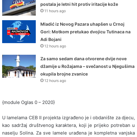
postala je letni hit protiv iritacije kože
11 hours ago
Mladić iz Novog Pazara uhapšen u Crnoj
Gori: Motkom pretukao dvojicu Tutinaca na
Adi Bojani
12 hours ago
Za samo sedam dana otvorene dvije nove
džamije u Rožajama – svečanost u Njegušima
okupila brojne zvanice
12 hours ago
{module Oglas 0 – 2020}
U lamelama CEB II projekta izgrađeno je i obdanište za djecu,
kao sadržaj društvenog karaktera, koji je prijeko potreban u
naselju Solina. Za sve lamele urađena je kompletna vanjska