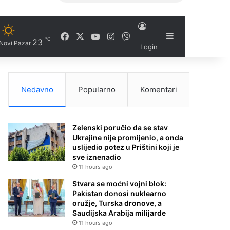
Facebook
X
YouTube
Instagram
Viber
Sidebar
℃
23
Novi Pazar
Login
Nedavno
Popularno
Komentari
Zelenski poručio da se stav
Ukrajine nije promijenio, a onda
uslijedio potez u Prištini koji je
sve iznenadio
11 hours ago
Stvara se moćni vojni blok:
Pakistan donosi nuklearno
oružje, Turska dronove, a
Saudijska Arabija milijarde
11 hours ago