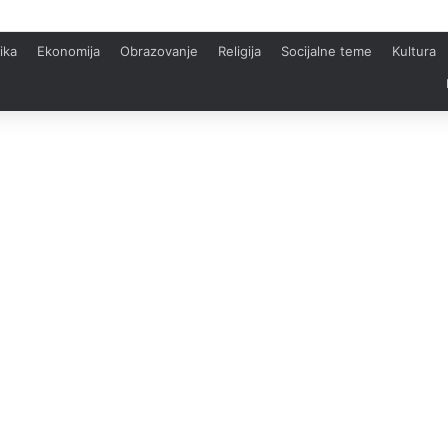
ika
Ekonomija
Obrazovanje
Religija
Socijalne teme
Kultura