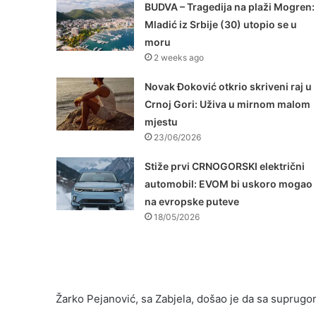
BUDVA – Tragedija na plaži Mogren:
Mladić iz Srbije (30) utopio se u
moru
2 weeks ago
Novak Đoković otkrio skriveni raj u
Crnoj Gori: Uživa u mirnom malom
mjestu
23/06/2026
Stiže prvi CRNOGORSKI električni
automobil: EVOM bi uskoro mogao
na evropske puteve
18/05/2026
Žarko Pejanović, sa Zabjela, došao je da sa suprug