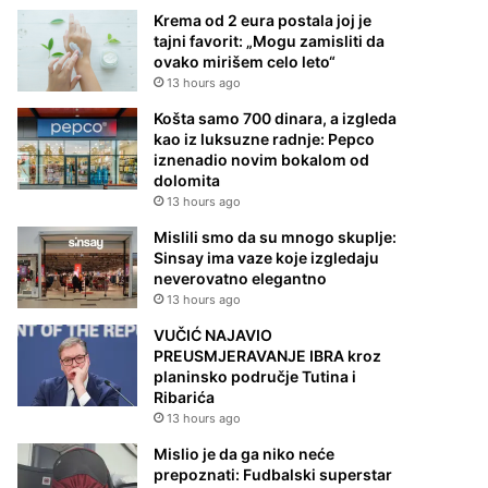
Krema od 2 eura postala joj je
tajni favorit: „Mogu zamisliti da
ovako mirišem celo leto“
13 hours ago
Košta samo 700 dinara, a izgleda
kao iz luksuzne radnje: Pepco
iznenadio novim bokalom od
dolomita
13 hours ago
Mislili smo da su mnogo skuplje:
Sinsay ima vaze koje izgledaju
neverovatno elegantno
13 hours ago
VUČIĆ NAJAVIO
PREUSMJERAVANJE IBRA kroz
planinsko područje Tutina i
Ribarića
13 hours ago
Mislio je da ga niko neće
prepoznati: Fudbalski superstar