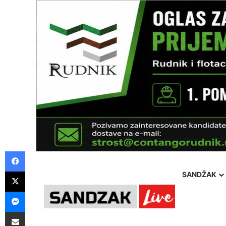
Facebook
X
SANDŽAK
Messenger
Pošalji preko E-Maila