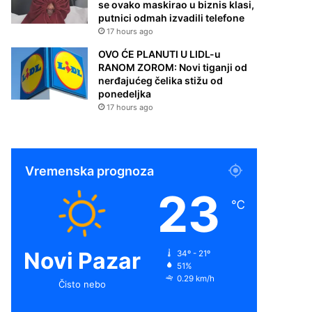
se ovako maskirao u biznis klasi,
putnici odmah izvadili telefone
17 hours ago
OVO ĆE PLANUTI U LIDL-u
RANOM ZOROM: Novi tiganji od
nerđajućeg čelika stižu od
ponedeljka
17 hours ago
Vremenska prognoza
23
℃
Novi Pazar
34º - 21º
51%
0.29 km/h
Čisto nebo