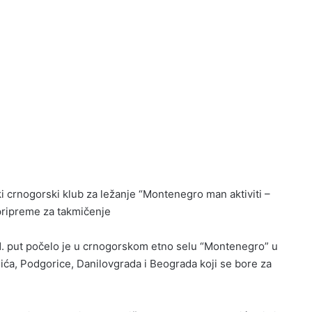
ki crnogorski klub za ležanje “Montenegro man aktiviti –
i pripreme za takmičenje
 11. put počelo je u crnogorskom etno selu “Montenegro” u
kšića, Podgorice, Danilovgrada i Beograda koji se bore za