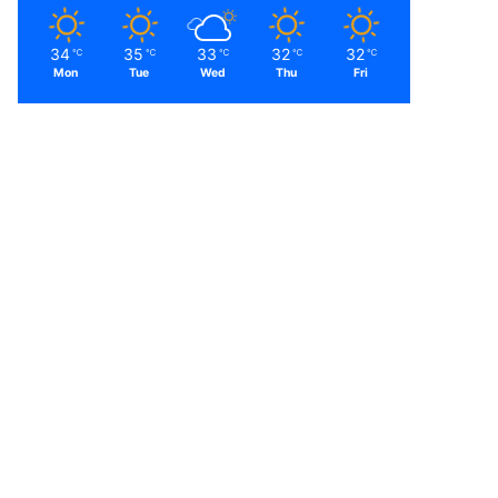
34
35
33
32
32
℃
℃
℃
℃
℃
Mon
Tue
Wed
Thu
Fri