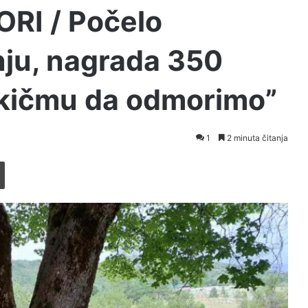
RI / Počelo
nju, nagrada 350
 kičmu da odmorimo”
1
2 minuta čitanja
Printaj