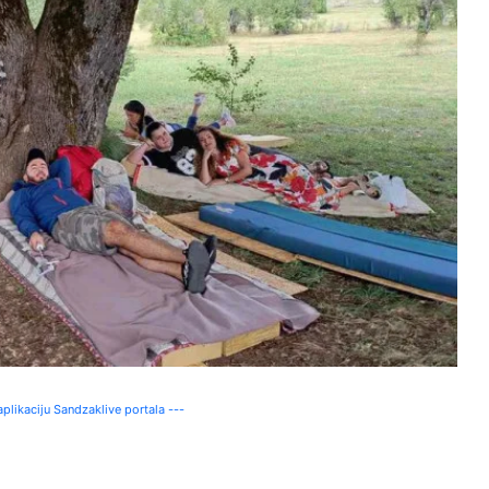
plikaciju Sandzaklive portala ---