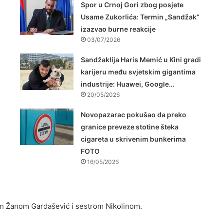
Spor u Crnoj Gori zbog posjete
Usame Zukorlića: Termin „Sandžak“
izazvao burne reakcije
03/07/2026
Sandžaklija Haris Memić u Kini gradi
karijeru među svjetskim gigantima
industrije: Huawei, Google…
20/05/2026
Novopazarac pokušao da preko
granice preveze stotine šteka
cigareta u skrivenim bunkerima
FOTO
16/05/2026
om Žanom Gardašević i sestrom Nikolinom.