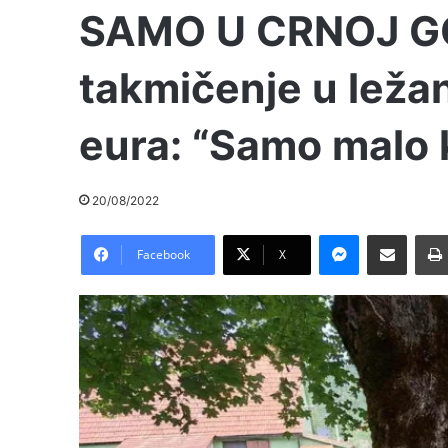
SAMO U CRNOJ GO
takmičenje u leža
eura: “Samo malo
20/08/2022
Messenger
Pošalji preko E-Maila
Facebook
X