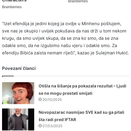
“Izet efendija je jedini kojeg ja ovdje u Minhenu poštujem,
sve nas je okupio i uvijek pokušava da nas drži u tom nekom
krugu, da smo uvijek skupa, da se zna ko smo, da se zna
odakle smo, da ne izgubimo našu vjeru i odakle smo. Za
efendiju Bibića zaista nemam riječi”, kazao je Sulejman Hukić.
Povezani članci
Otišla na šišanje pa pokazala rezultat – Ljudi
se ne mogu prestati smijati
20/10/2025
Novopazarac nasmijao SVE kad su ga pitali
šta radi pred IFTAR
07/03/2025