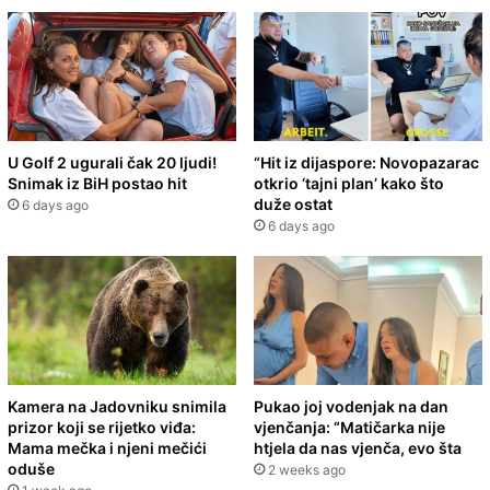
U Golf 2 ugurali čak 20 ljudi!
“Hit iz dijaspore: Novopazarac
Snimak iz BiH postao hit
otkrio ‘tajni plan’ kako što
duže ostat
6 days ago
6 days ago
Kamera na Jadovniku snimila
Pukao joj vodenjak na dan
prizor koji se rijetko viđa:
vjenčanja: “Matičarka nije
Mama mečka i njeni mečići
htjela da nas vjenča, evo šta
oduše
2 weeks ago