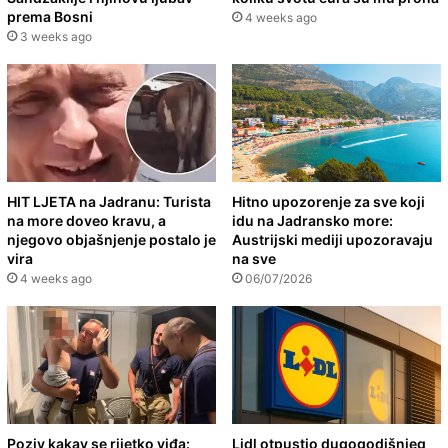
prema Bosni
4 weeks ago
3 weeks ago
HIT LJETA na Jadranu: Turista
Hitno upozorenje za sve koji
na more doveo kravu, a
idu na Jadransko more:
njegovo objašnjenje postalo je
Austrijski mediji upozoravaju
vira
na sve
4 weeks ago
06/07/2026
Poziv kakav se rijetko viđa:
Lidl otpustio dugogodišnjeg