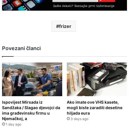
frizer
Povezani članci
Ispovijest Mirsada iz
Ako imate ove VHS kasete,
Sandžaka / Slagao djevojci da
mogli biste zaraditi desetine
ima građevinsku firmu u
hiljada eura
Njemačkoj, a
3 days ago
1 day ago