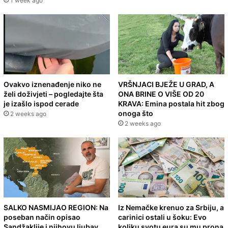
1 week ago
Ovakvo iznenađenje niko ne
VRŠNJACI BJEŽE U GRAD, A
želi doživjeti – pogledajte šta
ONA BRINE O VIŠE OD 20
je izašlo ispod cerade
KRAVA: Emina postala hit zbog
onoga što
2 weeks ago
2 weeks ago
SALKO NASMIJAO REGION: Na
Iz Nemačke krenuo za Srbiju, a
poseban način opisao
carinici ostali u šoku: Evo
Sandžaklije i njihovu ljubav
koliku svotu eura su mu prona