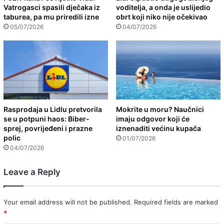
Vatrogasci spasili dječaka iz
voditelja, a onda je uslijedio
taburea, pa mu priredili izne
obrt koji niko nije očekivao
05/07/2026
04/07/2026
Rasprodaja u Lidlu pretvorila
Mokrite u moru? Naučnici
se u potpuni haos: Biber-
imaju odgovor koji će
sprej, povrijeđeni i prazne
iznenaditi većinu kupača
polic
01/07/2026
04/07/2026
Leave a Reply
Your email address will not be published.
Required fields are marked
*