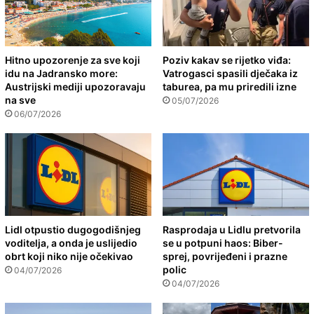
Hitno upozorenje za sve koji
Poziv kakav se rijetko viđa:
idu na Jadransko more:
Vatrogasci spasili dječaka iz
Austrijski mediji upozoravaju
taburea, pa mu priredili izne
na sve
05/07/2026
06/07/2026
Lidl otpustio dugogodišnjeg
Rasprodaja u Lidlu pretvorila
voditelja, a onda je uslijedio
se u potpuni haos: Biber-
obrt koji niko nije očekivao
sprej, povrijeđeni i prazne
polic
04/07/2026
04/07/2026