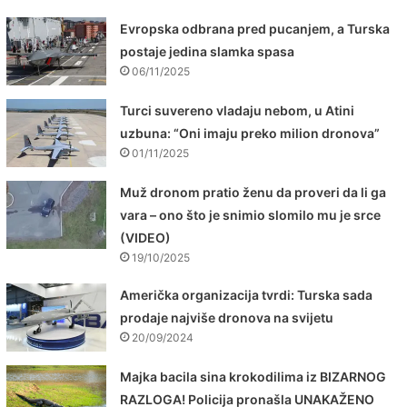
Evropska odbrana pred pucanjem, a Turska
postaje jedina slamka spasa
06/11/2025
Turci suvereno vladaju nebom, u Atini
uzbuna: “Oni imaju preko milion dronova”
01/11/2025
Muž dronom pratio ženu da proveri da li ga
vara – ono što je snimio slomilo mu je srce
(VIDEO)
19/10/2025
Američka organizacija tvrdi: Turska sada
prodaje najviše dronova na svijetu
20/09/2024
Majka bacila sina krokodilima iz BIZARNOG
RAZLOGA! Policija pronašla UNAKAŽENO