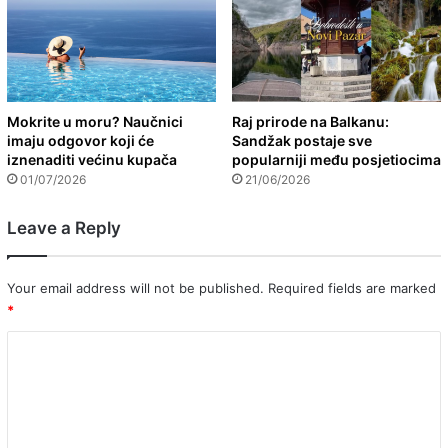
Mokrite u moru? Naučnici
Raj prirode na Balkanu:
imaju odgovor koji će
Sandžak postaje sve
iznenaditi većinu kupača
popularniji među posjetiocima
01/07/2026
21/06/2026
Leave a Reply
Your email address will not be published.
Required fields are marked
*
C
o
m
m