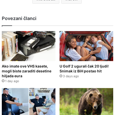
Povezani članci
Ako imate ove VHS kasete,
U Golf 2 ugurali čak 20 ljudi!
mogli biste zaraditi desetine
Snimak iz BiH postao hit
hiljada eura
3 days ago
1 day ago