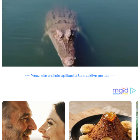
--- Preuzmite android aplikaciju Sandzaklive portala ---