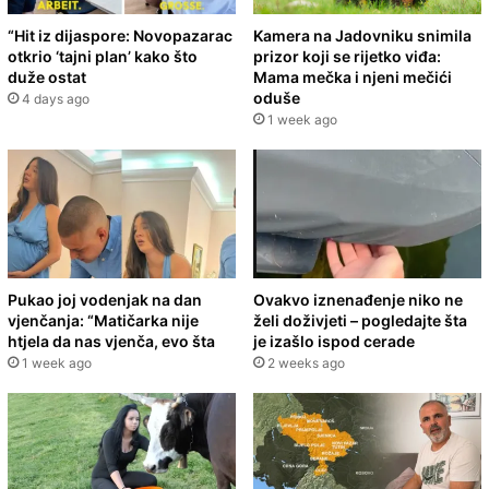
“Hit iz dijaspore: Novopazarac
Kamera na Jadovniku snimila
otkrio ‘tajni plan’ kako što
prizor koji se rijetko viđa:
duže ostat
Mama mečka i njeni mečići
oduše
4 days ago
1 week ago
Pukao joj vodenjak na dan
Ovakvo iznenađenje niko ne
vjenčanja: “Matičarka nije
želi doživjeti – pogledajte šta
htjela da nas vjenča, evo šta
je izašlo ispod cerade
1 week ago
2 weeks ago