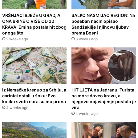
VRŠNJACI BJEŽE U GRAD, A
SALKO NASMIJAO REGION: Na
ONA BRINE O VIŠE OD 20
poseban način opisao
KRAVA: Emina postala hit zbog
Sandžaklije i njihovu ljubav
onoga što
prema Bosni
2 weeks ago
3 weeks ago
Iz Nemačke krenuo za Srbiju, a
HIT LJETA na Jadranu: Turista
carinici ostali u šoku: Evo
na more doveo kravu, a
koliku svotu eura su mu prona
njegovo objašnjenje postalo je
vira
4 weeks ago
4 weeks ago