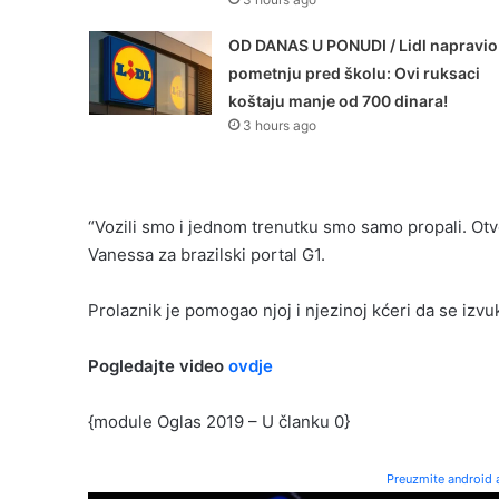
OD DANAS U PONUDI / Lidl napravio
pometnju pred školu: Ovi ruksaci
koštaju manje od 700 dinara!
3 hours ago
“Vozili smo i jednom trenutku smo samo propali. Otvori
Vanessa za brazilski portal G1.
Prolaznik je pomogao njoj i njezinoj kćeri da se izvu
Pogledajte video
ovdje
{module Oglas 2019 – U članku 0}
Preuzmite android a