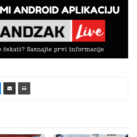
Messenger
Pošalji preko E-Maila
Printaj