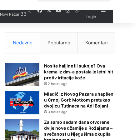
Facebook
X
YouTube
Instagram
Viber
Sidebar
℃
33
Novi Pazar
Login
Nedavno
Popularno
Komentari
Nosite haljine ili suknje? Ova
krema iz dm-a postala je letni hit
protiv iritacije kože
2 hours ago
Mladić iz Novog Pazara uhapšen
u Crnoj Gori: Motkom pretukao
dvojicu Tutinaca na Adi Bojani
3 hours ago
Za samo sedam dana otvorene
dvije nove džamije u Rožajama –
svečanost u Njegušima okupila
brojne zvanice