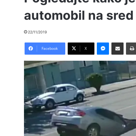
automobil na sred 
22/11/2019
Messenger
Pošalji preko E-Maila
Facebook
X