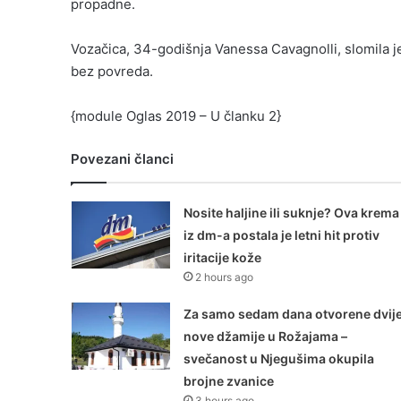
propadne.
Vozačica, 34-godišnja Vanessa Cavagnolli, slomila j
bez povreda.
{module Oglas 2019 – U članku 2}
Povezani članci
Nosite haljine ili suknje? Ova krema
iz dm-a postala je letni hit protiv
iritacije kože
2 hours ago
Za samo sedam dana otvorene dvij
nove džamije u Rožajama –
svečanost u Njegušima okupila
brojne zvanice
3 hours ago