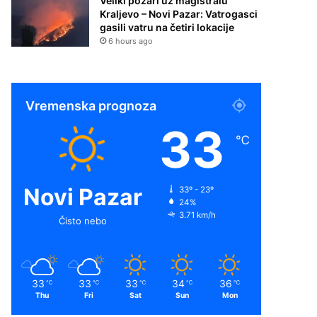
Veliki požari uz magistralu
Kraljevo – Novi Pazar: Vatrogasci
gasili vatru na četiri lokacije
6 hours ago
Vremenska prognoza
33
℃
Novi Pazar
33º - 23º
24%
3.71 km/h
Čisto nebo
33
33
33
34
36
℃
℃
℃
℃
℃
Thu
Fri
Sat
Sun
Mon