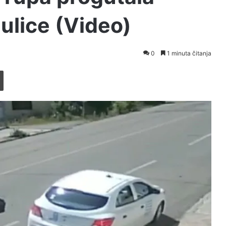
ulice (Video)
0
1 minuta čitanja
Printaj