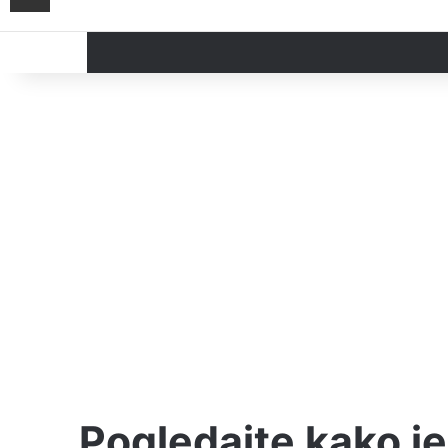
Thursday, 6 August 2026
Politika
Društvo
Hron
Pogledajte kako je