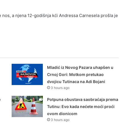
e nos, a njena 12-godišnja kći Andressa Carnesela prošla je
Mladić iz Novog Pazara uhapšen u
Crnoj Gori: Motkom pretukao
dvojicu Tutinaca na Adi Bojani
3 hours ago
e
Potpuna obustava saobraćaja prema
Tutinu: Evo kada nećete moći proći
ovom dionicom
3 hours ago