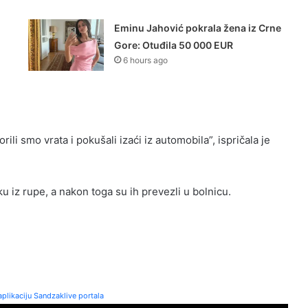
Eminu Jahović pokrala žena iz Crne
Gore: Otuđila 50 000 EUR
6 hours ago
li smo vrata i pokušali izaći iz automobila”, ispričala je
ku iz rupe, a nakon toga su ih prevezli u bolnicu.
plikaciju Sandzaklive portala