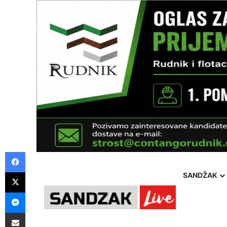
Facebook
X
SANDŽAK
Messenger
Pošalji preko E-Maila