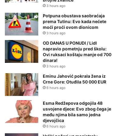
3 hours ago
Potpuna obustava saobraćaja
prema Tutinu: Evo kada nećete
moći proći ovom dionicom
3 hours ago
OD DANAS U PONUDI / Lidl
napravio pometnju pred školu:
Ovi ruksaci koštaju manje od 700
dinara!
3 hours ago
Eminu Jahović pokrala žena iz
Crne Gore: Otuđila 50 000 EUR
6 hours ago
Esma Redžepova odgojila 48
usvojene djece: Evo zbog čega je
među njima bila samo jedna
djevojčica
6 hours ago