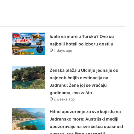
Idete na more u Tursku? Ovo su
najbolji hoteli po izboru gostiju
4 days ago
Ženska plaža u Ulcinju jedna je od
najneobičnijih destinacija na
Jadranu: Žene joj se vraćaju
godinama, evo zašto
2 weeks ago
Hitno upozorenje za sve koji idu na
Jadransko more: Austrijski mediji
upozoravaju na sve češću opasnost
u moru, evo šta su pronašli