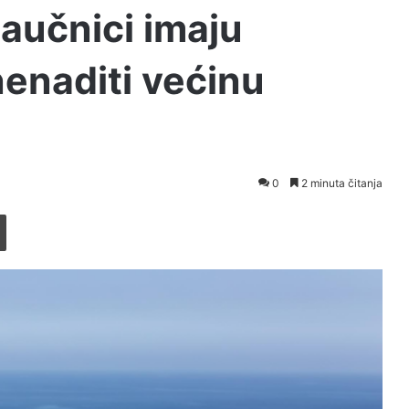
aučnici imaju
nenaditi većinu
0
2 minuta čitanja
Printaj