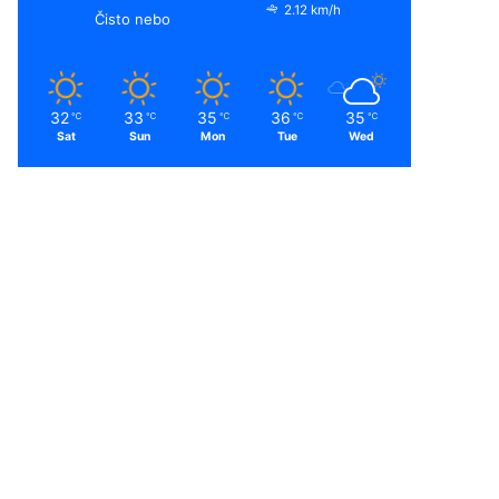
2.12 km/h
Čisto nebo
32
33
35
36
35
℃
℃
℃
℃
℃
Sat
Sun
Mon
Tue
Wed