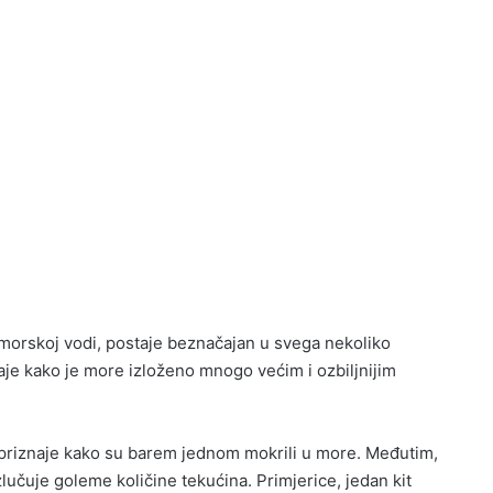
 morskoj vodi, postaje beznačajan u svega nekoliko
aje kako je more izloženo mnogo većim i ozbiljnijim
i priznaje kako su barem jednom mokrili u more. Međutim,
zlučuje goleme količine tekućina. Primjerice, jedan kit