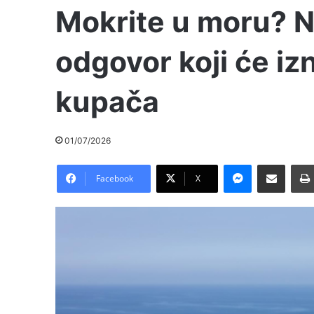
Mokrite u moru? N
odgovor koji će iz
kupača
01/07/2026
Messenger
Pošalji preko E-Maila
Facebook
X