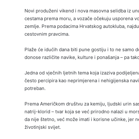
Novi produženi vikend i nova masovna selidba iz un
cestama prema moru, a vozače očekuju usporena vožn
zemlje. Prema podacima Hrvatskog autokluba, najduž
cestovnim pravcima.
Plaže će idućih dana biti pune gostiju i to ne samo d
donose različite navike, kulture i ponašanja – pa tako
Jedna od vječnih ljetnih tema koja izaziva podijelje
često percipira kao neprimjerena i nehigijenska navi
potreban.
Prema Američkom društvu za kemiju, ljudski urin sast
natrij-klorid – tvar koja se već prirodno nalazi u mo
da nije štetno, već može imati i korisne učinke, jer 
životinjski svijet.