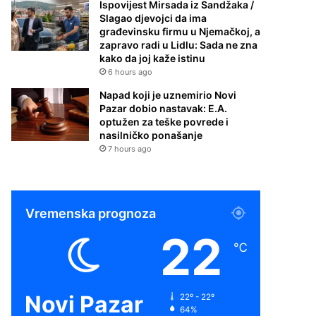
Ispovijest Mirsada iz Sandžaka /
Slagao djevojci da ima
građevinsku firmu u Njemačkoj, a
zapravo radi u Lidlu: Sada ne zna
kako da joj kaže istinu
6 hours ago
Napad koji je uznemirio Novi
Pazar dobio nastavak: E.A.
optužen za teške povrede i
nasilničko ponašanje
7 hours ago
Vremenska prognoza
22
℃
Novi Pazar
22º - 22º
64%