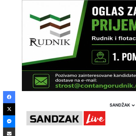
Facebook
X
SANDŽAK
Messenger
Pošalji preko E-Maila