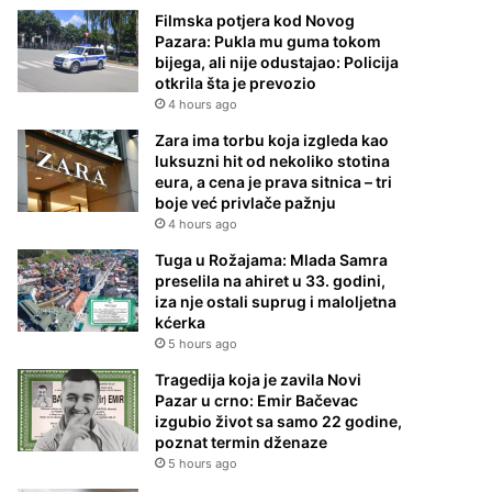
Filmska potjera kod Novog
Pazara: Pukla mu guma tokom
bijega, ali nije odustajao: Policija
otkrila šta je prevozio
4 hours ago
Zara ima torbu koja izgleda kao
luksuzni hit od nekoliko stotina
eura, a cena je prava sitnica – tri
boje već privlače pažnju
4 hours ago
Tuga u Rožajama: Mlada Samra
preselila na ahiret u 33. godini,
iza nje ostali suprug i maloljetna
kćerka
5 hours ago
Tragedija koja je zavila Novi
Pazar u crno: Emir Bačevac
izgubio život sa samo 22 godine,
poznat termin dženaze
5 hours ago