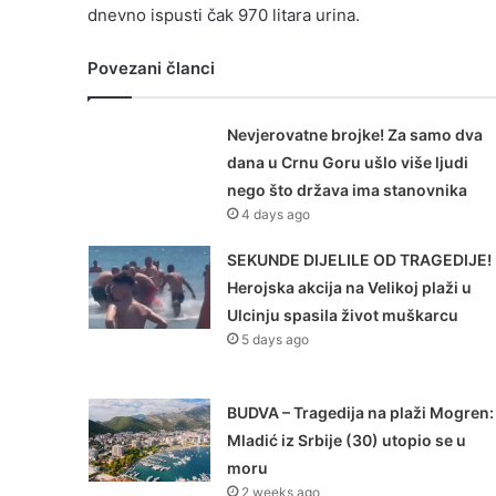
dnevno ispusti čak 970 litara urina.
Povezani članci
Nevjerovatne brojke! Za samo dva
dana u Crnu Goru ušlo više ljudi
nego što država ima stanovnika
4 days ago
SEKUNDE DIJELILE OD TRAGEDIJE!
Herojska akcija na Velikoj plaži u
Ulcinju spasila život muškarcu
5 days ago
BUDVA – Tragedija na plaži Mogren:
Mladić iz Srbije (30) utopio se u
moru
2 weeks ago