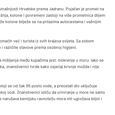
utrašnjosti Hrvatske prema Jadranu. Pojačan je promet na
ja, kolone i povremeni zastoji na više prometnica diljem
e kolone bilježe se na prilazima autocestama i važnijim
omaćih već i turista iz svih krajeva svijeta. Sa sobom
 i različite stavove prema osobnoj higijeni.
na mišljenja među kupačima jest: mokrenje u moru. Iako se
ka, znanstvenici tvrde kako osjećaj krivnje možda i nije
oji se od čak 95 posto vode, a preostali dio uključuje
rskoj vodi. Znanstvenici ističu da uriniranje u more ne samo
ne narušava kemijsku ravnotežu mora niti ugrožava biljni i