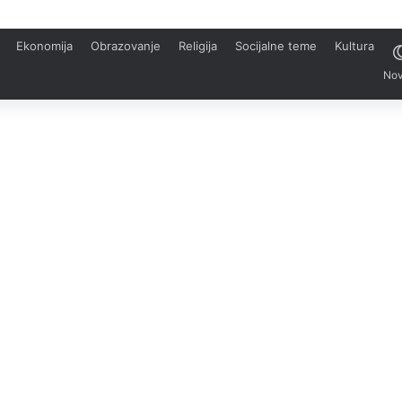
Ekonomija
Obrazovanje
Religija
Socijalne teme
Kultura
Nov