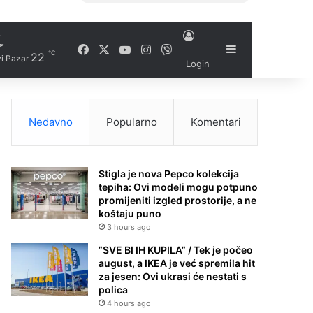
Facebook
X
YouTube
Instagram
Viber
Sidebar
℃
22
i Pazar
Login
Nedavno
Popularno
Komentari
Stigla je nova Pepco kolekcija
tepiha: Ovi modeli mogu potpuno
promijeniti izgled prostorije, a ne
koštaju puno
3 hours ago
”SVE BI IH KUPILA” / Tek je počeo
august, a IKEA je već spremila hit
za jesen: Ovi ukrasi će nestati s
polica
4 hours ago