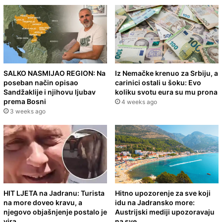
SALKO NASMIJAO REGION: Na
Iz Nemačke krenuo za Srbiju, a
poseban način opisao
carinici ostali u šoku: Evo
Sandžaklije i njihovu ljubav
koliku svotu eura su mu prona
prema Bosni
4 weeks ago
3 weeks ago
HIT LJETA na Jadranu: Turista
Hitno upozorenje za sve koji
na more doveo kravu, a
idu na Jadransko more:
njegovo objašnjenje postalo je
Austrijski mediji upozoravaju
vira
na sve