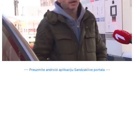
--- Preuzmite android aplikaciju Sandzaklive portala ---