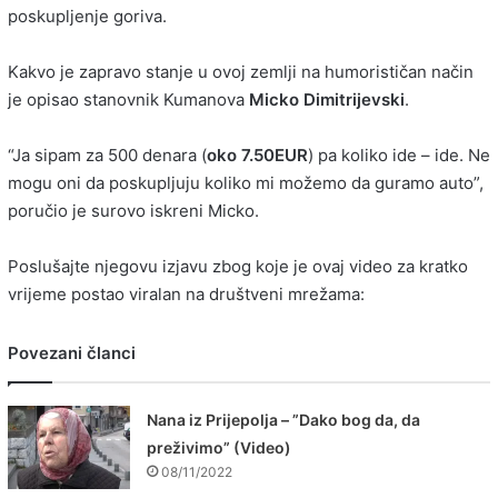
poskupljenje goriva.
Kakvo je zapravo stanje u ovoj zemlji na humorističan način
je opisao stanovnik Kumanova
Micko
Dimitrijevski
.
“Ja sipam za 500 denara (
oko 7.50EUR
) pa koliko ide – ide. Ne
mogu oni da poskupljuju koliko mi možemo da guramo auto”,
poručio je surovo iskreni Micko.
Poslušajte njegovu izjavu zbog koje je ovaj video za kratko
vrijeme postao viralan na društveni mrežama:
Povezani članci
Nana iz Prijepolja – ”Dako bog da, da
preživimo” (Video)
08/11/2022