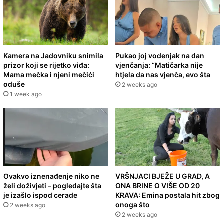
Kamera na Jadovniku snimila
Pukao joj vodenjak na dan
prizor koji se rijetko viđa:
vjenčanja: “Matičarka nije
Mama mečka i njeni mečići
htjela da nas vjenča, evo šta
oduše
2 weeks ago
1 week ago
Ovakvo iznenađenje niko ne
VRŠNJACI BJEŽE U GRAD, A
želi doživjeti – pogledajte šta
ONA BRINE O VIŠE OD 20
je izašlo ispod cerade
KRAVA: Emina postala hit zbog
onoga što
2 weeks ago
2 weeks ago