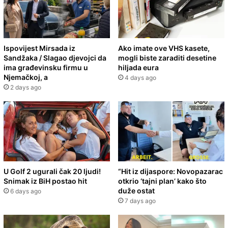
Ispovijest Mirsada iz
Ako imate ove VHS kasete,
Sandžaka / Slagao djevojci da
mogli biste zaraditi desetine
ima građevinsku firmu u
hiljada eura
Njemačkoj, a
4 days ago
2 days ago
U Golf 2 ugurali čak 20 ljudi!
“Hit iz dijaspore: Novopazarac
Snimak iz BiH postao hit
otkrio ‘tajni plan’ kako što
duže ostat
6 days ago
7 days ago