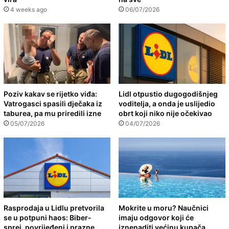
4 weeks ago
06/07/2026
Poziv kakav se rijetko viđa:
Lidl otpustio dugogodišnjeg
Vatrogasci spasili dječaka iz
voditelja, a onda je uslijedio
taburea, pa mu priredili izne
obrt koji niko nije očekivao
05/07/2026
04/07/2026
Rasprodaja u Lidlu pretvorila
Mokrite u moru? Naučnici
se u potpuni haos: Biber-
imaju odgovor koji će
sprej, povrijeđeni i prazne
iznenaditi većinu kupača