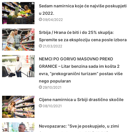
Sedam namirnica koje će najviše poskupjeti
u 2022.
09/04/2022
Srbija / Hrana će biti i do 25% skuplja:
Spremite se za eksploziju cena posle izbora
21/03/2022
NEMCI PO GORIVO MASOVNO PREKO
GRANICE – Litar benzina sada im košta 2
evra, “prekogranični turizam” postao više
nego popularan
29/10/2021
Cijene namirnica u Srbiji drastično skočile
08/10/2021
Novopazarac: ”Sve je poskupjelo, u zimi