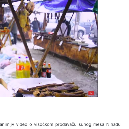
 zanimljv video o visočkom prodavaču suhog mesa Nihadu