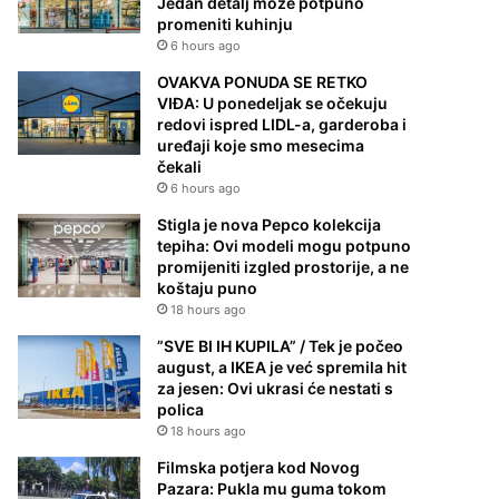
Jedan detalj može potpuno
promeniti kuhinju
6 hours ago
OVAKVA PONUDA SE RETKO
VIĐA: U ponedeljak se očekuju
redovi ispred LIDL-a, garderoba i
uređaji koje smo mesecima
čekali
6 hours ago
Stigla je nova Pepco kolekcija
tepiha: Ovi modeli mogu potpuno
promijeniti izgled prostorije, a ne
koštaju puno
18 hours ago
”SVE BI IH KUPILA” / Tek je počeo
august, a IKEA je već spremila hit
za jesen: Ovi ukrasi će nestati s
polica
18 hours ago
Filmska potjera kod Novog
Pazara: Pukla mu guma tokom