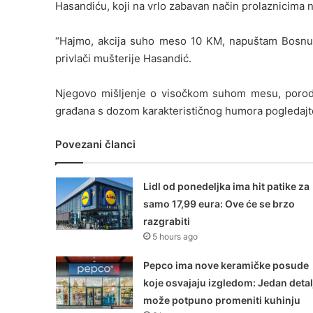
Hasandiću, koji na vrlo zabavan način prolaznicima 
“Hajmo, akcija suho meso 10 KM, napuštam Bosnu,
privlači mušterije Hasandić.
Njegovo mišljenje o visočkom suhom mesu, porodično
građana s dozom karakterističnog humora pogledajt
Povezani članci
Lidl od ponedeljka ima hit patike za
samo 17,99 eura: Ove će se brzo
razgrabiti
5 hours ago
Pepco ima nove keramičke posude
koje osvajaju izgledom: Jedan detal
može potpuno promeniti kuhinju