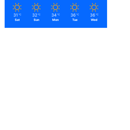
31
32
34
36
36
℃
℃
℃
℃
℃
Sat
Sun
Mon
Tue
Wed