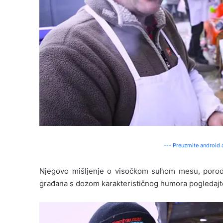
--- Preuzmite android a
Njegovo mišljenje o visočkom suhom mesu, porodično
građana s dozom karakterističnog humora pogledajte