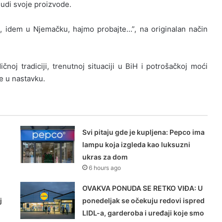
nudi svoje proizvode.
 idem u Njemačku, hajmo probajte…”, na originalan način
j tradiciji, trenutnoj situaciji u BiH i potrošačkoj moći
e u nastavku.
Svi pitaju gde je kupljena: Pepco ima
lampu koja izgleda kao luksuzni
ukras za dom
6 hours ago
OVAKVA PONUDA SE RETKO VIĐA: U
j
ponedeljak se očekuju redovi ispred
LIDL-a, garderoba i uređaji koje smo