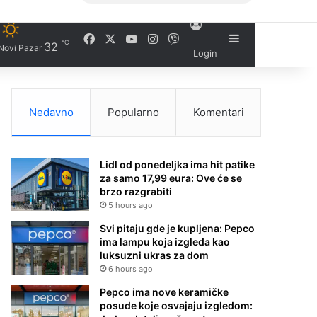
Facebook
X
YouTube
Instagram
Viber
Sidebar
℃
32
Novi Pazar
Login
Nedavno
Popularno
Komentari
Lidl od ponedeljka ima hit patike
za samo 17,99 eura: Ove će se
brzo razgrabiti
5 hours ago
Svi pitaju gde je kupljena: Pepco
ima lampu koja izgleda kao
luksuzni ukras za dom
6 hours ago
Pepco ima nove keramičke
posude koje osvajaju izgledom: