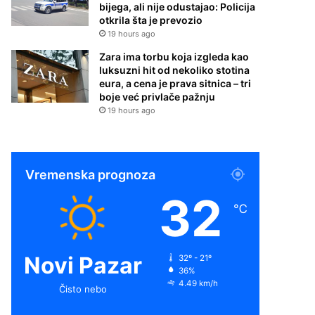
bijega, ali nije odustajao: Policija
otkrila šta je prevozio
19 hours ago
Zara ima torbu koja izgleda kao
luksuzni hit od nekoliko stotina
eura, a cena je prava sitnica – tri
boje već privlače pažnju
19 hours ago
Vremenska prognoza
32
℃
Novi Pazar
32º - 21º
36%
4.49 km/h
Čisto nebo