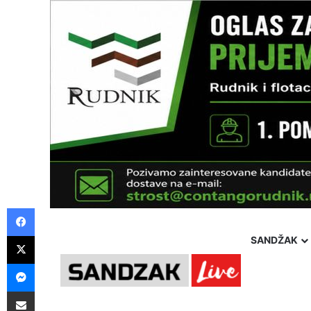
Facebook
X
SANDŽAK
Messenger
Pošalji preko E-Maila