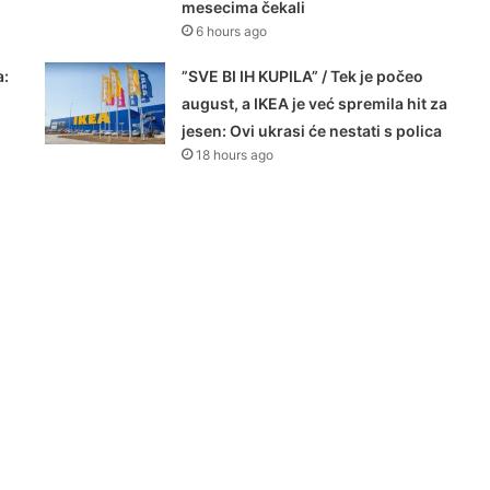
mesecima čekali
6 hours ago
a:
”SVE BI IH KUPILA” / Tek je počeo
august, a IKEA je već spremila hit za
jesen: Ovi ukrasi će nestati s polica
18 hours ago