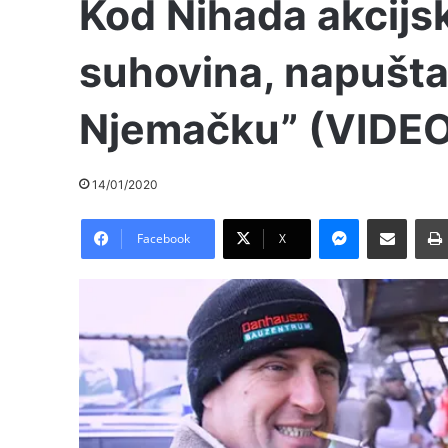
Kod Nihada akcijsk
suhovina, napušta
Njemačku” (VIDE
14/01/2020
Messenger
Pošalji preko E-Maila
Facebook
X