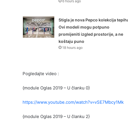
6 hours ago
Stigla je nova Pepco kolekcija tepih
Ovi modeli mogu potpuno
promijeniti izgled prostorije, a ne
koštaju puno
18 hours ago
Pogledajte video :
{module Oglas 2019 – U članku 0}
https://www.youtube.com/watch?v=vSE7Mbcy1Mk
{module Oglas 2019 – U članku 2}