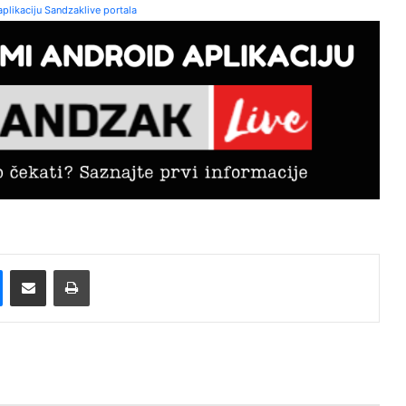
plikaciju Sandzaklive portala
Messenger
Pošalji preko E-Maila
Printaj