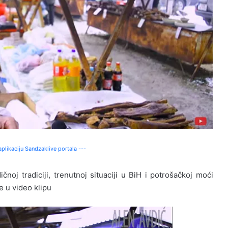
plikaciju Sandzaklive portala ---
j tradiciji, trenutnoj situaciji u BiH i potrošačkoj moći
 u video klipu