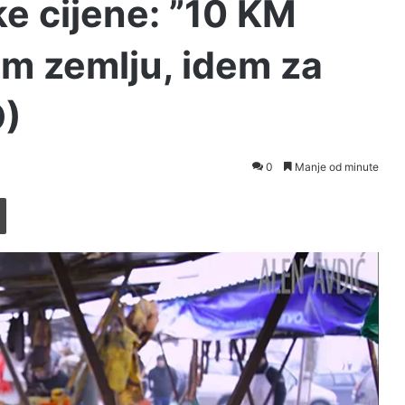
e cijene: ”10 KM
m zemlju, idem za
O)
0
Manje od minute
Printaj