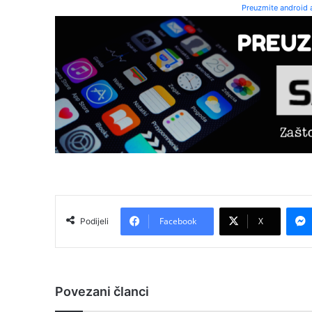
Preuzmite android a
Facebook
X
Podijeli
Povezani članci