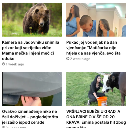
Kamera na Jadovniku snimila
Pukao joj vodenjak na dan
prizor koji se rijetko viđa:
vjenčanja: “Matičarka nije
Mama mečka i njeni mečići
htjela da nas vjenča, evo šta
oduše
2 weeks ago
1 week ago
Ovakvo iznenađenje niko ne
VRŠNJACI BJEŽE U GRAD, A
želi doživjeti – pogledajte šta
ONA BRINE O VIŠE OD 20
je izašlo ispod cerade
KRAVA: Emina postala hit zbog
onoga što
2 weeks ago