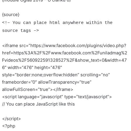
{source}
<!– You can place html anywhere within the
source tags –>
<iframe src=”https://www.facebook.com/plugins/video.php?
href=https%3A%2F%2Fwww.facebook.com%2Funiladmag%2
Fvideos%2F560922591328527%2F&show_text=0&width=47
6″ width=”476″ height=”476″
style=”border:none;overflow:hidden” scrolling=”no”
frameborder=”0″ allowTransparency=”true”
allowFullScreen=”true”></iframe>
<script language=”javascript” type=”text/javascript”>
// You can place JavaScript like this
</script>
<?php