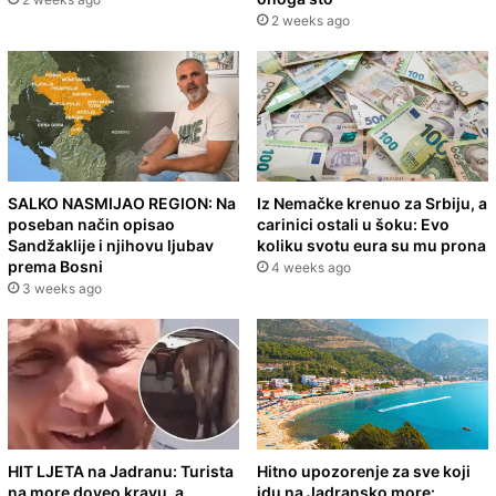
2 weeks ago
SALKO NASMIJAO REGION: Na
Iz Nemačke krenuo za Srbiju, a
poseban način opisao
carinici ostali u šoku: Evo
Sandžaklije i njihovu ljubav
koliku svotu eura su mu prona
prema Bosni
4 weeks ago
3 weeks ago
HIT LJETA na Jadranu: Turista
Hitno upozorenje za sve koji
na more doveo kravu, a
idu na Jadransko more: