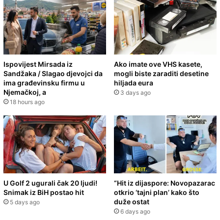
Ispovijest Mirsada iz
Ako imate ove VHS kasete,
Sandžaka / Slagao djevojci da
mogli biste zaraditi desetine
ima građevinsku firmu u
hiljada eura
Njemačkoj, a
3 days ago
18 hours ago
U Golf 2 ugurali čak 20 ljudi!
“Hit iz dijaspore: Novopazarac
Snimak iz BiH postao hit
otkrio ‘tajni plan’ kako što
duže ostat
5 days ago
6 days ago