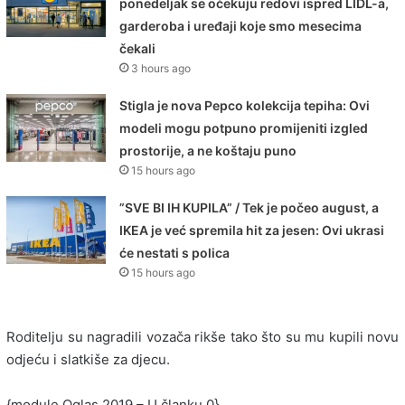
ponedeljak se očekuju redovi ispred LIDL-a,
garderoba i uređaji koje smo mesecima
čekali
3 hours ago
Stigla je nova Pepco kolekcija tepiha: Ovi
modeli mogu potpuno promijeniti izgled
prostorije, a ne koštaju puno
15 hours ago
”SVE BI IH KUPILA” / Tek je počeo august, a
IKEA je već spremila hit za jesen: Ovi ukrasi
će nestati s polica
15 hours ago
Roditelju su nagradili vozača rikše tako što su mu kupili novu
odjeću i slatkiše za djecu.
{module Oglas 2019 – U članku 0}