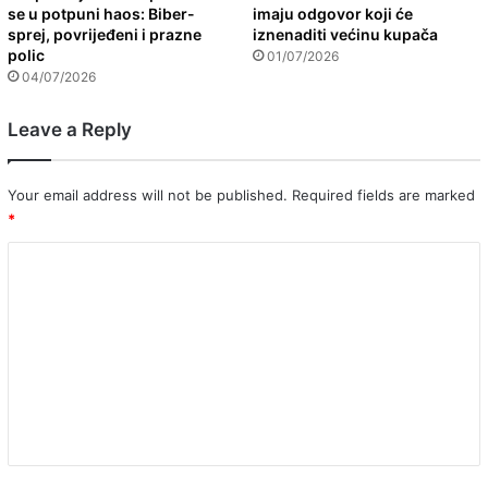
se u potpuni haos: Biber-
imaju odgovor koji će
sprej, povrijeđeni i prazne
iznenaditi većinu kupača
polic
01/07/2026
04/07/2026
Leave a Reply
Your email address will not be published.
Required fields are marked
*
C
o
m
m
e
n
t
*