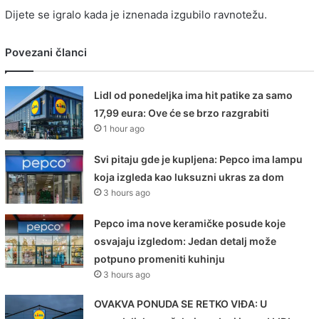
Dijete se igralo kada je iznenada izgubilo ravnotežu.
Povezani članci
Lidl od ponedeljka ima hit patike za samo
17,99 eura: Ove će se brzo razgrabiti
1 hour ago
Svi pitaju gde je kupljena: Pepco ima lampu
koja izgleda kao luksuzni ukras za dom
3 hours ago
Pepco ima nove keramičke posude koje
osvajaju izgledom: Jedan detalj može
potpuno promeniti kuhinju
3 hours ago
OVAKVA PONUDA SE RETKO VIĐA: U