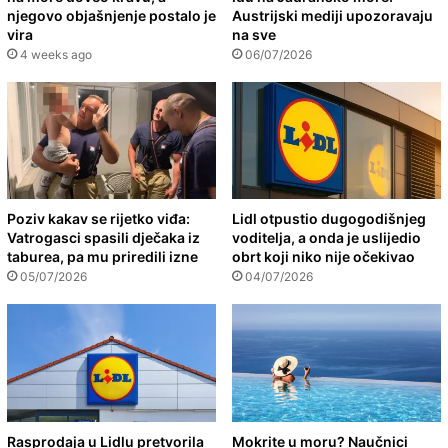
njegovo objašnjenje postalo je
Austrijski mediji upozoravaju
vira
na sve
4 weeks ago
06/07/2026
Poziv kakav se rijetko viđa:
Lidl otpustio dugogodišnjeg
Vatrogasci spasili dječaka iz
voditelja, a onda je uslijedio
taburea, pa mu priredili izne
obrt koji niko nije očekivao
05/07/2026
04/07/2026
Rasprodaja u Lidlu pretvorila
Mokrite u moru? Naučnici