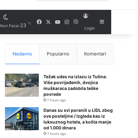
Facebook
X
YouTube
Instagram
Viber
Sidebar
℃
23
Novi Pazar
Login
Nedavno
Popularno
Komentari
Težak udes na izlazu iz Tutina:
Više povrijeđenih, dvojica
muškaraca zadobila teške
povrede
7 hours ago
Danas su svi poranili u LIDL zbog
ove posteljine / Izgleda kao iz
luksuznog hotela, a košta manje
od 1.000 dinara
7 hours ago