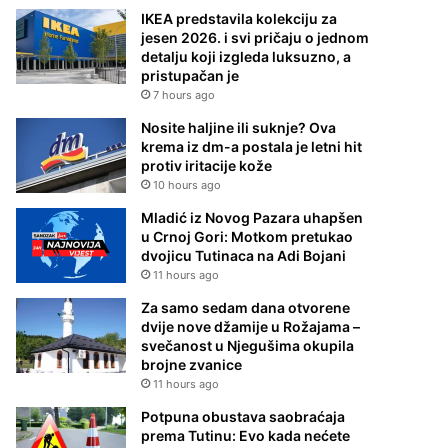
IKEA predstavila kolekciju za
jesen 2026. i svi pričaju o jednom
detalju koji izgleda luksuzno, a
pristupačan je
7 hours ago
Nosite haljine ili suknje? Ova
krema iz dm-a postala je letni hit
protiv iritacije kože
10 hours ago
Mladić iz Novog Pazara uhapšen
u Crnoj Gori: Motkom pretukao
dvojicu Tutinaca na Adi Bojani
11 hours ago
Za samo sedam dana otvorene
dvije nove džamije u Rožajama –
svečanost u Njegušima okupila
brojne zvanice
11 hours ago
Potpuna obustava saobraćaja
prema Tutinu: Evo kada nećete