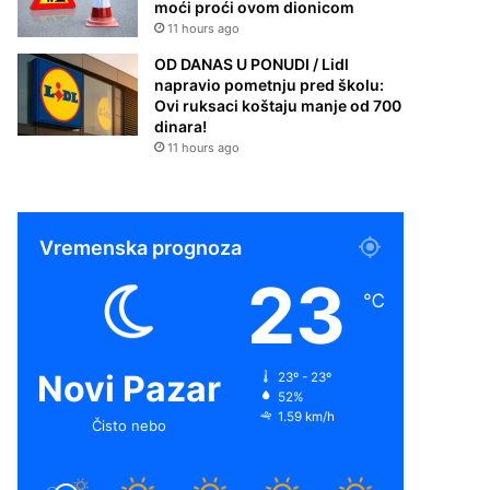
moći proći ovom dionicom
11 hours ago
OD DANAS U PONUDI / Lidl
napravio pometnju pred školu:
Ovi ruksaci koštaju manje od 700
dinara!
11 hours ago
Vremenska prognoza
23
℃
Novi Pazar
23º - 23º
52%
1.59 km/h
Čisto nebo