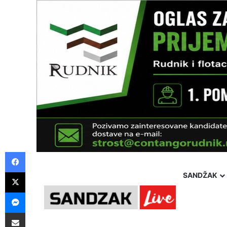
Facebook
X
SANDŽAK
Messenger
Pošalji preko E-Maila