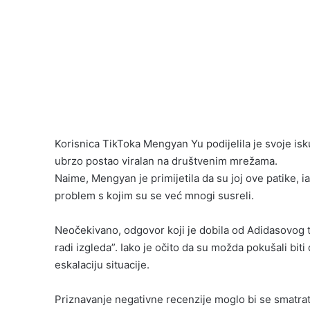
Korisnica TikToka Mengyan Yu podijelila je svoje is
ubrzo postao viralan na društvenim mrežama.
Naime, Mengyan je primijetila da su joj ove patike, ia
problem s kojim su se već mnogi susreli.
Neočekivano, odgovor koji je dobila od Adidasovog t
radi izgleda”. Iako je očito da su možda pokušali biti
eskalaciju situacije.
Priznavanje negativne recenzije moglo bi se smatrati 