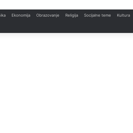
ika
Ekonomija
Obrazovanje
Religija
Socijalne teme
Kultura