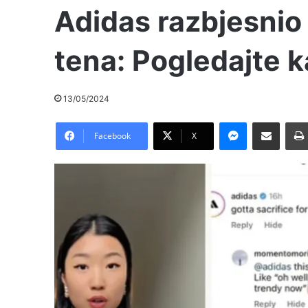
Adidas razbjesni
tena: Pogledajte k
13/05/2024
Messenger
Pošalji preko E-Maila
Facebook
X