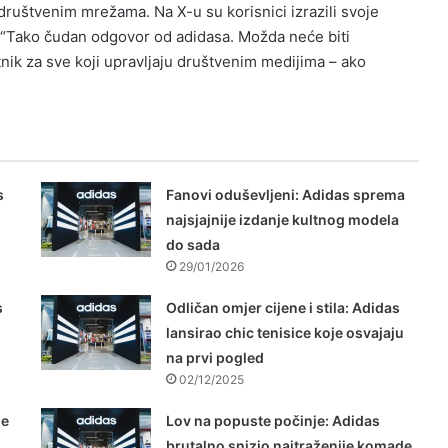
ruštvenim mrežama. Na X-u su korisnici izrazili svoje
: “Tako čudan odgovor od adidasa. Možda neće biti
nik za sve koji upravljaju društvenim medijima – ako
s
Fanovi oduševljeni: Adidas sprema
najsjajnije izdanje kultnog modela
do sada
29/01/2026
s
Odličan omjer cijene i stila: Adidas
lansirao chic tenisice koje osvajaju
na prvi pogled
02/12/2025
je
Lov na popuste počinje: Adidas
brutalno snizio najtraženije komade