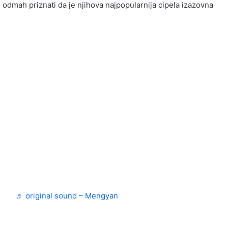
e odmah priznati da je njihova najpopularnija cipela izazovna
ponse
♬ original sound – Mengyan