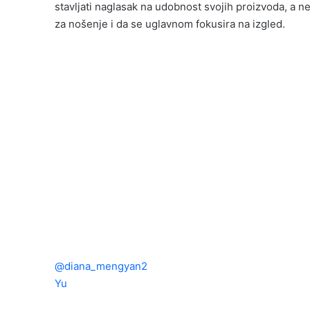
stavljati naglasak na udobnost svojih proizvoda, a n
za nošenje i da se uglavnom fokusira na izgled.
@diana_mengyan2
super disappointed by their res
Yu