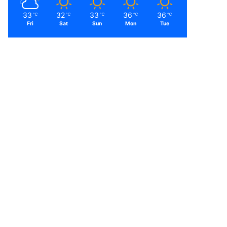
33
32
33
36
36
℃
℃
℃
℃
℃
Fri
Sat
Sun
Mon
Tue