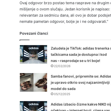
Ovaj odgovor brzo postao tema rasprave na drugim d
mišljenje o ovom slučaju. Jedan korisnik je napisao
relevantan za sedmicu dana, ali ovo je dobar podsjet
nemate pametan odgovor, bolje je i ne odgovarati.”
Povezani članci
Zaludela je TikTok: adidas trenerka 
tačkicama sada je dostupna i kod
nas – rasprodaje se u tri boje!
22/02/2026
Samba fanovi, pripremite se: Adida
je upravo otkrio svoj najzanimljiviji
model do sada
05/12/2025
Adidas izbacio čizme kakve NIKO ni
očekivao – internet bruji, cijena vas