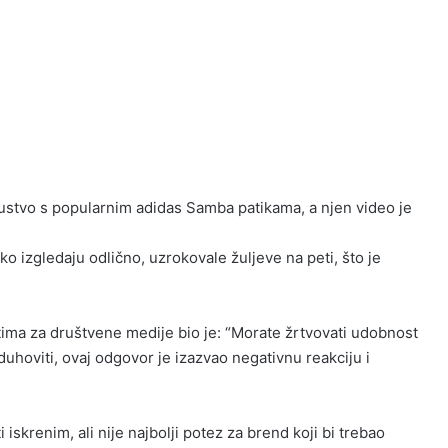
kustvo s popularnim adidas Samba patikama, a njen video je
ko izgledaju odlično, uzrokovale žuljeve na peti, što je
ima za društvene medije bio je: “Morate žrtvovati udobnost
 duhoviti, ovaj odgovor je izazvao negativnu reakciju i
iskrenim, ali nije najbolji potez za brend koji bi trebao