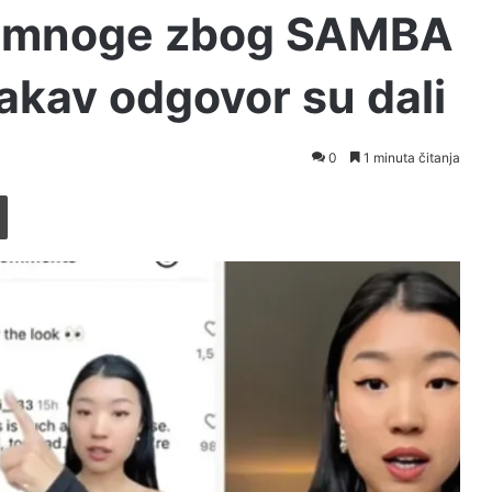
o mnoge zbog SAMBA
akav odgovor su dali
0
1 minuta čitanja
Printaj