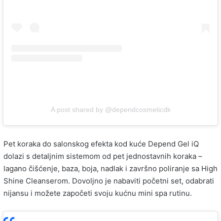
A post shared by @dependcosmeticdk
Pet koraka do salonskog efekta kod kuće Depend Gel iQ
dolazi s detaljnim sistemom od pet jednostavnih koraka –
lagano čišćenje, baza, boja, nadlak i završno poliranje sa High
Shine Cleanserom. Dovoljno je nabaviti početni set, odabrati
nijansu i možete započeti svoju kućnu mini spa rutinu.