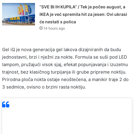
”SVE BI IH KUPILA” / Tek je počeo august, a
IKEA je već spremila hit za jesen: Ovi ukrasi
će nestati s polica
14 hours ago
Gel iQ je nova generacija gel lakova dizajniranih da budu
jednostavni, brzi i nježni za nokte. Formula se suši pod LED
lampom, pružajući visok sjaj, efekat popunjavanja i izuzetnu
trajnost, bez klasičnog turpijanja ili grube pripreme noktiju.
Prirodna ploča nokta ostaje neoštećena, a manikir traje 2 do
3 sedmice, ovisno o brzini rasta noktiju.