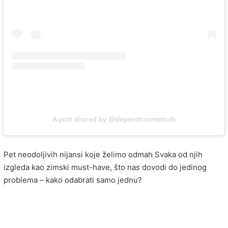
A post shared by @dependcosmeticdk
Pet neodoljivih nijansi koje želimo odmah Svaka od njih
izgleda kao zimski must-have, što nas dovodi do jedinog
problema – kako odabrati samo jednu?