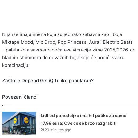
Nijanse imaju imena koja su jednako zabavna kao i boje:
Mixtape Mood, Mic Drop, Pop Princess, Aura i Electric Beats
– paleta koja savršeno dočarava vibracije zime 2025/2026, od
hladnih shimmera do odvažnih boja koje će podići svaku
kombinaciju.
Zašto je Depend Gel iQ toliko popularan?
Povezani članci
Lidl od ponedeljka ima hit patike za samo
17,99 eura: Ove će se brzo razgrabiti
20 minutes ago