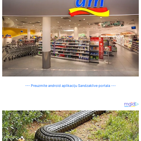
--- Preuzmite android aplikaciju Sandzaklive portala ---