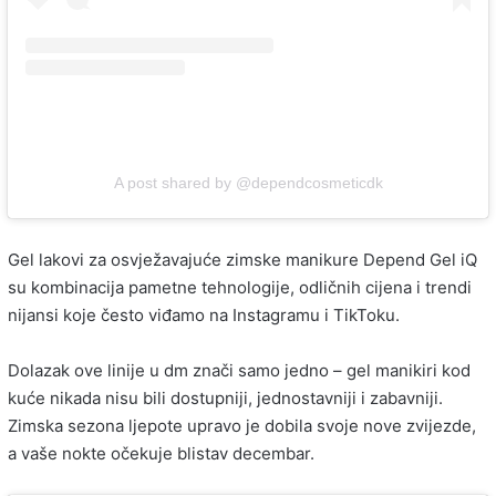
A post shared by @dependcosmeticdk
Gel lakovi za osvježavajuće zimske manikure Depend Gel iQ
su kombinacija pametne tehnologije, odličnih cijena i trendi
nijansi koje često viđamo na Instagramu i TikToku.
Dolazak ove linije u dm znači samo jedno – gel manikiri kod
kuće nikada nisu bili dostupniji, jednostavniji i zabavniji.
Zimska sezona ljepote upravo je dobila svoje nove zvijezde,
a vaše nokte očekuje blistav decembar.