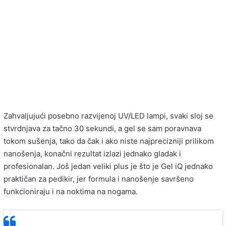
Zahvaljujući posebno razvijenoj UV/LED lampi, svaki sloj se
stvrdnjava za tačno 30 sekundi, a gel se sam poravnava
tokom sušenja, tako da čak i ako niste najprecizniji prilikom
nanošenja, konačni rezultat izlazi jednako gladak i
profesionalan. Još jedan veliki plus je što je Gel iQ jednako
praktičan za pedikir, jer formula i nanošenje savršeno
funkcioniraju i na noktima na nogama.