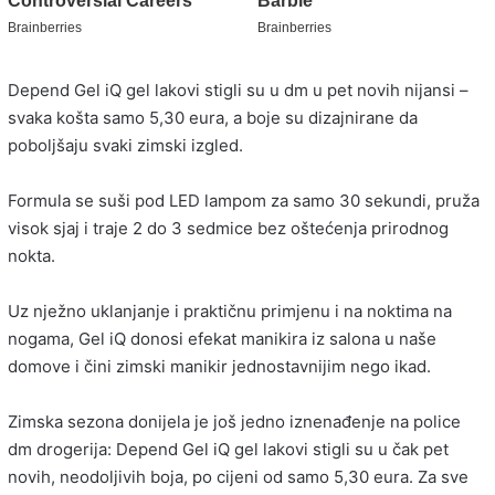
Depend Gel iQ gel lakovi stigli su u dm u pet novih nijansi –
svaka košta samo 5,30 eura, a boje su dizajnirane da
poboljšaju svaki zimski izgled.
Formula se suši pod LED lampom za samo 30 sekundi, pruža
visok sjaj i traje 2 do 3 sedmice bez oštećenja prirodnog
nokta.
Uz nježno uklanjanje i praktičnu primjenu i na noktima na
nogama, Gel iQ donosi efekat manikira iz salona u naše
domove i čini zimski manikir jednostavnijim nego ikad.
Zimska sezona donijela je još jedno iznenađenje na police
dm drogerija: Depend Gel iQ gel lakovi stigli su u čak pet
novih, neodoljivih boja, po cijeni od samo 5,30 eura. Za sve