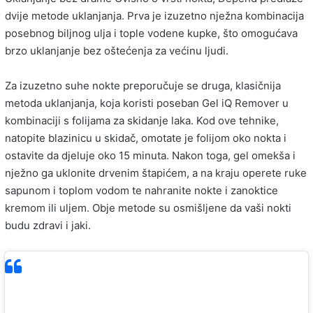
dvije metode uklanjanja. Prva je izuzetno nježna kombinacija
posebnog biljnog ulja i tople vodene kupke, što omogućava
brzo uklanjanje bez oštećenja za većinu ljudi.
Za izuzetno suhe nokte preporučuje se druga, klasičnija
metoda uklanjanja, koja koristi poseban Gel iQ Remover u
kombinaciji s folijama za skidanje laka. Kod ove tehnike,
natopite blazinicu u skidač, omotate je folijom oko nokta i
ostavite da djeluje oko 15 minuta. Nakon toga, gel omekša i
nježno ga uklonite drvenim štapićem, a na kraju operete ruke
sapunom i toplom vodom te nahranite nokte i zanoktice
kremom ili uljem. Obje metode su osmišljene da vaši nokti
budu zdravi i jaki.