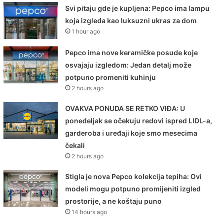
Svi pitaju gde je kupljena: Pepco ima lampu
koja izgleda kao luksuzni ukras za dom
1 hour ago
Pepco ima nove keramičke posude koje
osvajaju izgledom: Jedan detalj može
potpuno promeniti kuhinju
2 hours ago
OVAKVA PONUDA SE RETKO VIĐA: U
ponedeljak se očekuju redovi ispred LIDL-a,
garderoba i uređaji koje smo mesecima
čekali
2 hours ago
Stigla je nova Pepco kolekcija tepiha: Ovi
modeli mogu potpuno promijeniti izgled
prostorije, a ne koštaju puno
14 hours ago