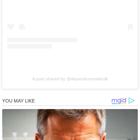
A post shared by @dependcosmeticdk