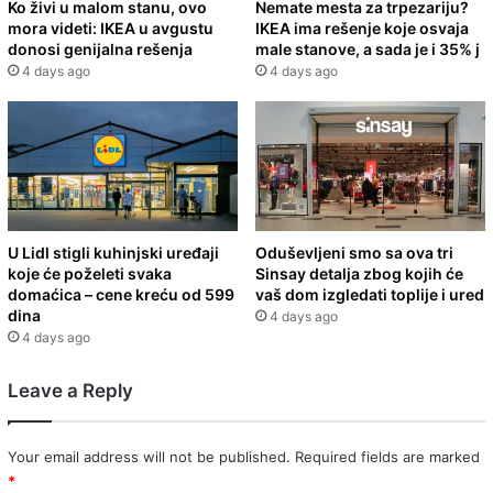
Ko živi u malom stanu, ovo
Nemate mesta za trpezariju?
mora videti: IKEA u avgustu
IKEA ima rešenje koje osvaja
donosi genijalna rešenja
male stanove, a sada je i 35% j
4 days ago
4 days ago
U Lidl stigli kuhinjski uređaji
Oduševljeni smo sa ova tri
koje će poželeti svaka
Sinsay detalja zbog kojih će
domaćica – cene kreću od 599
vaš dom izgledati toplije i ured
dina
4 days ago
4 days ago
Leave a Reply
Your email address will not be published.
Required fields are marked
*