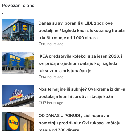
Povezani članci
Danas su svi poranili u LIDL zbog ove
posteljine / Izgleda kao iz luksuznog hotela,
a košta manje od 1.000 dinara
13 hours ago
IKEA predstavila kolekciju za jesen 2026. i
svi pričaju o jednom detalju koji izgleda
luksuzno, a pristupačan je
14 hours ago
Nosite haljine ili suknje? Ova krema iz dm-a
postala je letni hit protiv iritacije kože
17 hours ago
OD DANAS U PONUDI / Lidl napravio
pometnju pred školu: Ovi ruksaci koštaju
manje od 700 dinara!