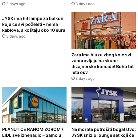
3 days ago
3 days ago
JYSK ima hit lampe za balkon
koju će svi poželeti – nema
kablova, a koštaju oko 10 eura
3 days ago
Zara ima bluzu zbog koje svi
zaboravljaju na skupe
dizajnerske komade! Boho hit
leta osv
3 days ago
PLANUT ĆE RANOM ZOROM /
Ne morate potrošiti bogatstvo:
LIDL sve iznenadio – Samo u
JYSK snizio lounge set koji će