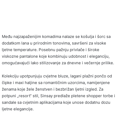
Među najzapaženijim komadima nalaze se košulja i šorc sa
dodatkom lana u prirodnim tonovima, savršeni za visoke
ljetne temperature. Posebnu pažnju privlače i široke
viskozne pantalone koje kombinuju udobnost i eleganciju,
omogućavajući lako stilizovanje za dnevne i večernje prilike.
Kolekciju upotpunjuju cvjetne bluze, lagani plažni pončo od
čipke i maxi haljine sa romantičnim uzorcima, namijenjene
ženama koje žele ženstven i bezbrižan ljetni izgled. Za
potpuni „resort“ stil, Sinsay predlaže pletene shopper torbe i
sandale sa cvjetnim aplikacijama koje unose dodatnu dozu
ljetne elegancije.