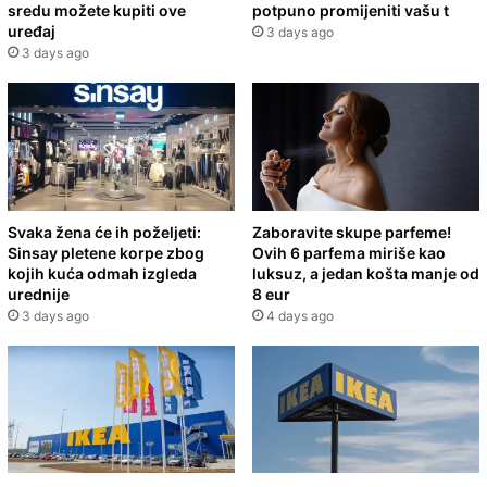
sredu možete kupiti ove
potpuno promijeniti vašu t
uređaj
3 days ago
3 days ago
Svaka žena će ih poželjeti:
Zaboravite skupe parfeme!
Sinsay pletene korpe zbog
Ovih 6 parfema miriše kao
kojih kuća odmah izgleda
luksuz, a jedan košta manje od
urednije
8 eur
3 days ago
4 days ago