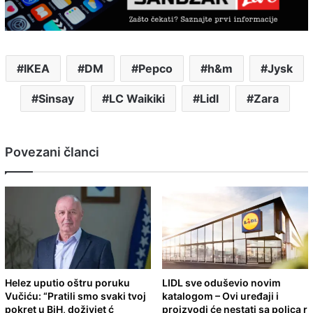
IKEA
DM
Pepco
h&m
Jysk
Sinsay
LC Waikiki
Lidl
Zara
Povezani članci
Helez uputio oštru poruku
LIDL sve oduševio novim
Vučiću: “Pratili smo svaki tvoj
katalogom – Ovi uređaji i
pokret u BiH, doživjet ć
proizvodi će nestati sa polica r