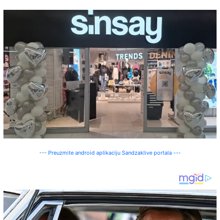
--- Preuzmite android aplikaciju Sandzaklive portala ---