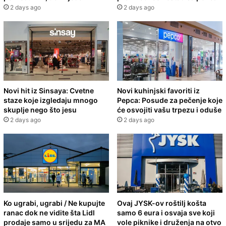
2 days ago
2 days ago
Novi hit iz Sinsaya: Cvetne
Novi kuhinjski favoriti iz
staze koje izgledaju mnogo
Pepca: Posude za pečenje koje
skuplje nego što jesu
će osvojiti vašu trpezu i oduše
2 days ago
2 days ago
Ko ugrabi, ugrabi / Ne kupujte
Ovaj JYSK-ov roštilj košta
ranac dok ne vidite šta Lidl
samo 6 eura i osvaja sve koji
prodaje samo u srijedu za MA
vole piknike i druženja na otvo