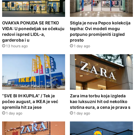
OVAKVA PONUDA SE RETKO
Stigla je nova Pepco kolekcija
VIĐA: U ponedeljak se očekuju
tepiha: Ovi modeli mogu
redovi ispred LIDL-a,
potpuno promijeniti izgled
garderoba i u
prosto
13 hours ago
1 day ago
”SVE BI IH KUPILA” / Tek je
Zara ima torbu koja izgleda
počeo august, a IKEA je već
kao luksuzni hit od nekoliko
spremila hit za jese
stotina eura, a cena je prava s
1 day ago
1 day ago