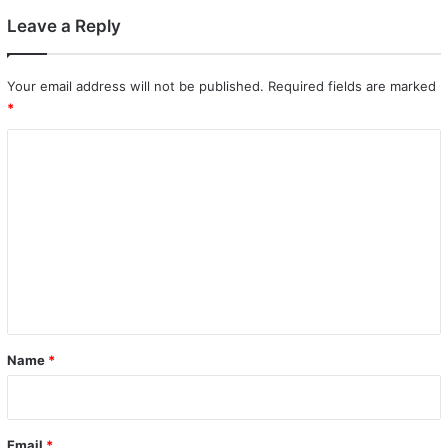
Leave a Reply
Your email address will not be published.
Required fields are marked
*
C
o
m
m
e
n
t
*
Name
*
Email
*