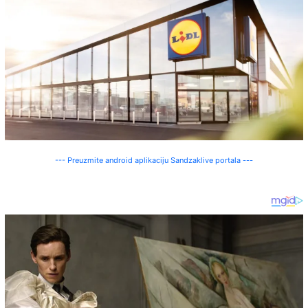
--- Preuzmite android aplikaciju Sandzaklive portala ---