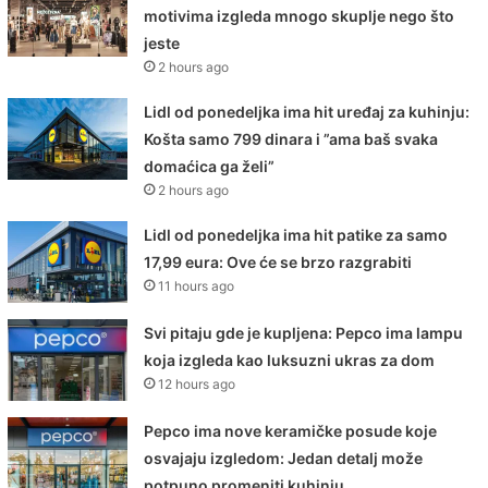
motivima izgleda mnogo skuplje nego što
jeste
2 hours ago
Lidl od ponedeljka ima hit uređaj za kuhinju:
Košta samo 799 dinara i ”ama baš svaka
domaćica ga želi”
2 hours ago
Lidl od ponedeljka ima hit patike za samo
17,99 eura: Ove će se brzo razgrabiti
11 hours ago
Svi pitaju gde je kupljena: Pepco ima lampu
koja izgleda kao luksuzni ukras za dom
12 hours ago
Pepco ima nove keramičke posude koje
osvajaju izgledom: Jedan detalj može
potpuno promeniti kuhinju