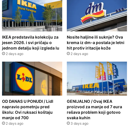
IKEA predstavila kolekciju za
Nosite haljine ili suknje? Ova
jesen 2026. i svi pričaju o
krema iz dm-a postala je letni
jednom detalju koji izgleda lu
hit protiv iritacije kože
2 days ago
2 days ago
OD DANAS U PONUDI / Lidl
GENIJALNO / Ovaj IKEA
napravio pometnju pred
proizvod za manje od 7 eura
školu: Ovi ruksaci koštaju
rešava problem koji gotovo
manje od 700
svaka kuhin
2 days ago
3 days ago