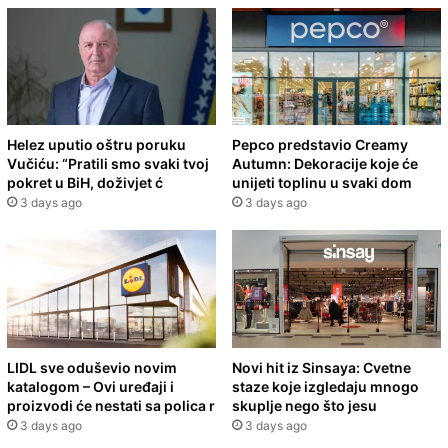
Helez uputio oštru poruku
Pepco predstavio Creamy
Vučiću: “Pratili smo svaki tvoj
Autumn: Dekoracije koje će
pokret u BiH, doživjet ć
unijeti toplinu u svaki dom
3 days ago
3 days ago
LIDL sve oduševio novim
Novi hit iz Sinsaya: Cvetne
katalogom – Ovi uređaji i
staze koje izgledaju mnogo
proizvodi će nestati sa polica r
skuplje nego što jesu
3 days ago
3 days ago