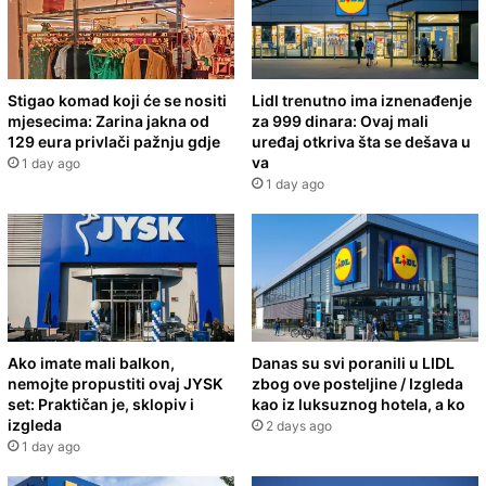
Stigao komad koji će se nositi
Lidl trenutno ima iznenađenje
mjesecima: Zarina jakna od
za 999 dinara: Ovaj mali
129 eura privlači pažnju gdje
uređaj otkriva šta se dešava u
va
1 day ago
1 day ago
Ako imate mali balkon,
Danas su svi poranili u LIDL
nemojte propustiti ovaj JYSK
zbog ove posteljine / Izgleda
set: Praktičan je, sklopiv i
kao iz luksuznog hotela, a ko
izgleda
2 days ago
1 day ago