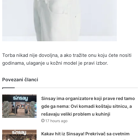
Torba nikad nije dovoljna, a ako tražite onu koju ćete nositi
godinama, ulaganje u kožni model je pravi izbor.
Povezani članci
Sinsay ima organizatore koji prave red tamo
gde ga nema: Ovi komadi koštaju sitnicu, a
rešavaju veliki problem u kuhinji
17 hours ago
Kakav hit iz Sinsaya! Prekrivač sa cvetnim