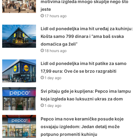
motivima izgleda mnogo skuplje nego što
jeste
17 hours ago
Lidl od ponedeljka ima hit uređaj za kuhinju:
Košta samo 799 dinara i ”ama baš svaka
domaćica ga želi”
18 hours ago
Lidl od ponedeljka ima hit patike za samo
17,99 eura: Ove će se brzo razgrabiti
1 day ago
Svi pitaju gde je kupljena: Pepco ima lampu
koja izgleda kao luksuzni ukras za dom
1 day ago
Pepco ima nove keramičke posude koje
osvajaju izgledom: Jedan detalj može
potpuno promeniti kuhinju