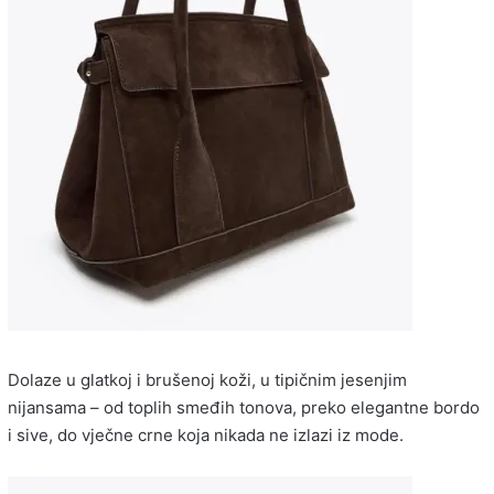
Dolaze u glatkoj i brušenoj koži, u tipičnim jesenjim
nijansama – od toplih smeđih tonova, preko elegantne bordo
i sive, do vječne crne koja nikada ne izlazi iz mode.