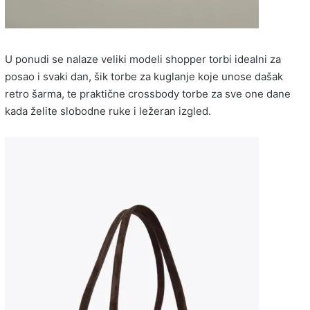
U ponudi se nalaze veliki modeli shopper torbi idealni za
posao i svaki dan, šik torbe za kuglanje koje unose dašak
retro šarma, te praktične crossbody torbe za sve one dane
kada želite slobodne ruke i ležeran izgled.