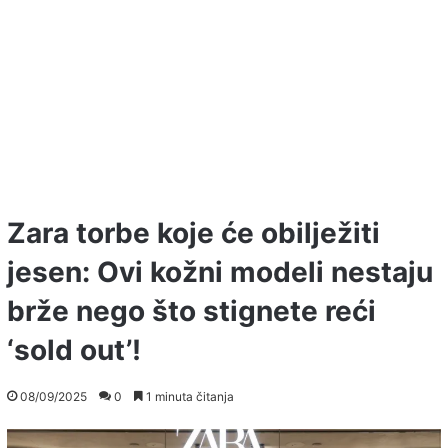
Zara torbe koje će obilježiti
jesen: Ovi kožni modeli nestaju
brže nego što stignete reći
‘sold out’!
08/09/2025
0
1 minuta čitanja