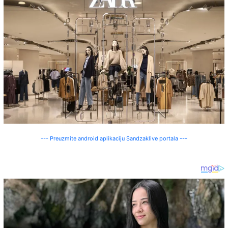
--- Preuzmite android aplikaciju Sandzaklive portala ---