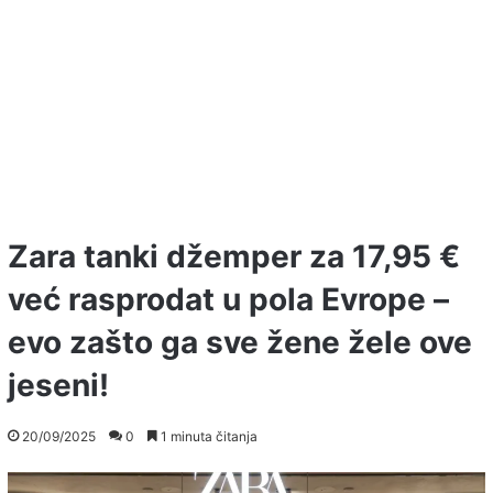
Zara tanki džemper za 17,95 €
već rasprodat u pola Evrope –
evo zašto ga sve žene žele ove
jeseni!
20/09/2025
0
1 minuta čitanja