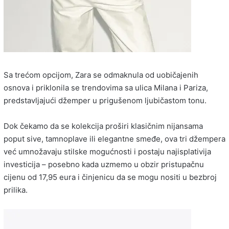
Sa trećom opcijom, Zara se odmaknula od uobičajenih
osnova i priklonila se trendovima sa ulica Milana i Pariza,
predstavljajući džemper u prigušenom ljubičastom tonu.
Dok čekamo da se kolekcija proširi klasičnim nijansama
poput sive, tamnoplave ili elegantne smeđe, ova tri džempera
već umnožavaju stilske mogućnosti i postaju najisplativija
investicija – posebno kada uzmemo u obzir pristupačnu
cijenu od 17,95 eura i činjenicu da se mogu nositi u bezbroj
prilika.