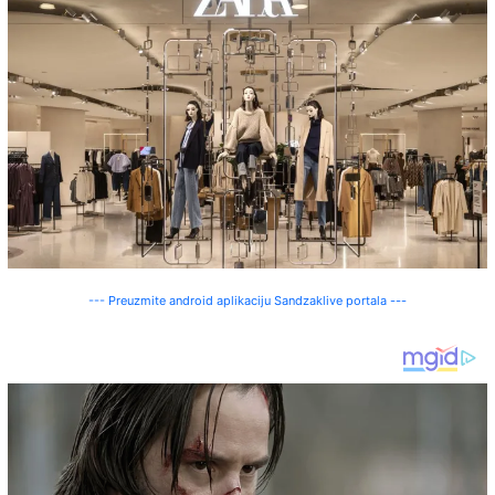
--- Preuzmite android aplikaciju Sandzaklive portala ---