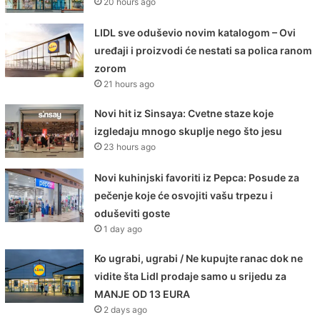
20 hours ago
LIDL sve oduševio novim katalogom – Ovi
uređaji i proizvodi će nestati sa polica ranom
zorom
21 hours ago
Novi hit iz Sinsaya: Cvetne staze koje
izgledaju mnogo skuplje nego što jesu
23 hours ago
Novi kuhinjski favoriti iz Pepca: Posude za
pečenje koje će osvojiti vašu trpezu i
oduševiti goste
1 day ago
Ko ugrabi, ugrabi / Ne kupujte ranac dok ne
vidite šta Lidl prodaje samo u srijedu za
MANJE OD 13 EURA
2 days ago