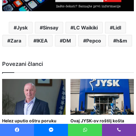
Jysk
Sinsay
LC Waikiki
Lidl
Zara
IKEA
DM
Pepco
h&m
Povezani članci
Helez uputio oštru poruku
Ovaj JYSK-ov roštilj košta
Vučiću: “Pratili smo svaki tvoj
samo 6 eura i osvaja sve koji
pokret u BiH, doživjet ć
vole piknike i druženja na otvo
Facebook
Messenger
WhatsApp
Viber