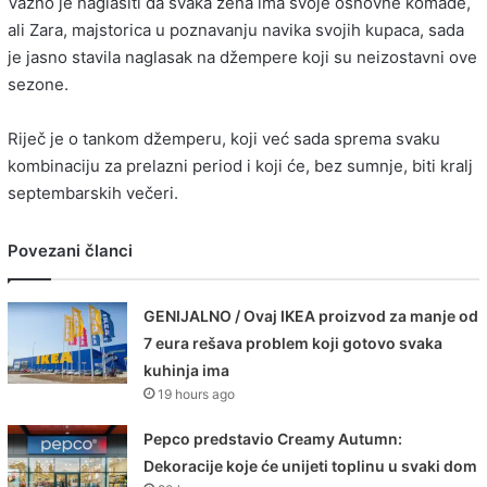
Važno je naglasiti da svaka žena ima svoje osnovne komade,
ali Zara, majstorica u poznavanju navika svojih kupaca, sada
je jasno stavila naglasak na džempere koji su neizostavni ove
sezone.
Riječ je o tankom džemperu, koji već sada sprema svaku
kombinaciju za prelazni period i koji će, bez sumnje, biti kralj
septembarskih večeri.
Povezani članci
GENIJALNO / Ovaj IKEA proizvod za manje od
7 eura rešava problem koji gotovo svaka
kuhinja ima
19 hours ago
Pepco predstavio Creamy Autumn:
Dekoracije koje će unijeti toplinu u svaki dom