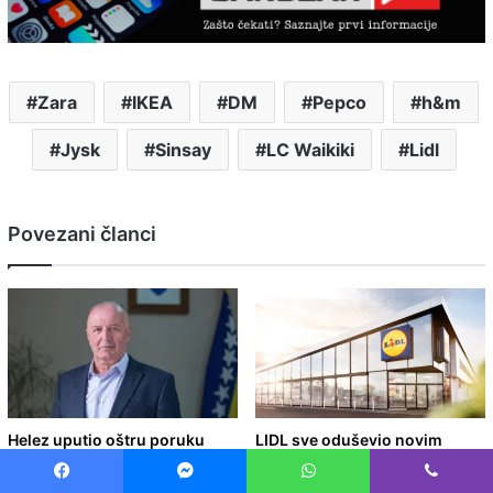
Zara
IKEA
DM
Pepco
h&m
Jysk
Sinsay
LC Waikiki
Lidl
Povezani članci
Helez uputio oštru poruku
LIDL sve oduševio novim
Vučiću: “Pratili smo svaki tvoj
katalogom – Ovi uređaji i
pokret u BiH, doživjet ć
proizvodi će nestati sa polica r
Facebook
Messenger
WhatsApp
Viber