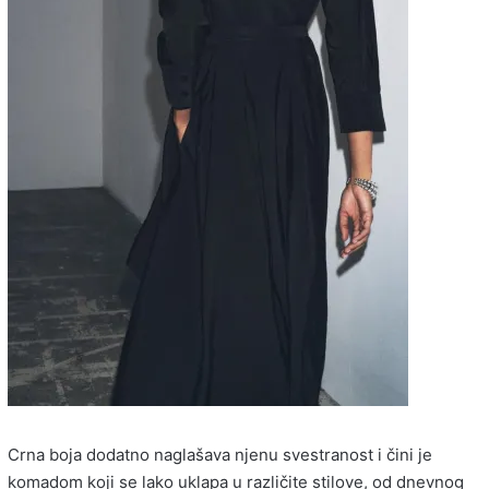
Crna boja dodatno naglašava njenu svestranost i čini je
komadom koji se lako uklapa u različite stilove, od dnevnog