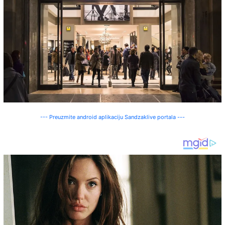
--- Preuzmite android aplikaciju Sandzaklive portala ---