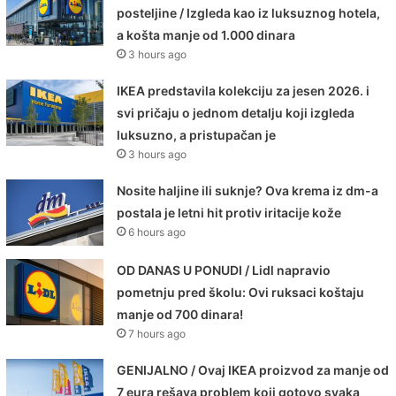
posteljine / Izgleda kao iz luksuznog hotela,
a košta manje od 1.000 dinara
3 hours ago
IKEA predstavila kolekciju za jesen 2026. i
svi pričaju o jednom detalju koji izgleda
luksuzno, a pristupačan je
3 hours ago
Nosite haljine ili suknje? Ova krema iz dm-a
postala je letni hit protiv iritacije kože
6 hours ago
OD DANAS U PONUDI / Lidl napravio
pometnju pred školu: Ovi ruksaci koštaju
manje od 700 dinara!
7 hours ago
GENIJALNO / Ovaj IKEA proizvod za manje od
7 eura rešava problem koji gotovo svaka