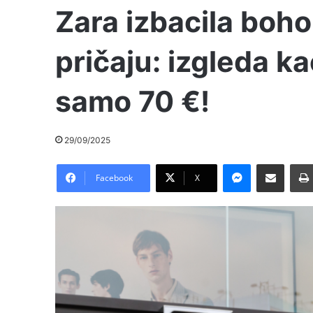
Zara izbacila boho 
pričaju: izgleda ka
samo 70 €!
29/09/2025
Messenger
Pošalji preko E-Maila
Facebook
X