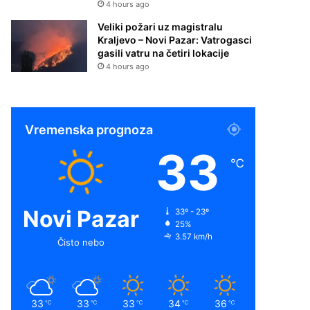
4 hours ago
Veliki požari uz magistralu
Kraljevo – Novi Pazar: Vatrogasci
gasili vatru na četiri lokacije
4 hours ago
Vremenska prognoza
33
℃
Novi Pazar
33º - 23º
25%
3.57 km/h
Čisto nebo
33
33
33
34
36
℃
℃
℃
℃
℃