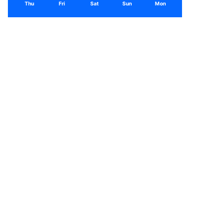
Thu
Fri
Sat
Sun
Mon