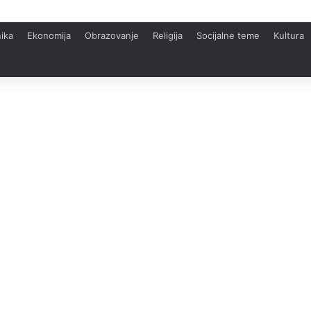
ika
Ekonomija
Obrazovanje
Religija
Socijalne teme
Kultura