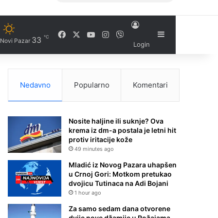
Facebook
X
YouTube
Instagram
Viber
Sidebar
℃
33
Novi Pazar
Login
Nedavno
Popularno
Komentari
Nosite haljine ili suknje? Ova
krema iz dm-a postala je letni hit
protiv iritacije kože
49 minutes ago
Mladić iz Novog Pazara uhapšen
u Crnoj Gori: Motkom pretukao
dvojicu Tutinaca na Adi Bojani
1 hour ago
Za samo sedam dana otvorene
dvije nove džamije u Rožajama –