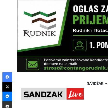
Facebook
X
SANDŽAK
Messenger
Pošalji preko E-Maila