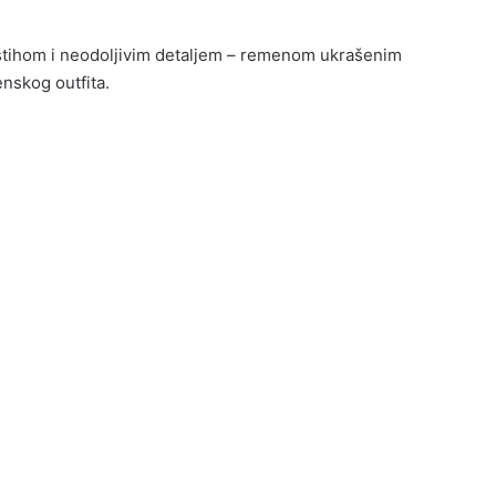
 štihom i neodoljivim detaljem – remenom ukrašenim
nskog outfita.