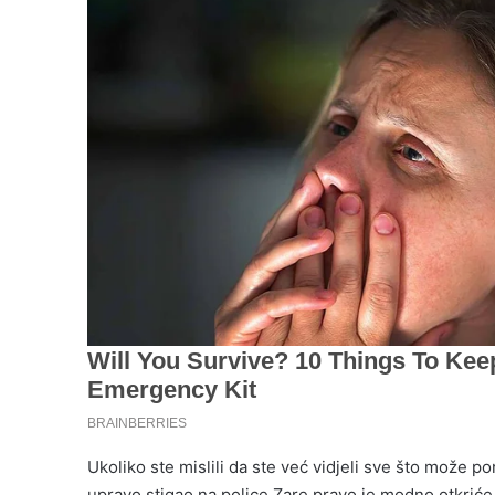
Ukoliko ste mislili da ste već vidjeli sve što može pon
upravo stigao na police Zare pravo je modno otkriće