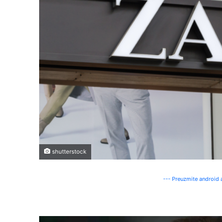
shutterstock
--- Preuzmite android a