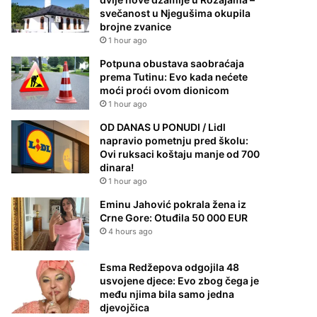
svečanost u Njegušima okupila
brojne zvanice
1 hour ago
Potpuna obustava saobraćaja
prema Tutinu: Evo kada nećete
moći proći ovom dionicom
1 hour ago
OD DANAS U PONUDI / Lidl
napravio pometnju pred školu:
Ovi ruksaci koštaju manje od 700
dinara!
1 hour ago
Eminu Jahović pokrala žena iz
Crne Gore: Otuđila 50 000 EUR
4 hours ago
Esma Redžepova odgojila 48
usvojene djece: Evo zbog čega je
među njima bila samo jedna
djevojčica