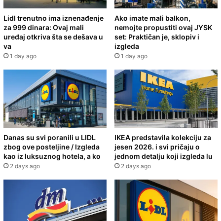
Lidl trenutno ima iznenađenje
Ako imate mali balkon,
za 999 dinara: Ovaj mali
nemojte propustiti ovaj JYSK
uređaj otkriva šta se dešava u
set: Praktičan je, sklopiv i
va
izgleda
1 day ago
1 day ago
Danas su svi poranili u LIDL
IKEA predstavila kolekciju za
zbog ove posteljine / Izgleda
jesen 2026. i svi pričaju o
kao iz luksuznog hotela, a ko
jednom detalju koji izgleda lu
2 days ago
2 days ago