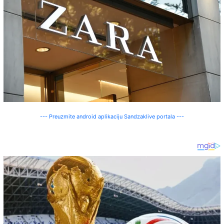
--- Preuzmite android aplikaciju Sandzaklive portala ---