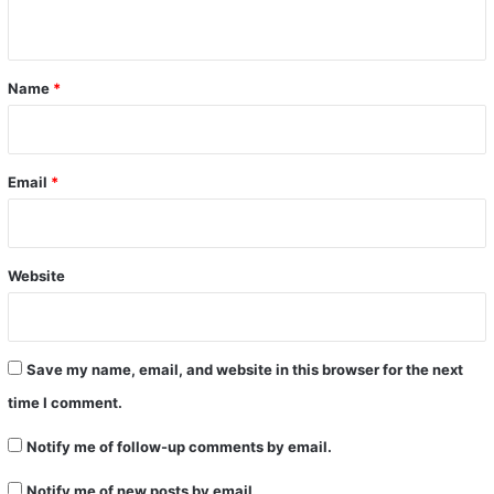
n
t
*
Name
*
Email
*
Website
Save my name, email, and website in this browser for the next
time I comment.
Notify me of follow-up comments by email.
Notify me of new posts by email.