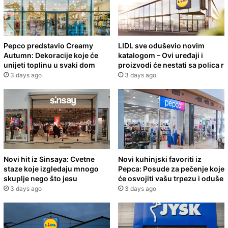
Pepco predstavio Creamy
LIDL sve oduševio novim
Autumn: Dekoracije koje će
katalogom – Ovi uređaji i
unijeti toplinu u svaki dom
proizvodi će nestati sa polica r
3 days ago
3 days ago
Novi hit iz Sinsaya: Cvetne
Novi kuhinjski favoriti iz
staze koje izgledaju mnogo
Pepca: Posude za pečenje koje
skuplje nego što jesu
će osvojiti vašu trpezu i oduše
3 days ago
3 days ago