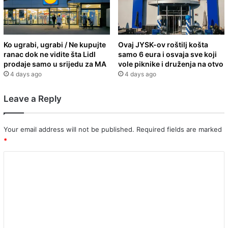
Ko ugrabi, ugrabi / Ne kupujte
Ovaj JYSK-ov roštilj košta
ranac dok ne vidite šta Lidl
samo 6 eura i osvaja sve koji
prodaje samo u srijedu za MA
vole piknike i druženja na otvo
4 days ago
4 days ago
Leave a Reply
Your email address will not be published.
Required fields are marked
*
C
o
m
m
e