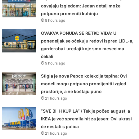
osvajaju izgledom: Jedan detalj može
potpuno promeniti kuhinju
8 hours ago
OVAKVA PONUDA SE RETKO VIĐA: U
ponedeljak se očekuju redovi ispred LIDL-a,
garderoba i uređaji koje smo mesecima
čekali
9 hours ago
Stigla je nova Pepco kolekcija tepiha: Ovi
modeli mogu potpuno promijeniti izgled
prostorije, a ne koštaju puno
21 hours ago
”SVE BI IH KUPILA” / Tek je počeo august, a
IKEA je već spremila hit za jesen: Ovi ukrasi
će nestati s polica
21 hours ago