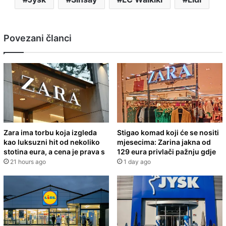
Povezani članci
Zara ima torbu koja izgleda
Stigao komad koji će se nositi
kao luksuzni hit od nekoliko
mjesecima: Zarina jakna od
stotina eura, a cena je prava s
129 eura privlači pažnju gdje
21 hours ago
1 day ago