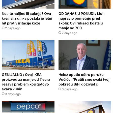
Nosite haljine ili suknje? Ova
OD DANAS U PONUDI / Lidl
krema iz dm-a postala je letni
napravio pometnju pred
hit protiv iritacije kože
školu: Ovi ruksaci koštaju
manje od 700
2 days ago
2 days ago
GENIJALNO / Ovaj IKEA
Helez uputio oštru poruku
proizvod za manje od 7 eura
Vučiću: “Pratili smo svaki tvoj
rešava problem koji gotovo
pokret u BiH, doživjet ć
svaka kuhin
3 days ago
3 days ago