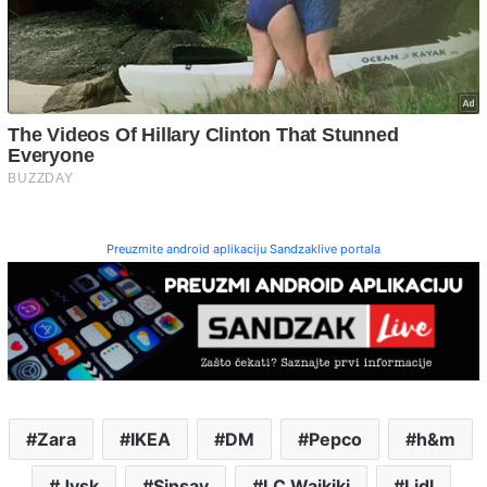
Preuzmite android aplikaciju Sandzaklive portala
Zara
IKEA
DM
Pepco
h&m
Jysk
Sinsay
LC Waikiki
Lidl