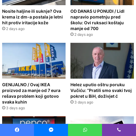
Nosite haljine ili suknje? Ova
OD DANAS U PONUDI / Lidl
krema iz dm-a postala je letni
napravio pometnju pred
hit protiv iritacije kože
školu: Ovi ruksaci koštaju
manje od 700
2 days ago
2 days ago
GENIJALNO / Ovaj IKEA
Helez uputio oštru poruku
proizvod za manje od 7 eura
Vučiću: “Pratili smo svaki tvoj
rešava problem koji gotovo
pokret u BiH, doživjet ć
svaka kuhin
3 days ago
3 days ago
Facebook
Messenger
WhatsApp
Viber