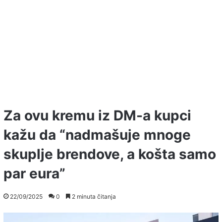
Za ovu kremu iz DM-a kupci
kažu da “nadmašuje mnoge
skuplje brendove, a košta samo
par eura”
22/09/2025
0
2 minuta čitanja