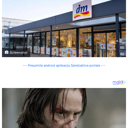
Screenshot
--- Preuzmite android aplikaciju Sandzaklive portala ---