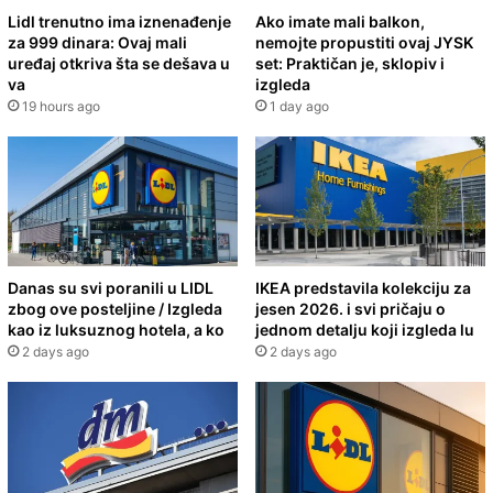
Lidl trenutno ima iznenađenje
Ako imate mali balkon,
za 999 dinara: Ovaj mali
nemojte propustiti ovaj JYSK
uređaj otkriva šta se dešava u
set: Praktičan je, sklopiv i
va
izgleda
19 hours ago
1 day ago
Danas su svi poranili u LIDL
IKEA predstavila kolekciju za
zbog ove posteljine / Izgleda
jesen 2026. i svi pričaju o
kao iz luksuznog hotela, a ko
jednom detalju koji izgleda lu
2 days ago
2 days ago