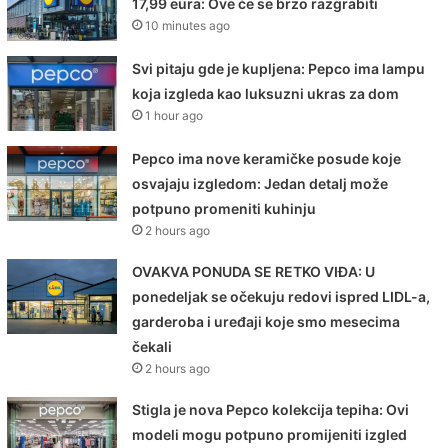
17,99 eura: Ove će se brzo razgrabiti
10 minutes ago
Svi pitaju gde je kupljena: Pepco ima lampu
koja izgleda kao luksuzni ukras za dom
1 hour ago
Pepco ima nove keramičke posude koje
osvajaju izgledom: Jedan detalj može
potpuno promeniti kuhinju
2 hours ago
OVAKVA PONUDA SE RETKO VIĐA: U
ponedeljak se očekuju redovi ispred LIDL-a,
garderoba i uređaji koje smo mesecima
čekali
2 hours ago
Stigla je nova Pepco kolekcija tepiha: Ovi
modeli mogu potpuno promijeniti izgled