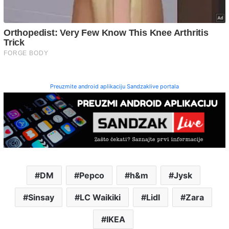
Preuzmite android aplikaciju Sandzaklive portala
DM
Pepco
h&m
Jysk
Sinsay
LC Waikiki
Lidl
Zara
IKEA