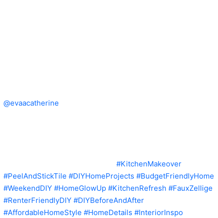
@evaacatherine
Not to be dramatic, but this peel & stick tile
changed my life. No contractors, no chaos—just a weekend,
a vision, and a seriously gorgeous kitchen. A temporary fix
that looks anything but—until the full reno kicks off with new
counters and a slab backsplash. Comment “TILE” for a direct
link sent straight to your DM. . . .
#KitchenMakeover
#PeelAndStickTile
#DIYHomeProjects
#BudgetFriendlyHome
#WeekendDIY
#HomeGlowUp
#KitchenRefresh
#FauxZellige
#RenterFriendlyDIY
#DIYBeforeAndAfter
#AffordableHomeStyle
#HomeDetails
#InteriorInspo