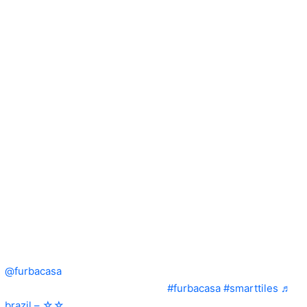
@furbacasa
Flash back to one of my favorite furba flip
projects using @The Smart Tiles
#furbacasa
#smarttiles
♬
brazil – ☆☆