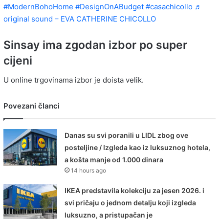
#ModernBohoHome
#DesignOnABudget
#casachicollo
♬
original sound – EVA CATHERINE CHICOLLO
Sinsay ima zgodan izbor po super
cijeni
U online trgovinama izbor je doista velik.
Povezani članci
Danas su svi poranili u LIDL zbog ove
posteljine / Izgleda kao iz luksuznog hotela,
a košta manje od 1.000 dinara
14 hours ago
IKEA predstavila kolekciju za jesen 2026. i
svi pričaju o jednom detalju koji izgleda
luksuzno, a pristupačan je