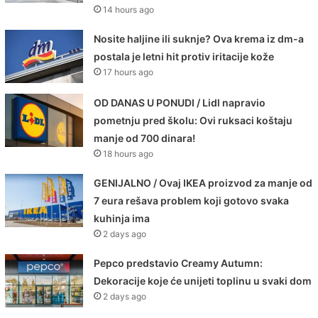
14 hours ago
Nosite haljine ili suknje? Ova krema iz dm-a
postala je letni hit protiv iritacije kože
17 hours ago
OD DANAS U PONUDI / Lidl napravio
pometnju pred školu: Ovi ruksaci koštaju
manje od 700 dinara!
18 hours ago
GENIJALNO / Ovaj IKEA proizvod za manje od
7 eura rešava problem koji gotovo svaka
kuhinja ima
2 days ago
Pepco predstavio Creamy Autumn:
Dekoracije koje će unijeti toplinu u svaki dom
2 days ago