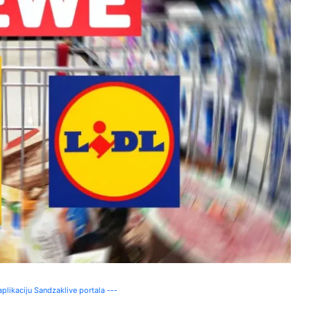
plikaciju Sandzaklive portala ---