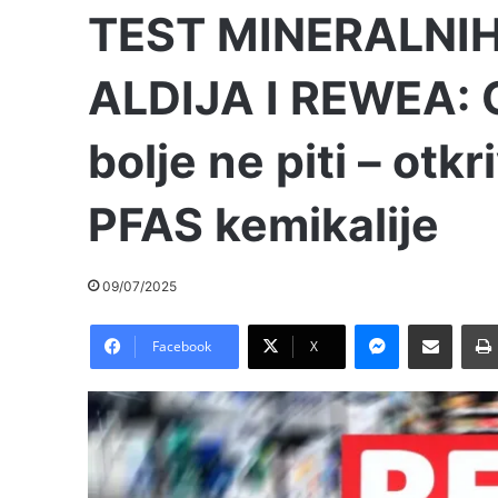
TEST MINERALNIH
ALDIJA I REWEA: O
bolje ne piti – otk
PFAS kemikalije
09/07/2025
Messenger
Pošalji preko E-Maila
Facebook
X