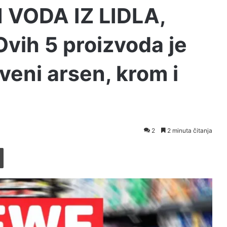
 VODA IZ LIDLA,
vih 5 proizvoda je
riveni arsen, krom i
2
2 minuta čitanja
Printaj