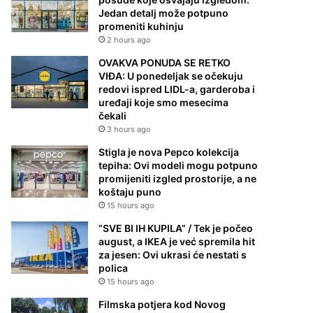
Jedan detalj može potpuno
promeniti kuhinju
2 hours ago
OVAKVA PONUDA SE RETKO
VIĐA: U ponedeljak se očekuju
redovi ispred LIDL-a, garderoba i
uređaji koje smo mesecima
čekali
3 hours ago
Stigla je nova Pepco kolekcija
tepiha: Ovi modeli mogu potpuno
promijeniti izgled prostorije, a ne
koštaju puno
15 hours ago
”SVE BI IH KUPILA” / Tek je počeo
august, a IKEA je već spremila hit
za jesen: Ovi ukrasi će nestati s
polica
15 hours ago
Filmska potjera kod Novog