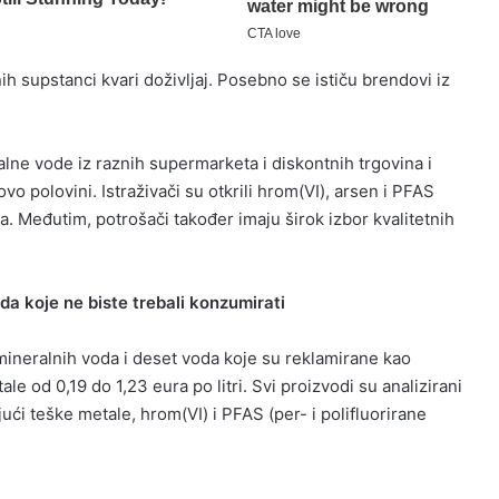
ih supstanci kvari doživljaj. Posebno se ističu brendovi iz
lne vode iz raznih supermarketa i diskontnih trgovina i
o polovini. Istraživači su otkrili hrom(VI), arsen i PFAS
a. Međutim, potrošači također imaju širok izbor kvalitetnih
oda koje ne biste trebali konzumirati
mineralnih voda i deset voda koje su reklamirane kao
e od 0,19 do 1,23 eura po litri. Svi proizvodi su analizirani
ujući teške metale, hrom(VI) i PFAS (per- i polifluorirane