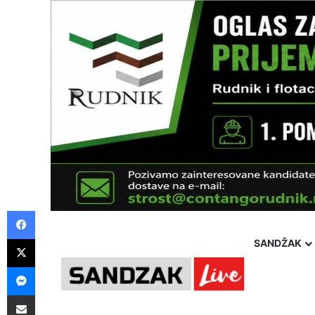
Facebook
X
SANDŽAK
Messenger
Pošalji preko E-Maila