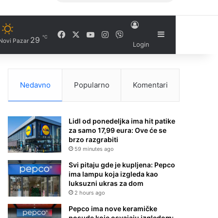
Facebook
X
YouTube
Instagram
Viber
Sidebar
℃
29
Novi Pazar
Login
Nedavno
Popularno
Komentari
Lidl od ponedeljka ima hit patike
za samo 17,99 eura: Ove će se
brzo razgrabiti
59 minutes ago
Svi pitaju gde je kupljena: Pepco
ima lampu koja izgleda kao
luksuzni ukras za dom
2 hours ago
Pepco ima nove keramičke
posude koje osvajaju izgledom: