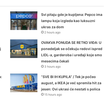
Svi pitaju gde je kupljena: Pepco ima
lampu koja izgleda kao luksuzni
ukras za dom
2 hours ago
OVAKVA PONUDA SE RETKO VIĐA: U
j
ponedeljak se očekuju redovi ispred
LIDL-a, garderoba i uređaji koje smo
mesecima čekali
3 hours ago
a:
”SVE BI IH KUPILA” / Tek je počeo
august, a IKEA je već spremila hit za
jesen: Ovi ukrasi će nestati s polica
15 hours ago