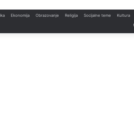
ika
Ekonomija
Obrazovanje
Religija
Socijalne teme
Kultura