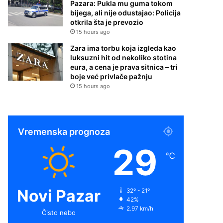
Pazara: Pukla mu guma tokom
bijega, ali nije odustajao: Policija
otkrila šta je prevozio
15 hours ago
Zara ima torbu koja izgleda kao
luksuzni hit od nekoliko stotina
eura, a cena je prava sitnica – tri
boje već privlače pažnju
15 hours ago
Vremenska prognoza
29
℃
Novi Pazar
32º - 21º
42%
2.97 km/h
Čisto nebo