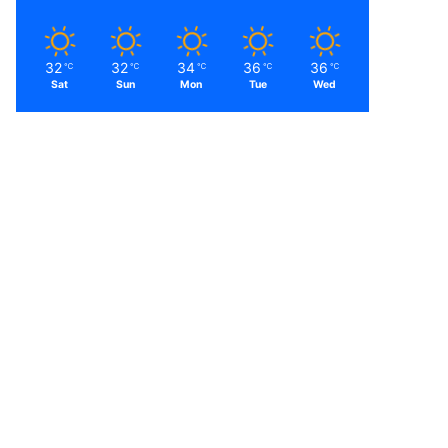
32
32
34
36
36
℃
℃
℃
℃
℃
Sat
Sun
Mon
Tue
Wed