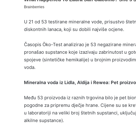
U 21 od 53 testirane mineralne vode, prisustvo štetn
diskontnih lanaca, koji su dobili najviše ocjene.
Časopis Öko-Test analizirao je 53 negazirane minera
pronašao supstance koje izazivaju zabrinutost u gotov
spojeve (sintetičke hemikalije) u brojnim proizvodim
voda.
Mineralna voda iz Lidla, Aldija i Rewea: Pet proizv
Među 53 proizvoda iz raznih trgovina bilo je pet bio
pogodne za pripremu dječje hrane. Cijene su se kretal
u laboratoriji na veliki broj štetnih supstanci, uključ
alkilne supstance).