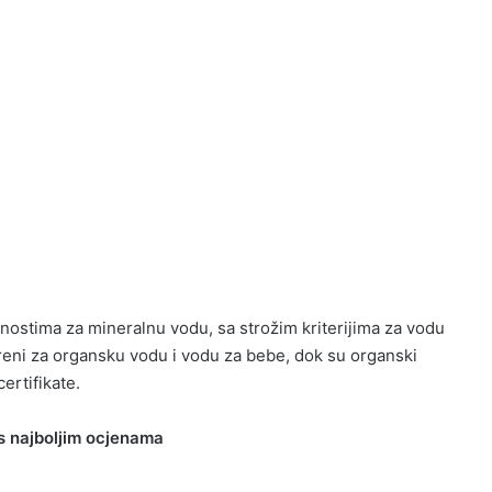
ostima za mineralnu vodu, sa strožim kriterijima za vodu
reni za organsku vodu i vodu za bebe, dok su organski
certifikate.
 s najboljim ocjenama