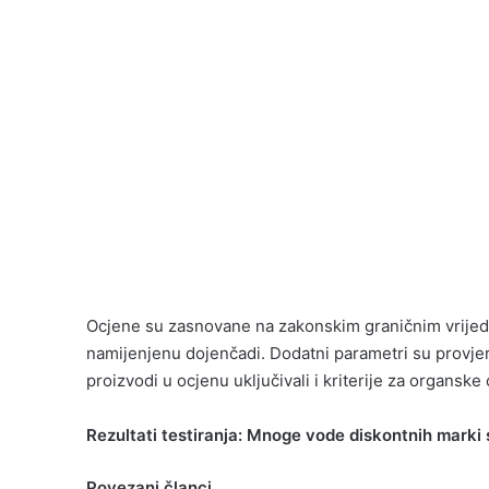
Ocjene su zasnovane na zakonskim graničnim vrijedn
namijenjenu dojenčadi. Dodatni parametri su provje
proizvodi u ocjenu uključivali i kriterije za organske 
Rezultati testiranja: Mnoge vode diskontnih marki
Povezani članci