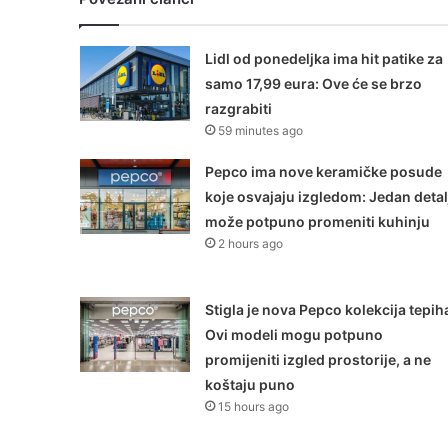
Lidl od ponedeljka ima hit patike za
samo 17,99 eura: Ove će se brzo
razgrabiti
59 minutes ago
Pepco ima nove keramičke posude
koje osvajaju izgledom: Jedan detal
može potpuno promeniti kuhinju
2 hours ago
Stigla je nova Pepco kolekcija tepih
Ovi modeli mogu potpuno
promijeniti izgled prostorije, a ne
koštaju puno
15 hours ago