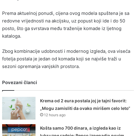
Prema aktuelnoj ponudi, cijena ovog modela spuštena je sa
redovne vrijednosti na akcijsku, uz popust koji ide i do 50
posto, što ga svrstava među traženije komade iz ljetnog
kataloga.
Zbog kombinacije udobnosti i modernog izgleda, ova viseća
fotelja postala je jedan od komada koji se najviše traži u
sezoni opremanja vanjskih prostora.
Povezani članci
Krema od 2 eura postala joj je tajni favorit:
„Mogu zamisliti da ovako mirišem celo leto“
12 hours ago
Košta samo 700 dinara, a izgleda kao iz
luksuzne radnje: Pepco iznenadio novim