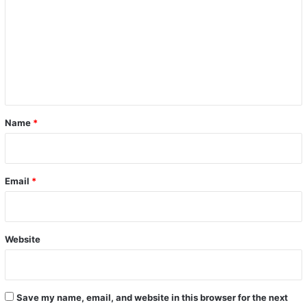
m
m
e
n
t
*
Name
*
Email
*
Website
Save my name, email, and website in this browser for the next