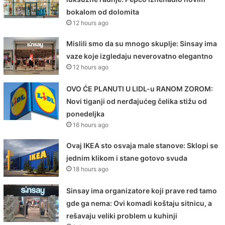
bokalom od dolomita
12 hours ago
Mislili smo da su mnogo skuplje: Sinsay ima
vaze koje izgledaju neverovatno elegantno
12 hours ago
OVO ĆE PLANUTI U LIDL-u RANOM ZOROM:
Novi tiganji od nerđajućeg čelika stižu od
ponedeljka
16 hours ago
Ovaj IKEA sto osvaja male stanove: Sklopi se
jednim klikom i stane gotovo svuda
18 hours ago
Sinsay ima organizatore koji prave red tamo
gde ga nema: Ovi komadi koštaju sitnicu, a
rešavaju veliki problem u kuhinji