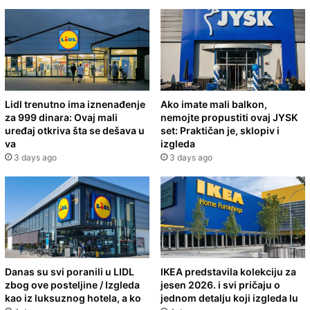
Lidl trenutno ima iznenađenje
Ako imate mali balkon,
za 999 dinara: Ovaj mali
nemojte propustiti ovaj JYSK
uređaj otkriva šta se dešava u
set: Praktičan je, sklopiv i
va
izgleda
3 days ago
3 days ago
Danas su svi poranili u LIDL
IKEA predstavila kolekciju za
zbog ove posteljine / Izgleda
jesen 2026. i svi pričaju o
kao iz luksuznog hotela, a ko
jednom detalju koji izgleda lu