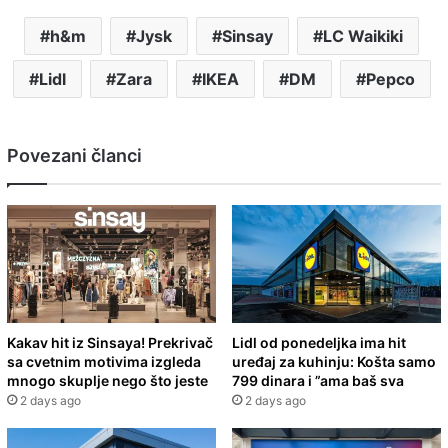
h&m
Jysk
Sinsay
LC Waikiki
Lidl
Zara
IKEA
DM
Pepco
Povezani članci
Kakav hit iz Sinsaya! Prekrivač
Lidl od ponedeljka ima hit
sa cvetnim motivima izgleda
uređaj za kuhinju: Košta samo
mnogo skuplje nego što jeste
799 dinara i ”ama baš sva
2 days ago
2 days ago