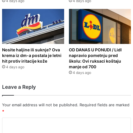
4 days ago
4 days ago
Nosite haljine ili suknje? Ova
OD DANAS U PONUDI / Lidl
krema iz dm-a postala je letni
napravio pometnju pred
hit protiv iritacije kože
školu: Ovi ruksaci koštaju
manje od 700
4 days ago
4 days ago
Leave a Reply
Your email address will not be published.
Required fields are marked
*
C
o