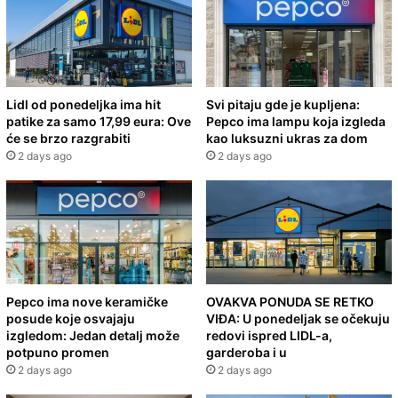
Lidl od ponedeljka ima hit
Svi pitaju gde je kupljena:
patike za samo 17,99 eura: Ove
Pepco ima lampu koja izgleda
će se brzo razgrabiti
kao luksuzni ukras za dom
2 days ago
2 days ago
Pepco ima nove keramičke
OVAKVA PONUDA SE RETKO
posude koje osvajaju
VIĐA: U ponedeljak se očekuju
izgledom: Jedan detalj može
redovi ispred LIDL-a,
potpuno promen
garderoba i u
2 days ago
2 days ago