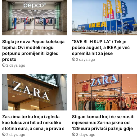
Stigla je nova Pepco kolekcija
”SVE BI IH KUPILA” / Tek je
tepiha: Ovi modeli mogu
počeo august, a IKEA je već
potpuno promijeniti izgled
spremila hit za jese
prosto
2 days ago
2 days ago
Zara ima torbu koja izgleda
Stigao komad koji će se nositi
kao luksuzni hit od nekoliko
mjesecima: Zarina jakna od
stotina eura, a cena je prava s
129 eura privlači pažnju gdje
2 days ago
3 days ago