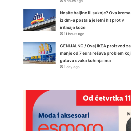
8 hours ago
Nosite haljine ili suknje? Ova krema
iz dm-a postala je letni hit protiv
iritacije kože
11 hours ago
GENIJALNO / Ovaj IKEA proizvod za
manje od 7 eura rešava problem koj
gotovo svaka kuhinja ima
1 day ago