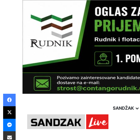
Facebook
X
SANDŽAK
Messenger
Pošalji preko E-Maila