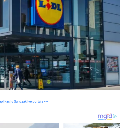
plikaciju Sandzaklive portala ---