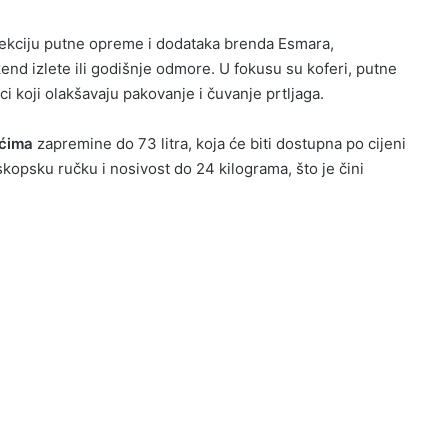
kolekciju putne opreme i dodataka brenda Esmara,
kend izlete ili godišnje odmore. U fokusu su koferi, putne
ci koji olakšavaju pakovanje i čuvanje prtljaga.
ićima
zapremine do 73 litra, koja će biti dostupna po cijeni
skopsku ručku i nosivost do 24 kilograma, što je čini