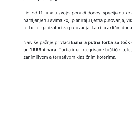
Lidl od 11. juna u svojoj ponudi donosi specijalnu 
namijenjenu svima koji planiraju ljetna putovanja, vi
torbe, organizatori za putovanja, kao i praktični doda
Najviše pažnje privlači
Esmara putna torba sa točk
od
1.999 dinara
. Torba ima integrisane točkiće, tele
zanimljivom alternativom klasičnim koferima.