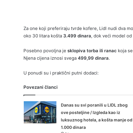
Za one koji preferiraju tvrde kofere, Lidl nudi dva 
oko 30 litara košta
3.499 dinara
, dok veći model od 
Posebno povoljna je
sklopiva torba ili ranac
koja se
Njena cijena iznosi svega
499,99 dinara
.
U ponudi su i praktični putni dodaci:
Povezani članci
Danas su svi poranili u LIDL zbog
ove posteljine / Izgleda kao iz
luksuznog hotela, a košta manje od
1.000 dinara