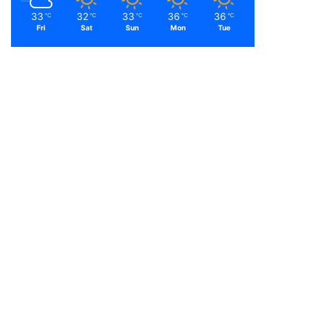
33
32
33
36
36
℃
℃
℃
℃
℃
Fri
Sat
Sun
Mon
Tue