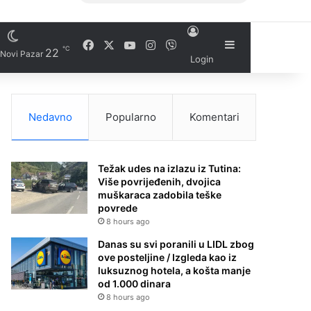
Facebook
X
YouTube
Instagram
Viber
Sidebar
℃
22
Novi Pazar
Login
Nedavno
Popularno
Komentari
Težak udes na izlazu iz Tutina:
Više povrijeđenih, dvojica
muškaraca zadobila teške
povrede
8 hours ago
Danas su svi poranili u LIDL zbog
ove posteljine / Izgleda kao iz
luksuznog hotela, a košta manje
od 1.000 dinara
8 hours ago