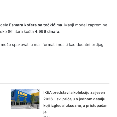
modela
Esmara kofera sa točkićima
. Manji model zapremine
oko 86 litara košta
4.999 dinara
.
 može spakovati u mali format i nositi kao dodatni prtljag.
IKEA predstavila kolekciju za jesen
2026. i svi pričaju o jednom detalju
koji izgleda luksuzno, a pristupačan
je