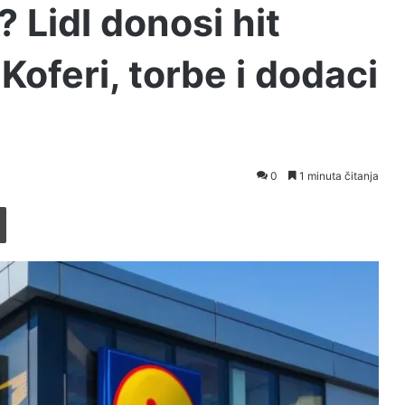
 Lidl donosi hit
oferi, torbe i dodaci
0
1 minuta čitanja
Printaj