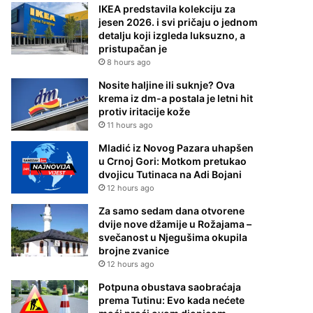
IKEA predstavila kolekciju za
jesen 2026. i svi pričaju o jednom
detalju koji izgleda luksuzno, a
pristupačan je
8 hours ago
Nosite haljine ili suknje? Ova
krema iz dm-a postala je letni hit
protiv iritacije kože
11 hours ago
Mladić iz Novog Pazara uhapšen
u Crnoj Gori: Motkom pretukao
dvojicu Tutinaca na Adi Bojani
12 hours ago
Za samo sedam dana otvorene
dvije nove džamije u Rožajama –
svečanost u Njegušima okupila
brojne zvanice
12 hours ago
Potpuna obustava saobraćaja
prema Tutinu: Evo kada nećete