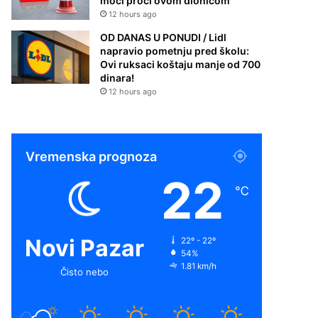
moći proći ovom dionicom
12 hours ago
OD DANAS U PONUDI / Lidl
napravio pometnju pred školu:
Ovi ruksaci koštaju manje od 700
dinara!
12 hours ago
Vremenska prognoza
22
℃
Novi Pazar
22º - 22º
54%
1.81 km/h
Čisto nebo