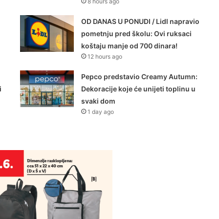
8 hours ago
OD DANAS U PONUDI / Lidl napravio
pometnju pred školu: Ovi ruksaci
koštaju manje od 700 dinara!
12 hours ago
Pepco predstavio Creamy Autumn:
i
Dekoracije koje će unijeti toplinu u
svaki dom
1 day ago