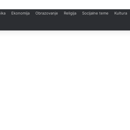
ika
Ekonomija
Obrazovanje
Religija
Socijalne teme
Kultura