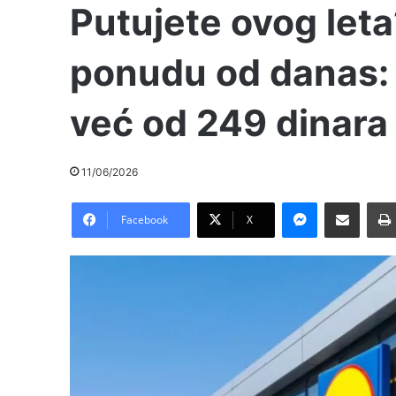
Putujete ovog leta?
ponudu od danas: K
već od 249 dinara
11/06/2026
Messenger
Pošalji preko E-Maila
Facebook
X