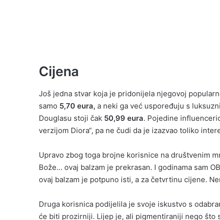
Cijena
Još jedna stvar koja je pridonijela njegovoj popularn
samo
5,70 eura,
a neki ga već uspoređuju s luksuzn
Douglasu stoji čak
50,99 eura
. Pojedine influenceri
verzijom Diora“, pa ne čudi da je izazvao toliko inter
Upravo zbog toga brojne korisnice na društvenim mre
Bože… ovaj balzam je prekrasan. I godinama sam OBO
ovaj balzam je potpuno isti, a za četvrtinu cijene. N
Druga korisnica podijelila je svoje iskustvo s odab
će biti prozirniji. Lijep je, ali pigmentiraniji nego 