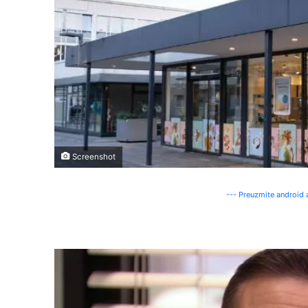
Screenshot
--- Preuzmite android a