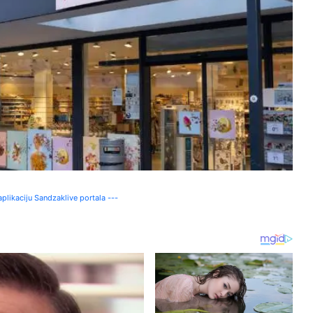
plikaciju Sandzaklive portala ---