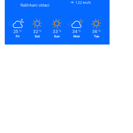
1.22 km/h
Raštrkani oblaci
25
32
33
34
36
℃
℃
℃
℃
℃
Fri
Sat
Sun
Mon
Tue