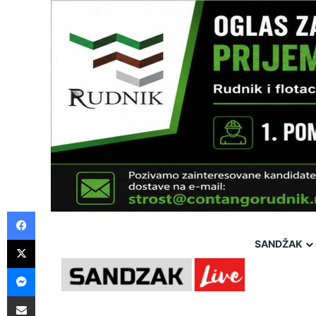
Facebook
X
SANDŽAK
Messenger
Pošalji preko E-Maila