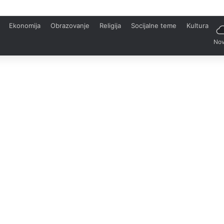
Ekonomija
Obrazovanje
Religija
Socijalne teme
Kultura
Nov