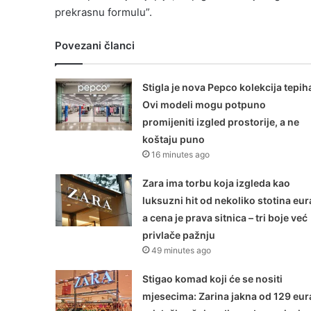
prekrasnu formulu”.
Povezani članci
Stigla je nova Pepco kolekcija tepih
Ovi modeli mogu potpuno
promijeniti izgled prostorije, a ne
koštaju puno
16 minutes ago
Zara ima torbu koja izgleda kao
luksuzni hit od nekoliko stotina eur
a cena je prava sitnica – tri boje već
privlače pažnju
49 minutes ago
Stigao komad koji će se nositi
mjesecima: Zarina jakna od 129 eur