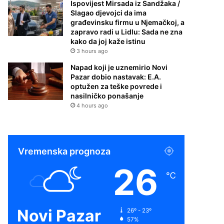
Ispovijest Mirsada iz Sandžaka /
Slagao djevojci da ima
građevinsku firmu u Njemačkoj, a
zapravo radi u Lidlu: Sada ne zna
kako da joj kaže istinu
3 hours ago
Napad koji je uznemirio Novi
Pazar dobio nastavak: E.A.
optužen za teške povrede i
nasilničko ponašanje
4 hours ago
Vremenska prognoza
26
℃
Novi Pazar
26º - 23º
57%