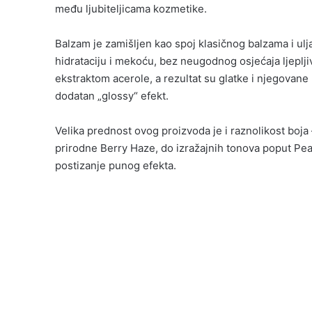
među ljubiteljicama kozmetike.
Balzam je zamišljen kao spoj klasičnog balzama i ulj
hidrataciju i mekoću, bez neugodnog osjećaja ljeplj
ekstraktom acerole, a rezultat su glatke i njegovane 
dodatan „glossy“ efekt.
Velika prednost ovog proizvoda je i raznolikost boja 
prirodne Berry Haze, do izražajnih tonova poput Peac
postizanje punog efekta.