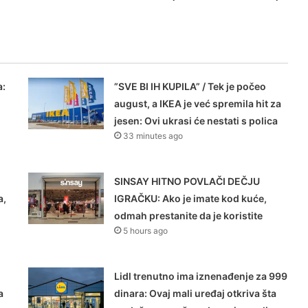
a:
”SVE BI IH KUPILA” / Tek je počeo
august, a IKEA je već spremila hit za
jesen: Ovi ukrasi će nestati s polica
33 minutes ago
SINSAY HITNO POVLAČI DEČJU
a,
IGRAČKU: Ako je imate kod kuće,
odmah prestanite da je koristite
5 hours ago
Lidl trenutno ima iznenađenje za 999
a
dinara: Ovaj mali uređaj otkriva šta