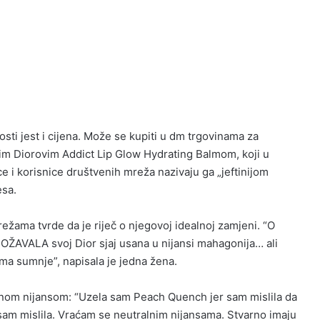
osti jest i cijena. Može se kupiti u dm trgovinama za
im Diorovim Addict Lip Glow Hydrating Balmom, koji u
ce i korisnice društvenih mreža nazivaju ga „jeftinijom
esa.
žama tvrde da je riječ o njegovoj idealnoj zamjeni. “O
ŽAVALA svoj Dior sjaj usana u nijansi mahagonija… ali
ema sumnje”, napisala je jedna žena.
ranom nijansom: “Uzela sam Peach Quench jer sam mislila da
što sam mislila. Vraćam se neutralnim nijansama. Stvarno imaju