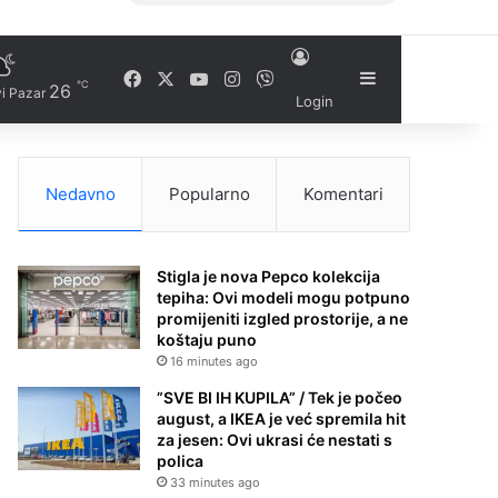
Facebook
X
YouTube
Instagram
Viber
Sidebar
℃
26
i Pazar
Login
Nedavno
Popularno
Komentari
Stigla je nova Pepco kolekcija
tepiha: Ovi modeli mogu potpuno
promijeniti izgled prostorije, a ne
koštaju puno
16 minutes ago
”SVE BI IH KUPILA” / Tek je počeo
august, a IKEA je već spremila hit
za jesen: Ovi ukrasi će nestati s
polica
33 minutes ago