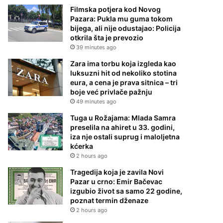
Filmska potjera kod Novog
Pazara: Pukla mu guma tokom
bijega, ali nije odustajao: Policija
otkrila šta je prevozio
39 minutes ago
Zara ima torbu koja izgleda kao
luksuzni hit od nekoliko stotina
eura, a cena je prava sitnica – tri
boje već privlače pažnju
49 minutes ago
Tuga u Rožajama: Mlada Samra
preselila na ahiret u 33. godini,
iza nje ostali suprug i maloljetna
kćerka
2 hours ago
Tragedija koja je zavila Novi
Pazar u crno: Emir Bačevac
izgubio život sa samo 22 godine,
poznat termin dženaze
2 hours ago