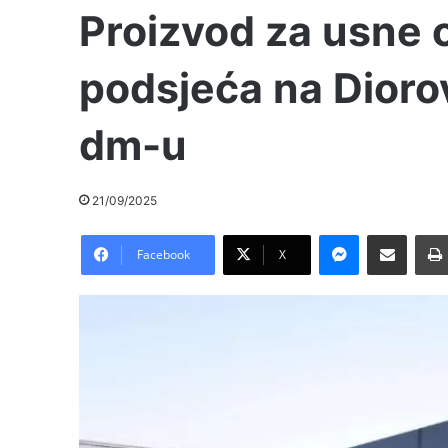
Proizvod za usne 
podsjeća na Dioro
dm-u
21/09/2025
Messenger
Pošalji preko E-Maila
Facebook
X