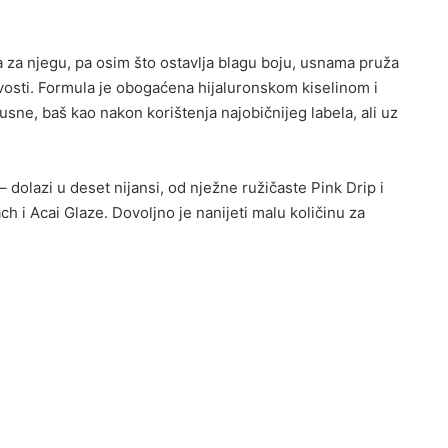
a za njegu, pa osim što ostavlja blagu boju, usnama pruža
ivosti. Formula je obogaćena hijaluronskom kiselinom i
usne, baš kao nakon korištenja najobičnijeg labela, ali uz
– dolazi u deset nijansi, od nježne ružičaste Pink Drip i
h i Acai Glaze. Dovoljno je nanijeti malu količinu za