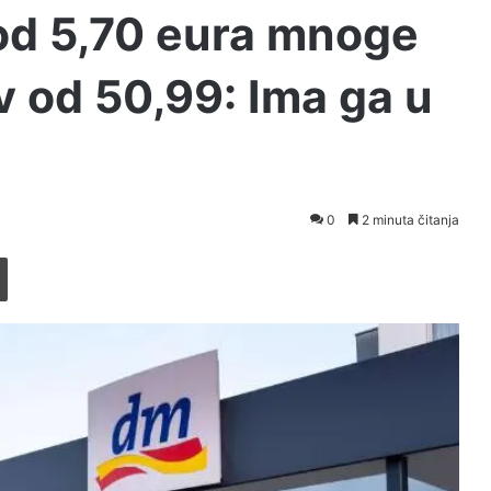
od 5,70 eura mnoge
v od 50,99: Ima ga u
0
2 minuta čitanja
Printaj