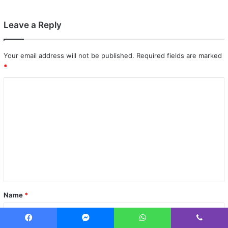
Leave a Reply
Your email address will not be published.
Required fields are marked
*
C
o
m
m
e
n
t
*
Name
*
Facebook
Messenger
WhatsApp
Viber