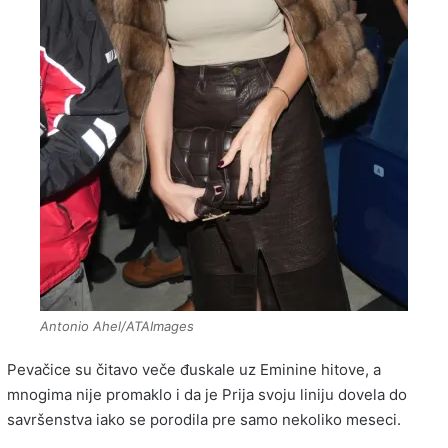
Antonio Ahel/ATAImages
Pevačice su čitavo veče đuskale uz Eminine hitove, a
mnogima nije promaklo i da je Prija svoju liniju dovela do
savršenstva iako se porodila pre samo nekoliko meseci.