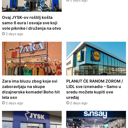
2 days ago
Ovaj JYSK-ov roštilj košta
samo 6 eura i osvaja sve koji
vole piknike i druženja na otvo
2 days ago
Zara ima bluzu zbog koje svi
PLANUT ĆE RANOM ZOROM /
zaboravljaju na skupe
LIDL sve iznenadio – Samo u
dizajnerske komade! Boho hit
sredu možete kupiti ove
leta osv
uređaj
2 days ago
2 days ago