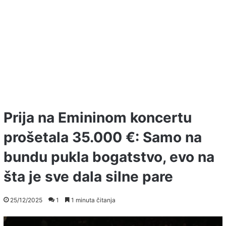
Prija na Emininom koncertu
prošetala 35.000 €: Samo na
bundu pukla bogatstvo, evo na
šta je sve dala silne pare
25/12/2025
1
1 minuta čitanja