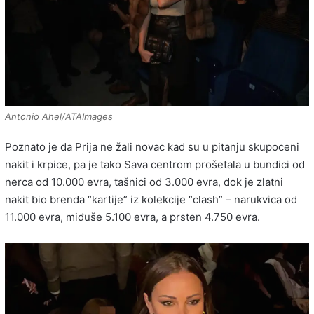
Antonio Ahel/ATAImages
Poznato je da Prija ne žali novac kad su u pitanju skupoceni
nakit i krpice, pa je tako Sava centrom prošetala u bundici od
nerca od 10.000 evra, tašnici od 3.000 evra, dok je zlatni
nakit bio brenda “kartije” iz kolekcije “clash” – narukvica od
11.000 evra, miđuše 5.100 evra, a prsten 4.750 evra.