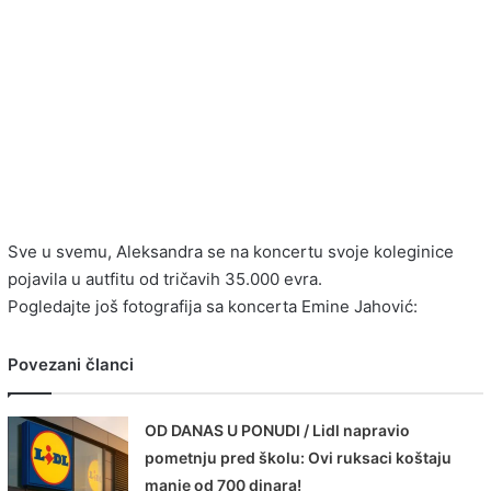
Sve u svemu, Aleksandra se na koncertu svoje koleginice
pojavila u autfitu od tričavih 35.000 evra.
Pogledajte još fotografija sa koncerta Emine Jahović:
Povezani članci
OD DANAS U PONUDI / Lidl napravio
pometnju pred školu: Ovi ruksaci koštaju
manje od 700 dinara!