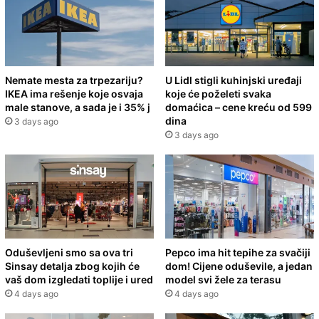
Nemate mesta za trpezariju?
U Lidl stigli kuhinjski uređaji
IKEA ima rešenje koje osvaja
koje će poželeti svaka
male stanove, a sada je i 35% j
domaćica – cene kreću od 599
dina
3 days ago
3 days ago
Oduševljeni smo sa ova tri
Pepco ima hit tepihe za svačiji
Sinsay detalja zbog kojih će
dom! Cijene oduševile, a jedan
vaš dom izgledati toplije i ured
model svi žele za terasu
4 days ago
4 days ago