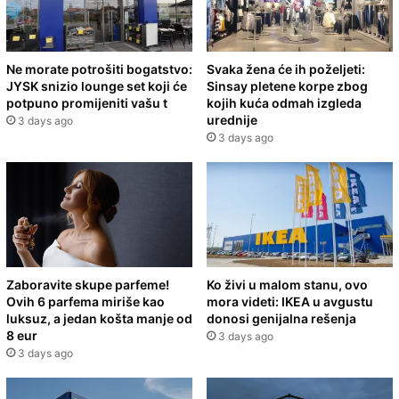
Ne morate potrošiti bogatstvo:
Svaka žena će ih poželjeti:
JYSK snizio lounge set koji će
Sinsay pletene korpe zbog
potpuno promijeniti vašu t
kojih kuća odmah izgleda
urednije
3 days ago
3 days ago
Zaboravite skupe parfeme!
Ko živi u malom stanu, ovo
Ovih 6 parfema miriše kao
mora videti: IKEA u avgustu
luksuz, a jedan košta manje od
donosi genijalna rešenja
8 eur
3 days ago
3 days ago