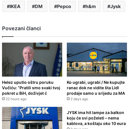
IKEA
DM
Pepco
h&m
Jysk
Povezani članci
Helez uputio oštru poruku
Ko ugrabi, ugrabi / Ne kupujte
Vučiću: “Pratili smo svaki tvoj
ranac dok ne vidite šta Lidl
pokret u BiH, doživjet ć
prodaje samo u srijedu za MA
22 hours ago
2 days ago
JYSK ima hit lampe za balkon
koju će svi poželeti – nema
kablova, a koštaju oko 10 eura