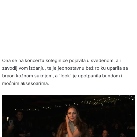
Ona se na koncertu koleginice pojavila u svedenom, ali
zavodljivom izdanju, te je jednostavnu bež rolku uparila sa
braon kožnom suknjom, a “look” je upotpunila bundom i
moćnim aksesoarima.