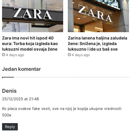
Zara ima novi hit ispod 40
Zarina lanena haljina zaludela
eura: Torba koja izgleda kao
žene: Snižena je, izgleda
luksuzni model osvaja žene
luksuzno i ide uz baš sve
4 days ago
4 days ago
Jedan komentar
s
Denis
a
25/12/2025 at 21:48
y
Ko placa ovakve fake vesti, sve na njoj je kopija ukupne vrednosti
s
500e
:
Reply