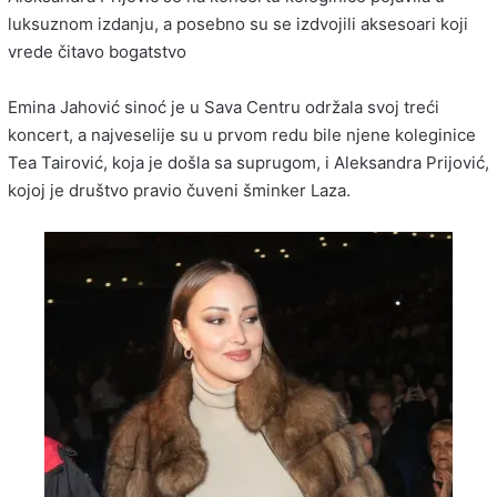
luksuznom izdanju, a posebno su se izdvojili aksesoari koji
vrede čitavo bogatstvo
Emina Jahović sinoć je u Sava Centru održala svoj treći
koncert, a najveselije su u prvom redu bile njene koleginice
Tea Tairović, koja je došla sa suprugom, i Aleksandra Prijović,
kojoj je društvo pravio čuveni šminker Laza.