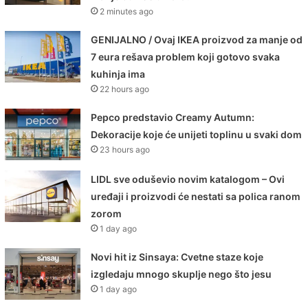
2 minutes ago
GENIJALNO / Ovaj IKEA proizvod za manje od
7 eura rešava problem koji gotovo svaka
kuhinja ima
22 hours ago
Pepco predstavio Creamy Autumn:
Dekoracije koje će unijeti toplinu u svaki dom
23 hours ago
LIDL sve oduševio novim katalogom – Ovi
uređaji i proizvodi će nestati sa polica ranom
zorom
1 day ago
Novi hit iz Sinsaya: Cvetne staze koje
izgledaju mnogo skuplje nego što jesu
1 day ago