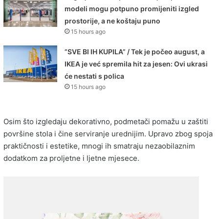
modeli mogu potpuno promijeniti izgled
prostorije, a ne koštaju puno
15 hours ago
”SVE BI IH KUPILA” / Tek je počeo august, a
IKEA je već spremila hit za jesen: Ovi ukrasi
će nestati s polica
15 hours ago
Osim što izgledaju dekorativno, podmetači pomažu u zaštiti
površine stola i čine serviranje urednijim. Upravo zbog spoja
praktičnosti i estetike, mnogi ih smatraju nezaobilaznim
dodatkom za proljetne i ljetne mjesece.