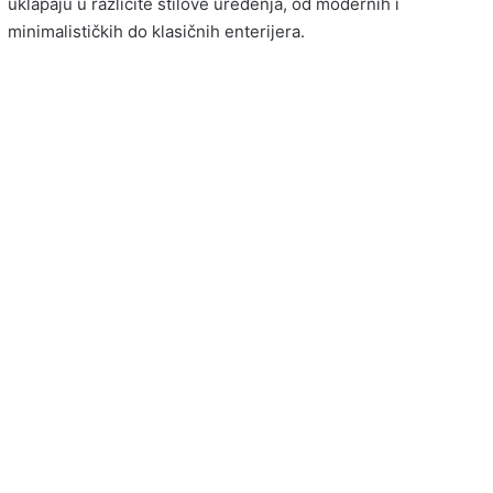
uklapaju u različite stilove uređenja, od modernih i
minimalističkih do klasičnih enterijera.