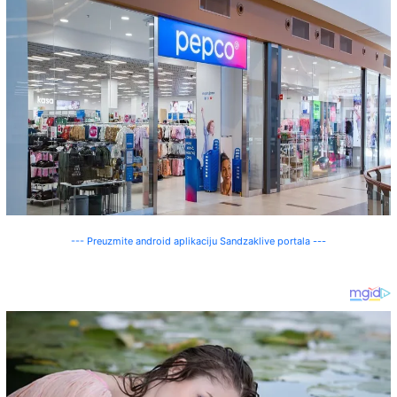
--- Preuzmite android aplikaciju Sandzaklive portala ---