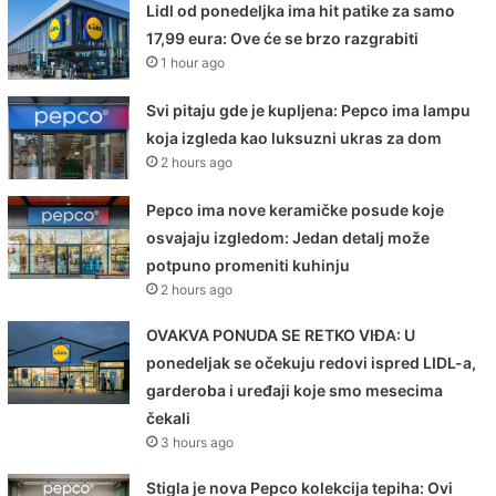
Lidl od ponedeljka ima hit patike za samo
17,99 eura: Ove će se brzo razgrabiti
1 hour ago
Svi pitaju gde je kupljena: Pepco ima lampu
koja izgleda kao luksuzni ukras za dom
2 hours ago
Pepco ima nove keramičke posude koje
osvajaju izgledom: Jedan detalj može
potpuno promeniti kuhinju
2 hours ago
OVAKVA PONUDA SE RETKO VIĐA: U
ponedeljak se očekuju redovi ispred LIDL-a,
garderoba i uređaji koje smo mesecima
čekali
3 hours ago
Stigla je nova Pepco kolekcija tepiha: Ovi