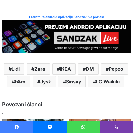
Preuzmite android aplikaciju Sandzaklive portala
Lidl
Zara
IKEA
DM
Pepco
h&m
Jysk
Sinsay
LC Waikiki
Povezani članci
Facebook
Messenger
WhatsApp
Viber