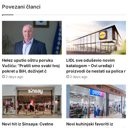
Povezani članci
Helez uputio oštru poruku
LIDL sve oduševio novim
Vučiću: “Pratili smo svaki tvoj
katalogom – Ovi uređaji i
pokret u BiH, doživjet ć
proizvodi će nestati sa polica r
2 days ago
2 days ago
Novi hit iz Sinsaya: Cvetne
Novi kuhinjski favoriti iz