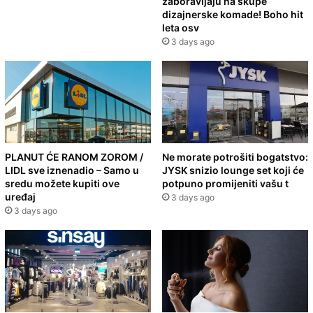
zaboravljaju na skupe
dizajnerske komade! Boho hit
leta osv
3 days ago
PLANUT ĆE RANOM ZOROM /
Ne morate potrošiti bogatstvo:
LIDL sve iznenadio – Samo u
JYSK snizio lounge set koji će
sredu možete kupiti ove
potpuno promijeniti vašu t
uređaj
3 days ago
3 days ago