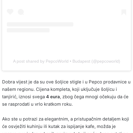
A post shared by PepcoWorld • Budapest (@pepcoworld)
Dobra vijest je da su ove šoljice stigle i u Pepco prodavnice u
našem regionu. Cijena kompleta, koji uključuje šoljicu i
tanjirić, iznosi svega
4 eura
, zbog čega mnogi očekuju da će
se rasprodati u vrlo kratkom roku.
Ako ste u potrazi za elegantnim, a pristupačnim detaljem koji
će osvježiti kuhinju ili kutak za ispijanje kafe, možda je