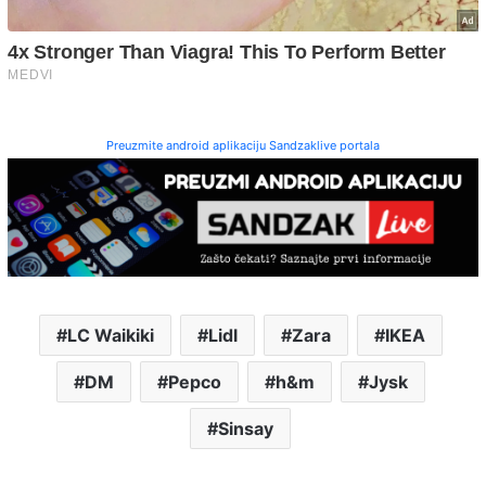
Preuzmite android aplikaciju Sandzaklive portala
LC Waikiki
Lidl
Zara
IKEA
DM
Pepco
h&m
Jysk
Sinsay