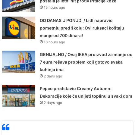
postala je letni hit protiv iritacije kože
15 hours ago
OD DANAS U PONUDI / Lidl napravio
pometnju pred školu: Ovi ruksaci koštaju
manje od 700 dinara!
16 hours ago
GENIJALNO / Ovaj IKEA proizvod za manje od
7 eura rešava problem koji gotovo svaka
kuhinja ima
2 days ago
Pepco predstavio Creamy Autumn:
Dekoracije koje će unijeti toplinu u svaki dom
2 days ago