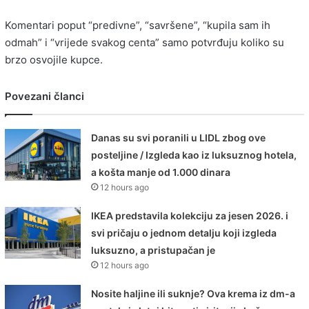
Komentari poput “predivne”, “savršene”, “kupila sam ih
odmah” i “vrijede svakog centa” samo potvrđuju koliko su
brzo osvojile kupce.
Povezani članci
Danas su svi poranili u LIDL zbog ove
posteljine / Izgleda kao iz luksuznog hotela,
a košta manje od 1.000 dinara
12 hours ago
IKEA predstavila kolekciju za jesen 2026. i
svi pričaju o jednom detalju koji izgleda
luksuzno, a pristupačan je
12 hours ago
Nosite haljine ili suknje? Ova krema iz dm-a