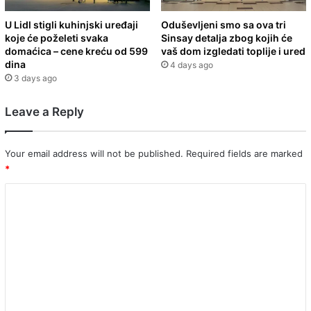
U Lidl stigli kuhinjski uređaji
Oduševljeni smo sa ova tri
koje će poželeti svaka
Sinsay detalja zbog kojih će
domaćica – cene kreću od 599
vaš dom izgledati toplije i ured
dina
4 days ago
3 days ago
Leave a Reply
Your email address will not be published.
Required fields are marked
*
C
o
m
m
e
n