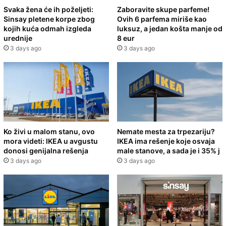
Svaka žena će ih poželjeti:
Zaboravite skupe parfeme!
Sinsay pletene korpe zbog
Ovih 6 parfema miriše kao
kojih kuća odmah izgleda
luksuz, a jedan košta manje od
urednije
8 eur
3 days ago
3 days ago
Ko živi u malom stanu, ovo
Nemate mesta za trpezariju?
mora videti: IKEA u avgustu
IKEA ima rešenje koje osvaja
donosi genijalna rešenja
male stanove, a sada je i 35% j
3 days ago
3 days ago