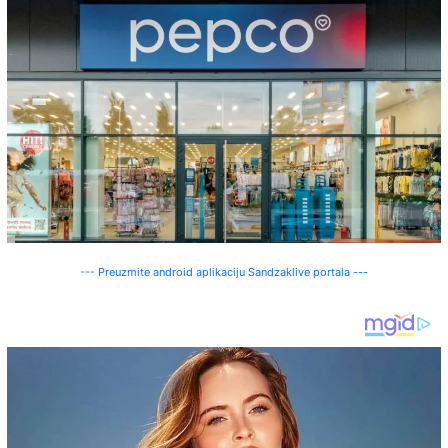
--- Preuzmite android aplikaciju Sandzaklive portala ---