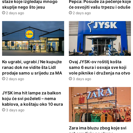
staze koje izgledaju mnogo
Pepca: Posude za pečenje koje
skuplje nego što jesu
će osvojiti vašu trpezu i oduše
2 days ago
2 days ago
Ko ugrabi, ugrabi / Ne kupujte
Ovaj JYSK-ov roštilj košta
ranac dok ne vidite šta Lidl
samo 6 eura i osvaja sve koji
prodaje samo u srijedu za MA
vole piknike i druženja na otvo
2 days ago
3 days ago
JYSK ima hit lampe za balkon
koju će svi poželeti – nema
kablova, a koštaju oko 10 eura
3 days ago
Zara ima bluzu zbog koje svi