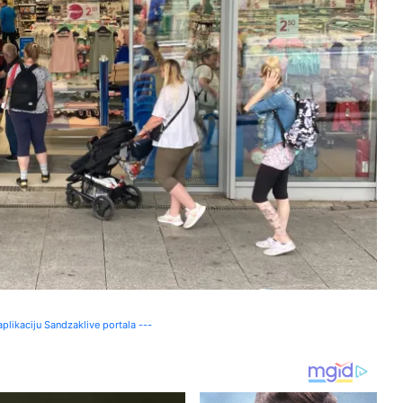
plikaciju Sandzaklive portala ---