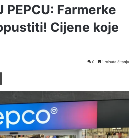
U PEPCU: Farmerke
pustiti! Cijene koje
0
1 minuta čitanja
Printaj