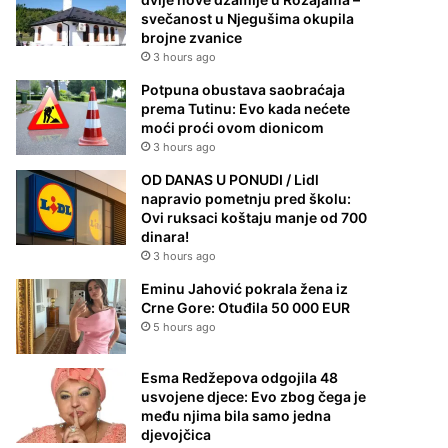
svečanost u Njegušima okupila
brojne zvanice
3 hours ago
Potpuna obustava saobraćaja
prema Tutinu: Evo kada nećete
moći proći ovom dionicom
3 hours ago
OD DANAS U PONUDI / Lidl
napravio pometnju pred školu:
Ovi ruksaci koštaju manje od 700
dinara!
3 hours ago
Eminu Jahović pokrala žena iz
Crne Gore: Otuđila 50 000 EUR
5 hours ago
Esma Redžepova odgojila 48
usvojene djece: Evo zbog čega je
među njima bila samo jedna
djevojčica