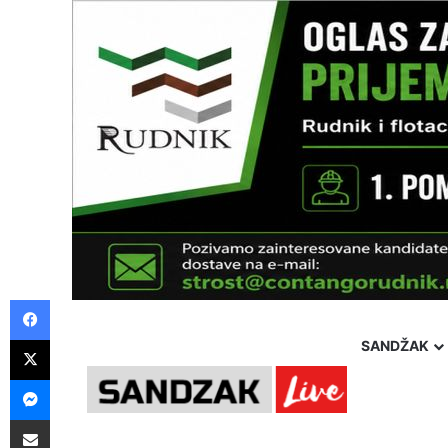
Facebook
X
SANDŽAK
Messenger
Pošalji preko E-Maila