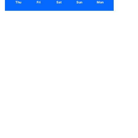
Thu
Fri
Sat
Sun
Mon