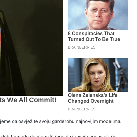
rijeme da osvježite svoju garderobu najnovijim modelima.
skih farmerki do mom-fit modela i ravnih nogavica, po