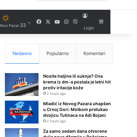
Facebook
X
YouTube
Instagram
Viber
Sidebar
℃
33
Novi Pazar
Login
Nedavno
Popularno
Komentari
Nosite haljine ili suknje? Ova
krema iz dm-a postala je letni hit
protiv iritacije kože
2 hours ago
Mladić iz Novog Pazara uhapšen
u Crnoj Gori: Motkom pretukao
dvojicu Tutinaca na Adi Bojani
2 hours ago
Za samo sedam dana otvorene
dvije nove džamije u Rožajama –