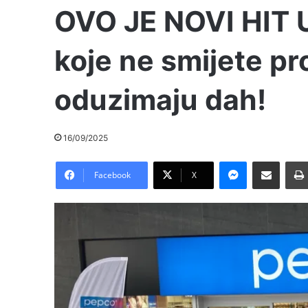
OVO JE NOVI HIT 
koje ne smijete pro
oduzimaju dah!
16/09/2025
Messenger
Pošalji preko E-Maila
Facebook
X