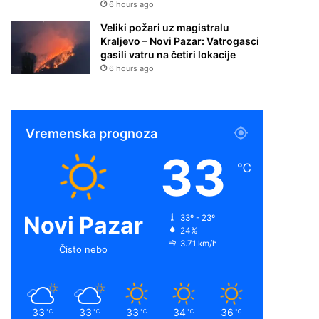
6 hours ago
Veliki požari uz magistralu
Kraljevo – Novi Pazar: Vatrogasci
gasili vatru na četiri lokacije
6 hours ago
Vremenska prognoza
33
℃
Novi Pazar
33º - 23º
24%
3.71 km/h
Čisto nebo
33
33
33
34
36
℃
℃
℃
℃
℃