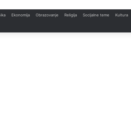
ika
Ekonomija
Obrazovanje
Religija
Socijalne teme
Kultura