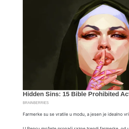
Farmerke su se vratile u modu, a jesen je idealno v
U Pepcu možete pronaći razne trendi farmerke, od u